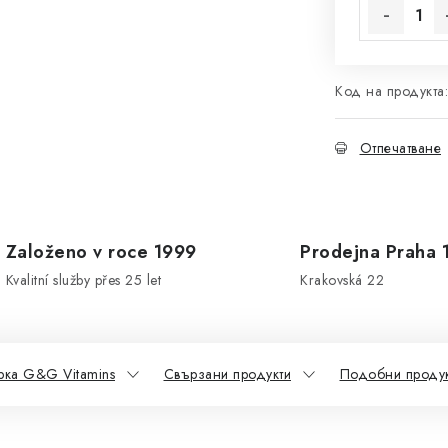
Код на продукта:
Отпечатване
Založeno v roce 1999
Prodejna Praha 
Kvalitní služby přes 25 let
Krakovská 22
рка G&G Vitamins
Свързани продукти
Подобни продук