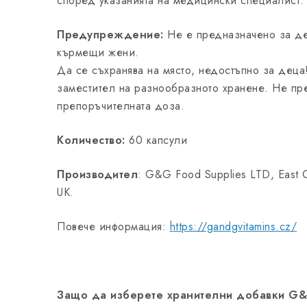
според указанията на медицински специалист.
Предупреждение:
Не е предназначено за д
кърмещи жени.
Да се ​​съхранява на място, недостъпно за деца
заместител на разнообразното хранене. Не пр
препоръчителната доза.
Количество:
60 капсули
Производител
: G&G Food Supplies LTD, East G
UK.
Повече информация:
https://gandgvitamins.cz/
Защо да изберете хранителни добавки G&