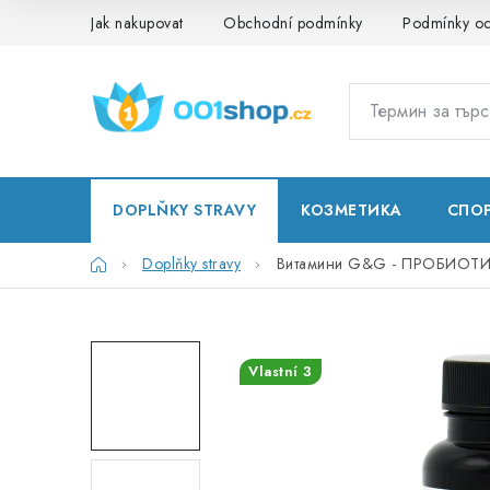
Преминаване
Jak nakupovat
Obchodní podmínky
Podmínky oc
към
съдържанието
DOPLŇKY STRAVY
КОЗМЕТИКА
СПО
Начало
Doplňky stravy
Витамини G&G - ПРОБИОТИ
Vlastní 3