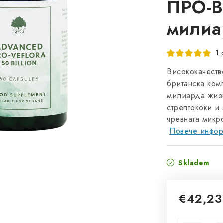
ПРО-
милиа
1 
Висококачеств
британска ком
милиарда жиз
стрептококи и
чревната микр
Повече инфо
Skladem
€42,23
Измерване 