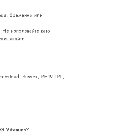
еца, бременни или
! Не използвайте като
евишавайте
rinstead, Sussex, RH19 1RL,
G Vitamins?