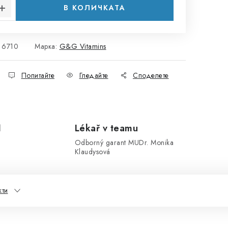
В КОЛИЧКАТА
6710
Марка:
G&G Vitamins
Попитайте
Гледайте
Споделете
1
Lékař v teamu
Odborný garant MUDr. Monika
Klaudysová
ти