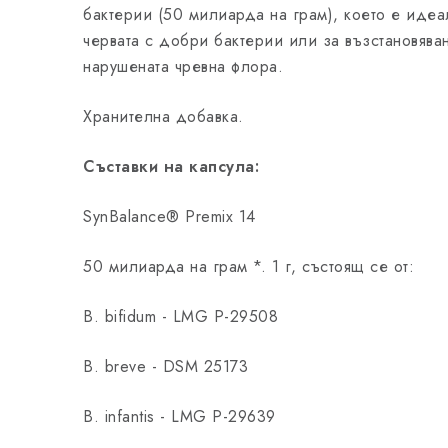
бактерии (50 милиарда на грам), което е идеа
червата с добри бактерии или за възстановява
нарушената чревна флора.
Хранителна добавка.
Съставки на капсула:
SynBalance® Premix 14
50 милиарда на грам *. 1 г, състоящ се от:
B. bifidum - LMG P-29508
B. breve - DSM 25173
B. infantis - LMG P-29639