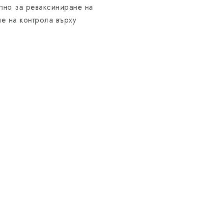
лно за реваксиниране на
не на контрола върху