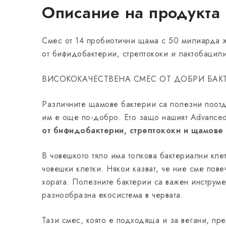
Описание на продукта
Смес от 14 пробиотични щама с 50 милиарда 
от бифидобактерии, стрептококи и лактобацил
ВИСОКОКАЧЕСТВЕНА СМЕС ОТ ДОБРИ БАК
Различните щамове бактерии са полезни поот
им е още по-добро. Ето защо нашият Advance
от бифидобактерии, стрептококи и щамове
В човешкото тяло има толкова бактериални кле
човешки клетки. Някои казват, че ние сме пове
хората. Полезните бактерии са важен инструме
разнообразна екосистема в червата.
Тази смес, която е подходяща и за вегани, пр