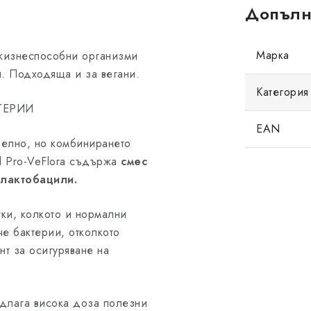
Допълн
Марка
жизнеспособни организми
и. Подходяща и за вегани.
Категория
ТЕРИИ
EAN
делно, но комбинирането
d Pro-VeFlora съдържа
смес
 лактобацили.
тки, колкото и нормални
че бактерии, отколкото
нт за осигуряване на
едлага висока доза полезни