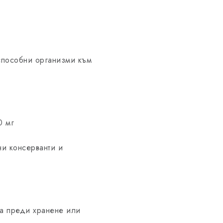
способни организми към
0 мг
ни консерванти и
да преди хранене или