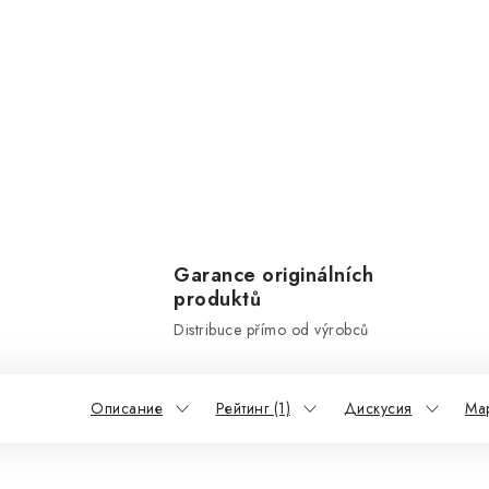
Garance originálních
produktů
Distribuce přímo od výrobců
Описание
Рейтинг (1)
Дискусия
Ма