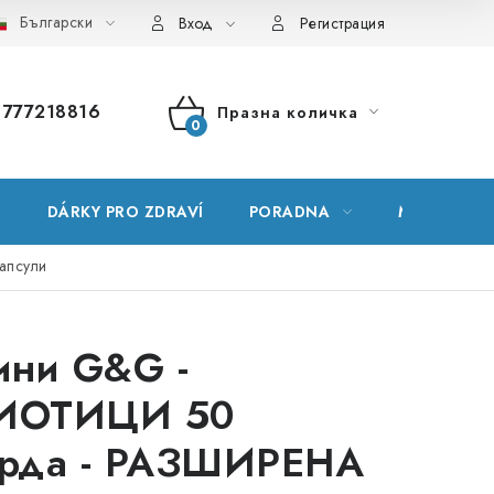
Български
ник на понятия
Карта на сървъра
Моята поръчка
Вход
Регистрация
777218816
Празна количка
КОЛИЧКА
ЗА
Е
DÁRKY PRO ZDRAVÍ
PORADNA
МАРКИ
ПАЗАРУВАНЕ
апсули
ини G&G -
ИОТИЦИ 50
рда - РАЗШИРЕНА