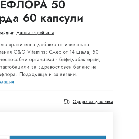
ВЕФЛОРА 50
рда 60 капсули
Данни за рейтинга
рейтинг
ена хранителна добавка от известната
пания G&G Vitamins: Смес от 14 щама, 50
неспособни организми - бифидобактерии,
 лактобацили за здравословен баланс на
офлора. Подходяща и за вегани.
рмация
Оферта за доставка
на цената: