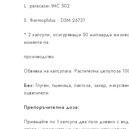
L. paracasei IMC 502
S. thermophilus - DSM 26721
* 2 капсули, осигуряващи 50 милиарда жизне
момента на
производство.
Обвивка на капсулата: Растителна целулоза 10
Без:
Глутен, пшеница, лактоза, захар, изкустве
оцветители.
Препоръчителна доза:
Приемайте по 1 капсула два пъти дневно с во