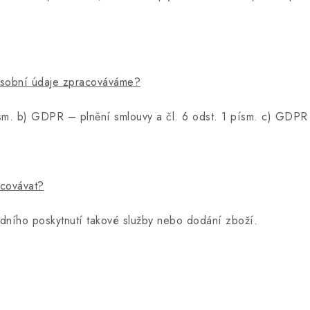
osobní údaje zpracováváme?
ísm. b) GDPR – plnění smlouvy a čl. 6 odst. 1 písm. c) GDPR 
acovávat?
edního poskytnutí takové služby nebo dodání zboží.