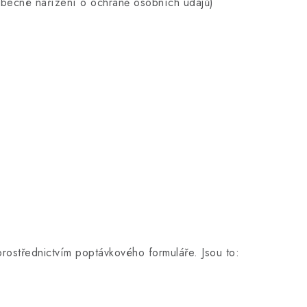
obecné nařízení o ochraně osobních údajů)
prostřednictvím poptávkového formuláře. Jsou to: