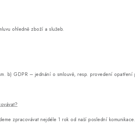
u ohledně zboží a služeb.
ísm. b) GDPR – jednání o smlouvě, resp. provedení opatření 
covávat?
deme zpracovávat nejdéle 1 rok od naší poslední komunikace