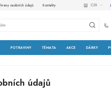
CZK
hrany osobních údajů
Kontakty
Natural Health Store
Slo
T
POTRAVINY
TÉMATA
AKCE
DÁRKY
P
obních údajů