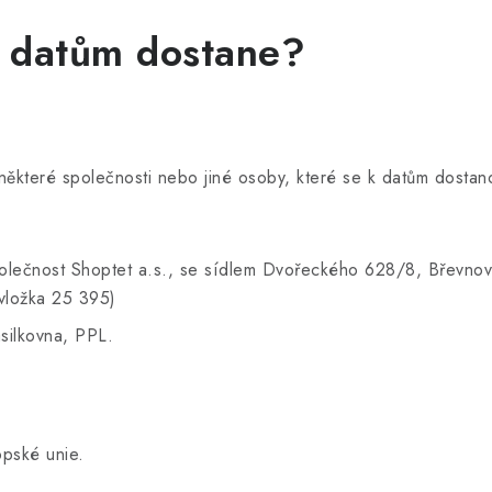
tům dostane?
 některé společnosti nebo jiné osoby, které se k datům dost
polečnost Shoptet a.s., se sídlem Dvořeckého 628/8, Břevnov
vložka 25 395)
ásilkovna, PPL.
pské unie.