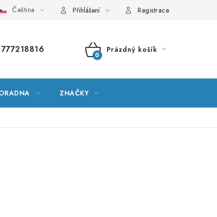
Čeština
vník pojmů
Mapa serveru
Moje objednávka
Přihlášení
Registrace
777218816
Prázdný košík
NÁKUPNÍ
KOŠÍK
ORADNA
ZNAČKY