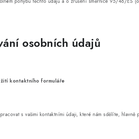
 volném pohybu těchto údajů a o zrušení směrnice 95/46/ES (
osobních údajů
žití kontaktního formuláře
acovat s vašimi kontaktními údaji, které nám sdělíte, hlavně 