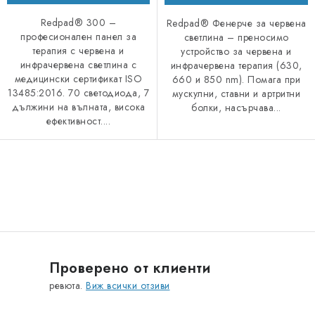
Redpad® 300 –
Redpad® Фенерче за червена
професионален панел за
светлина – преносимо
терапия с червена и
устройство за червена и
инфрачервена светлина с
инфрачервена терапия (630,
медицински сертификат ISO
660 и 850 nm). Помага при
13485:2016. 70 светодиода, 7
мускулни, ставни и артритни
дължини на вълната, висока
болки, насърчава...
ефективност....
К
о
н
т
р
Проверено от клиенти
о
ревюта.
Виж всички отзиви
л
н