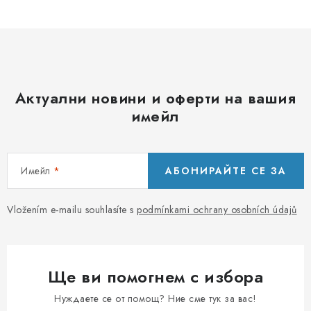
и
е
л
е
м
Актуални новини и оферти на вашия
е
имейл
н
т
и
Имейл
АБОНИРАЙТЕ СЕ ЗА
з
а
и
Vložením e-mailu souhlasíte s
podmínkami ochrany osobních údajů
з
б
р
Ще ви помогнем с избора
о
я
Нуждаете се от помощ? Ние сме тук за вас!