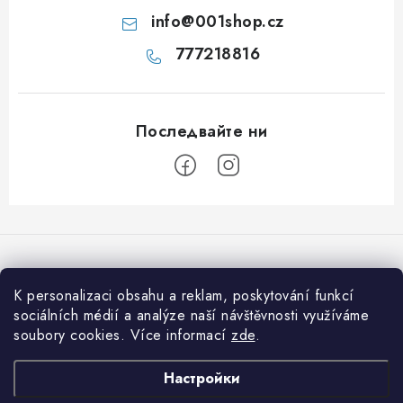
в
info
@
001shop.cz
а
777218816
н
е
Ф
у
т
е
K personalizaci obsahu a reklam, poskytování funkcí
Приемаме онлайн плащания
р
sociálních médií a analýze naší návštěvnosti využíváme
soubory cookies. Více informací
zde
.
Informace pro vás
Настройки