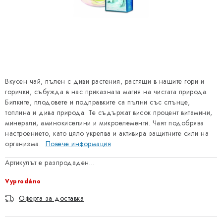
PORADNA
МАРКИ
Jak nakupovat
Obchodní podmínky
Podmínky ochrany osobních údajů
Kontakty
Вкусен чай, пълен с диви растения, растящи в нашите гори и
Natural Health Store
Речник на понятия
горички, събужда в нас приказната магия на чистата природа.
Карта на сървъра
Моята поръчка
Билките, плодовете и подправките са пълни със слънце,
топлина и дива природа. Те съдържат висок процент витамини,
минерали, аминокиселини и микроелементи. Чаят подобрява
настроението, като цяло укрепва и активира защитните сили на
организма.
Повече информация
Артикулът е разпродаден…
Vyprodáno
Оферта за доставка