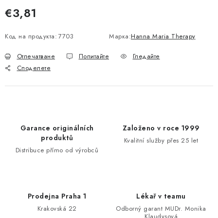
€3,81
Измерване на цената:
Код на продукта:
7703
Марка:
Hanna Maria Therapy
Отпечатване
Попитайте
Гледайте
Споделете
Garance originálních
Založeno v roce 1999
produktů
Kvalitní služby přes 25 let
Distribuce přímo od výrobců
Prodejna Praha 1
Lékař v teamu
Krakovská 22
Odborný garant MUDr. Monika
Klaudysová