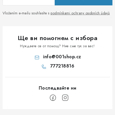
Vložením e-mailu souhlasíte s
podmínkami ochrany osobních údajů
Ще ви помогнем с избора
Нуждаете се от помощ? Ние сме тук за вас!
info
@
001shop.cz
777218816
Ф