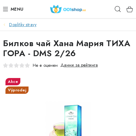
Преминаване
Търс
към
съдържанието
Doplňky stravy
DOPLŇKY STRAVY
Билков чай ​​Хана Мария ТИХА
КОЗМЕТИКА
ГОРА - DMS 2/26
СПОРТ
Данни за рейтинга
Не е оценен
ХРАНИТЕЛНИ ПРОДУКТИ
Akce
ТЕМИ
Výprodej
ДЕЙСТВИЕ
DÁRKY PRO ZDRAVÍ