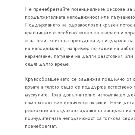
Не пренебрегвайте потенциалните рискове за 
продължителната неподвижност или пътуването
Поддържането на здравословен кръвен поток в
крайниците е особено важно за възрастни хор
и за тези, които са принудени да издържат н
на неподвижност, например по време на заболя
нараняване, пътуване на дълги разстояния или
седят дълго време.
Кръвообращението се задвижва предимно от с
кръвта в тялото също се поддържа естествено 
мускулите. Това допълнително изпомпващо дей
само когато сме физически активни. Нови доказ
рисковете за съдовото здраве от заседналия н
принудителната неподвижност са толкова серио
пренебрегват.