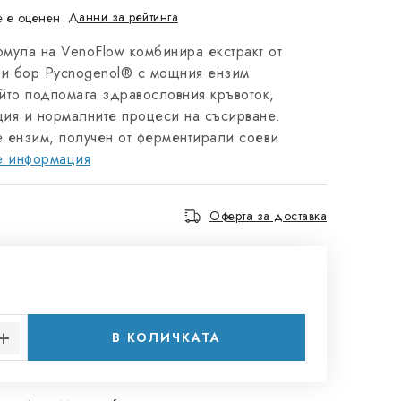
Данни за рейтинга
 е оценен
рмула на VenoFlow комбинира екстракт от
ки бор Pycnogenol® с мощния ензим
ойто подпомага здравословния кръвоток,
ция и нормалните процеси на съсирване.
е ензим, получен от ферментирали соеви
е информация
Оферта за доставка
на цената:
В КОЛИЧКАТА