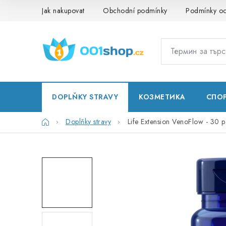
Преминаване
Jak nakupovat
Obchodní podmínky
Podmínky oc
към
съдържанието
DOPLŇKY STRAVY
КОЗМЕТИКА
СПО
Начало
Doplňky stravy
Life Extension VenoFlow - 30