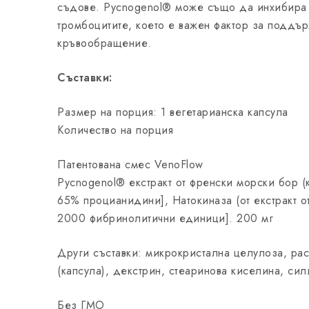
съдове. Pycnogenol® може също да инхибира 
тромбоцитите, което е важен фактор за поддъ
кръвообращение.
Съставки:
Размер на порция: 1 вегетарианска капсула
Количество на порция
Патентована смес VenoFlow
Pycnogenol® екстракт от френски морски бор (
65% процианидини], Натокиназа (от екстракт от
2000 фибринолитични единици]. 200 мг
Други съставки: микрокристална целулоза, ра
(капсула), декстрин, стеаринова киселина, си
Без ГМО