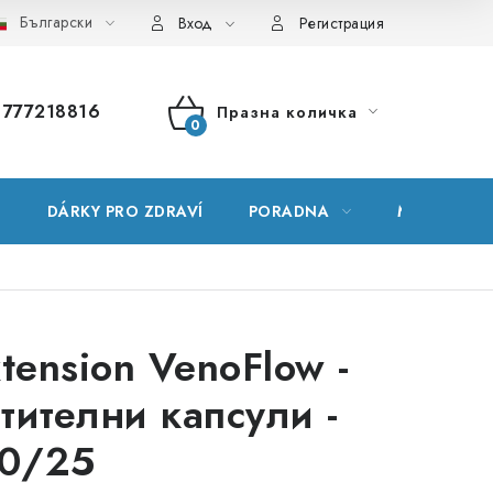
Български
ник на понятия
Карта на сървъра
Моята поръчка
Вход
Регистрация
777218816
Празна количка
КОЛИЧКА
ЗА
Е
DÁRKY PRO ZDRAVÍ
PORADNA
МАРКИ
ПАЗАРУВАНЕ
xtension VenoFlow -
тителни капсули -
0/25