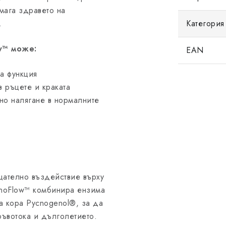
мага здравето на
.
Категория
w™ може:
EAN
а функция
 ръцете и краката
но налягане в нормалните
цателно въздействие върху
enoFlow™ комбинира ензима
ва кора Pycnogenol®, за да
ъвотока и дълголетието.