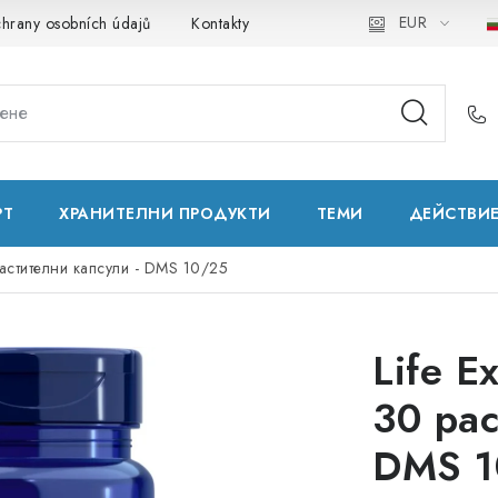
EUR
hrany osobních údajů
Kontakty
Natural Health Store
Реч
РТ
ХРАНИТЕЛНИ ПРОДУКТИ
ТЕМИ
ДЕЙСТВИ
 растителни капсули - DMS 10/25
Life E
30 рас
DMS 1