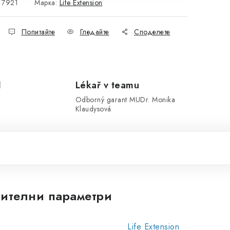
7921
Марка:
Life Extension
Попитайте
Гледайте
Споделете
1
Lékař v teamu
Odborný garant MUDr. Monika
Klaudysová
ителни параметри
Life Extension