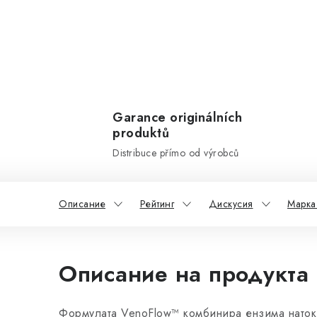
Garance originálních
produktů
Distribuce přímo od výrobců
Описание
Рейтинг
Дискусия
Марка 
Описание на продукта
Формулата VenoFlow™ комбинира ензима натоки