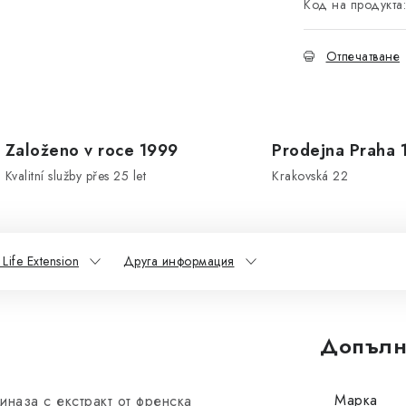
Код на продукта:
Отпечатване
Založeno v roce 1999
Prodejna Praha 
Kvalitní služby přes 25 let
Krakovská 22
Life Extension
Друга информация
Допълн
Марка
наза с екстракт от френска