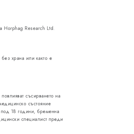
а Horphag Research Ltd.
 без храна или както е
 повлияват съсирването на
 медицинско състояние
 под 18 години, бременна
едицински специалист преди