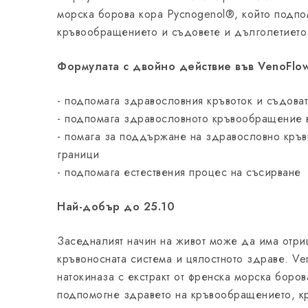
морска борова кора Pycnogenol®, който подпо
кръвообращението и съдовете и дълголетието
Формулата с двойно действие във VenoFlo
- подпомага здравословния кръвоток и съдоват
- подпомага здравословното кръвообращение в
- помага за поддържане на здравословно кръв
граници
- подпомага естествения процес на съсирване
Най-добър до 25.10
Заседналият начин на живот може да има отри
кръвоносната система и цялостното здраве. V
натокиназа с екстракт от френска морска боро
подпомогне здравето на кръвообращението, кр