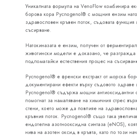
Уникалната формула на VenoFlow комбинира екс
борова кора Pycnogenol® с мощния ензим нат
здравословен кръвен поток, съдовата функция
съсирване.
Натокиназата е ензим, получен от ферментирал
животински модели е доказано, че разгражда 
подпомагайки естествения процес на съсирване
Pycnogenol® е френски екстракт от морска бо
документирани ефекти върху съдовото здраве 
Pycnogenol® съдържа мощни антиоксидантни с
помогнат за намаляване на химичния стрес вър
стени, което може да повлияе на здравословна
кръвния поток. Pycnogenol® също така увелича
ендотелна азотнооксидна синтаза (eNOS), ко
нива на азотен оксид в кръвта, като по този на