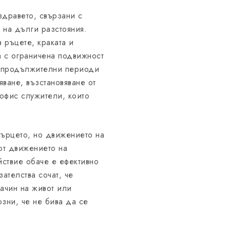
здравето, свързани с
 на дълги разстояния.
 ръцете, краката и
а с ограничена подвижност
а продължителни периоди
ване, възстановяване от
 офис служители, които
ърцето, но движението на
от движението на
ствие обаче е ефективно
ателства сочат, че
ачин на живот или
зни, че не бива да се