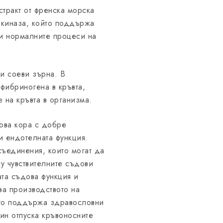
тракт от френска морска
окиназа, който поддържа
 и нормалните процеси на
и соеви зърна. В
фибриногена в кръвта,
 на кръвта в организма.
рова кора с добре
и ендотелната функция.
ъединения, които могат да
ху чувствителните съдови
та съдова функция и
ва производството на
ято поддържа здравословни
чин отпуска кръвоносните