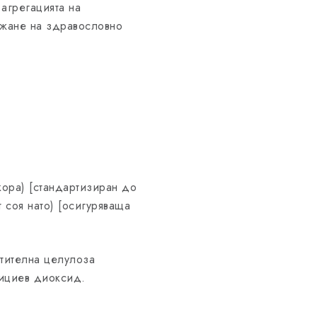
агрегацията на
ржане на здравословно
кора) [стандартизиран до
 соя нато) [осигуряваща
стителна целулоза
лициев диоксид.