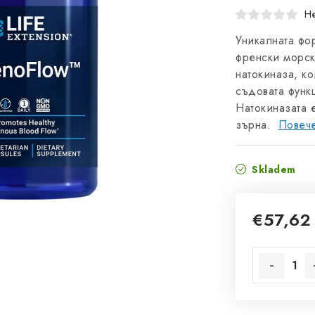
Не
Уникалната фо
френски морс
натокиназа, к
съдовата функ
Натокиназата 
зърна.
Повеч
Skladem
€57,62
Измерване 