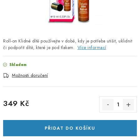
PORADNA
ZNAČKY
Jak nakupovat
Obchodní podmínky
Roll-on Klidné dítě používejte v době, kdy je potřeba utišit, uklidnit
Podmínky ochrany osobních údajů
Kontakty
či podpořit dítě, které je pod tlakem.
Více informací
Natural Health Store
Slovník pojmů
Mapa serveru
Moje objednávka
Skladem
Možnosti doručení
349 Kč
Měrná cena:
PŘIDAT DO KOŠÍKU