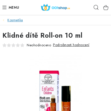
Přejít
Hleda
na
obsah
Kosmetika
DOPLŇKY STRAVY
Klidné dítě Roll-on 10 ml
KOSMETIKA
Podrobnosti hodnocení
Neohodnoceno
SPORT
POTRAVINY
TÉMATA
AKCE
DÁRKY