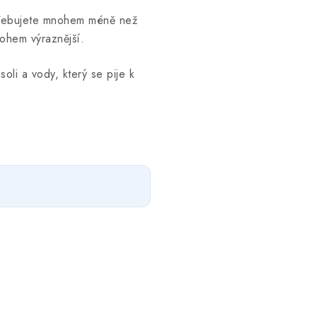
otřebujete mnohem méně než
nohem výraznější.
oli a vody, který se pije k