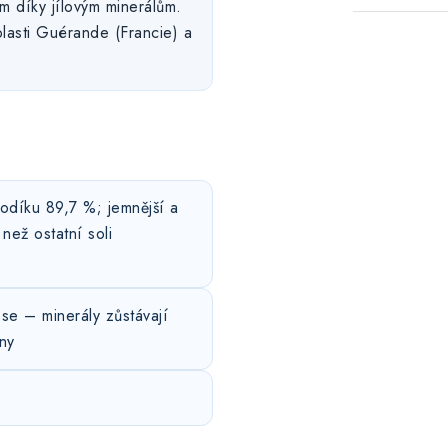
m díky jílovým minerálům.
lasti Guérande (Francie) a
odíku 89,7 %; jemnější a
 než ostatní soli
se – minerály zůstávají
ny