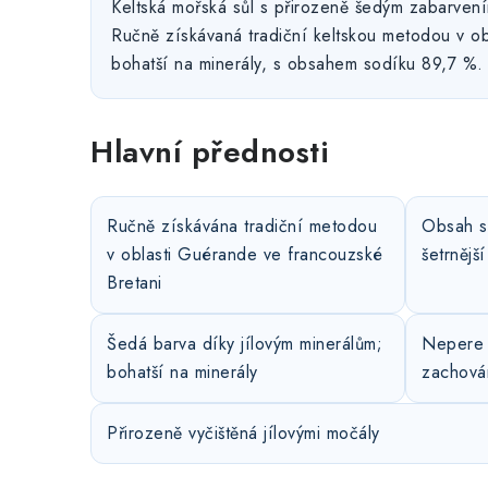
Keltská mořská sůl s přirozeně šedým zabarvení
Ručně získávaná tradiční keltskou metodou v ob
bohatší na minerály, s obsahem sodíku 89,7 %.
Hlavní přednosti
Ručně získávána tradiční metodou
Obsah s
v oblasti Guérande ve francouzské
šetrnější
Bretani
Šedá barva díky jílovým minerálům;
Nepere 
bohatší na minerály
zachová
Přirozeně vyčištěná jílovými močály