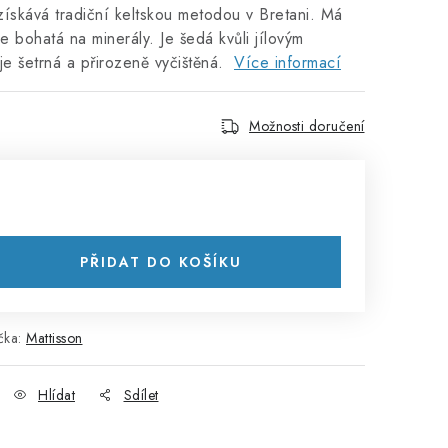
získává tradiční keltskou metodou v Bretani. Má
e bohatá na minerály. Je šedá kvůli jílovým
 je šetrná a přirozeně vyčištěná.
Více informací
Možnosti doručení
PŘIDAT DO KOŠÍKU
čka:
Mattisson
Hlídat
Sdílet