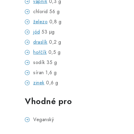
vápník
0,3 g
chlorid 56 g
železo
0,8 g
jód
53 μg
draslík
0,2 g
hořčík
0,5 g
sodík 35 g
síran 1,6 g
zinek
0,6 g
Vhodné pro
Veganský