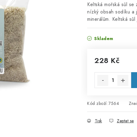
Keltská mořská sůl se 
nízký obsah sodíku a j
minerálům. Keltská sůl
Skladem
228 Kč
Měrná cena:
Kód zboží:
7564
Zna
Tisk
Zeptat se