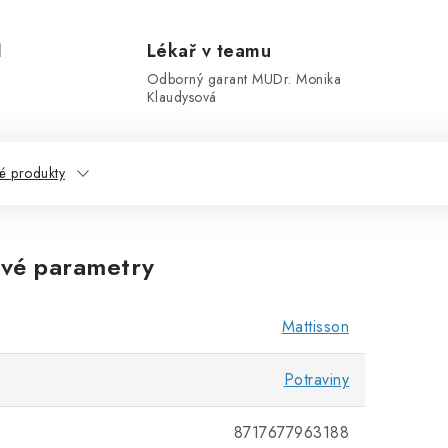
1
Lékař v teamu
Odborný garant MUDr. Monika
Klaudysová
é produkty
vé parametry
Mattisson
Potraviny
8717677963188