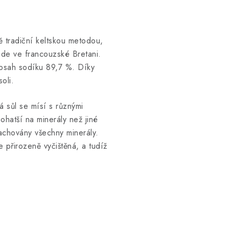
ně tradiční keltskou metodou,
ande ve francouzské Bretani.
obsah sodíku 89,7 %. Díky
oli.
 sůl se mísí s různými
bohatší na minerály než jiné
zachovány všechny minerály.
je přirozeně vyčištěná, a tudíž