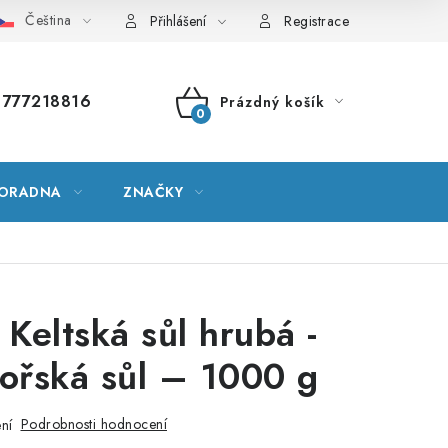
Čeština
vník pojmů
Mapa serveru
Moje objednávka
Přihlášení
Registrace
777218816
Prázdný košík
NÁKUPNÍ
KOŠÍK
ORADNA
ZNAČKY
 Keltská sůl hrubá -
ořská sůl – 1000 g
Podrobnosti hodnocení
ní