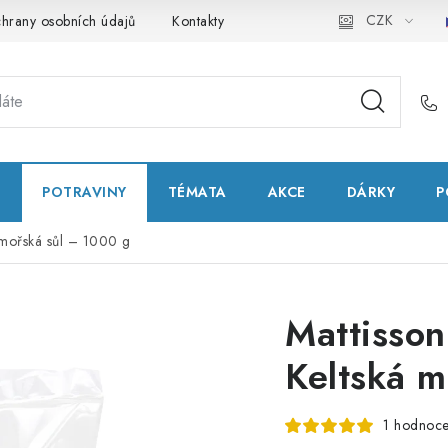
CZK
hrany osobních údajů
Kontakty
Natural Health Store
Slo
T
POTRAVINY
TÉMATA
AKCE
DÁRKY
P
á mořská sůl – 1000 g
Mattisson
Keltská m
1 hodnoce