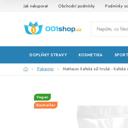
Přejít
Jak nakupovat
Obchodní podmínky
Podmínky oc
na
obsah
DOPLŇKY STRAVY
KOSMETIKA
SPOR
Domů
Potraviny
Mattisson Keltská sůl hrubá - Keltsk
Vegan
Bestseller