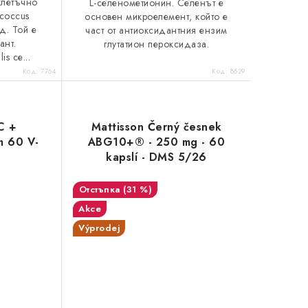
клетъчно
L-селенометионин. Селенът е
coccus
основен микроелемент, който е
ид. Той е
част от антиоксидантния ензим
ант.
глутатион пероксидаза.
s се...
Код:
7764
Код:
8629
C +
Mattisson Černý česnek
m 60 V-
ABG10+® - 250 mg - 60
kapslí - DMS 5/26
(31 %)
Akce
Výprodej