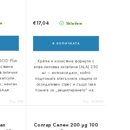
€17,04
m
Skladem
В КОЛИЧКАТА
 SOD Plus
Кратка и изчистена формула с
ествена
алфа-липоева киселина (ALA) 250
в типични
мг – антиоксидант, който
капсули.
подпомага клетъчната защита от
к, манган
оксидативен стрес и също така
даде...
помага за „рециклирането“ на...
Код:
8796
Код:
NOW005
gan
Солгар Селен 200 µg 100