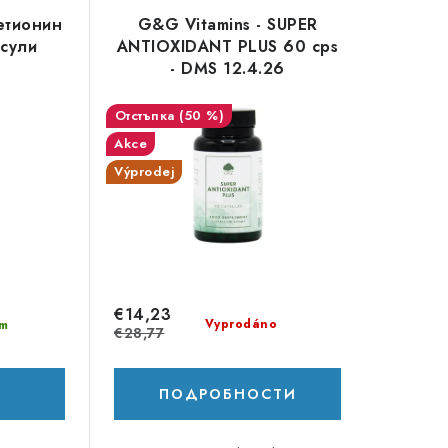
етионин
G&G Vitamins - SUPER
псули
ANTIOXIDANT PLUS 60 cps
- DMS 12.4.26
(50 %)
Akce
Výprodej
€14,23
Vyprodáno
m
€28,77
ПОДРОБНОСТИ