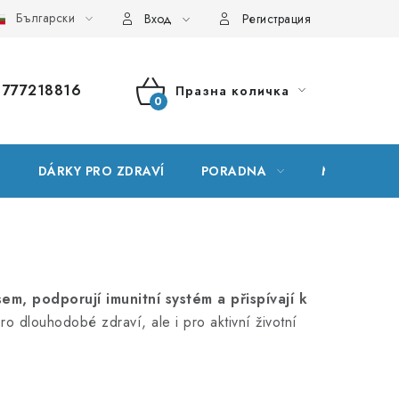
Български
ник на понятия
Карта на сървъра
Моята поръчка
Вход
Регистрация
777218816
Празна количка
КОЛИЧКА
ЗА
Е
DÁRKY PRO ZDRAVÍ
PORADNA
МАРКИ
ПАЗАРУВАНЕ
m, podporují imunitní systém a přispívají k
ro dlouhodobé zdraví, ale i pro aktivní životní