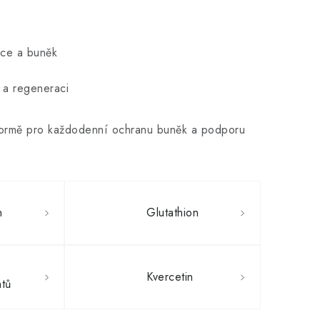
dce a buněk
 a regeneraci
té formě pro každodenní ochranu buněk a podporu
n
Glutathion
Kvercetin
ntů