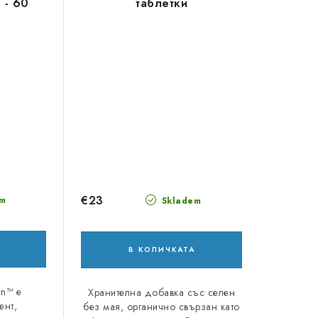
 - 60
таблетки
€23
m
Skladem
В КОЛИЧКАТА
in™ е
Хранителна добавка със селен
ент,
без мая, органично свързан като