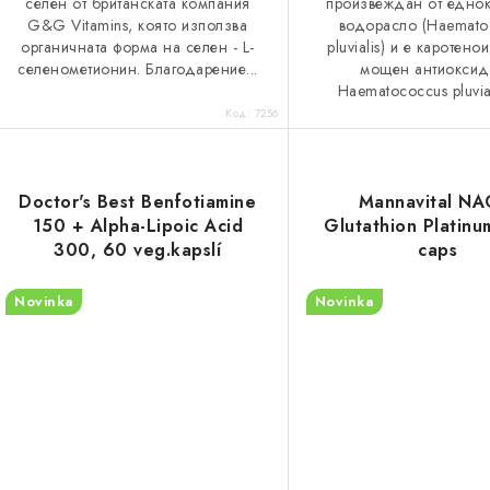
селен от британската компания
произвеждан от едно
G&G Vitamins, която използва
водорасло (Haemato
органичната форма на селен - L-
pluvialis) и е каротено
селенометионин. Благодарение...
мощен антиоксид
Haematococcus pluviali
Код:
7256
Doctor's Best Benfotiamine
Mannavital NA
150 + Alpha-Lipoic Acid
Glutathion Platinu
300, 60 veg.kapslí
caps
Novinka
Novinka