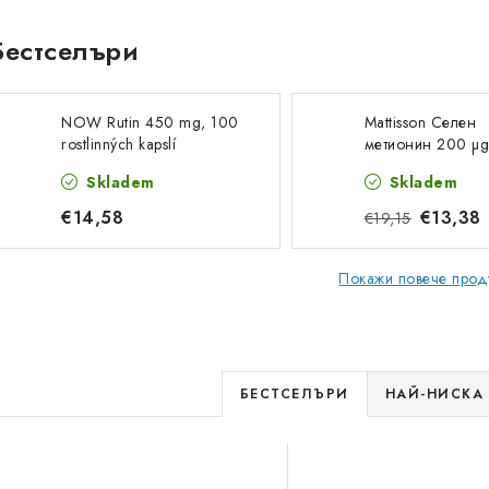
Бестселъри
NOW Rutin 450 mg, 100
Mattisson Селен
rostlinných kapslí
метионин 200 µg
капсули
Skladem
Skladem
€14,58
€13,38
€19,15
Покажи повече прод
С
БЕСТСЕЛЪРИ
НАЙ-НИСКА
о
С
р