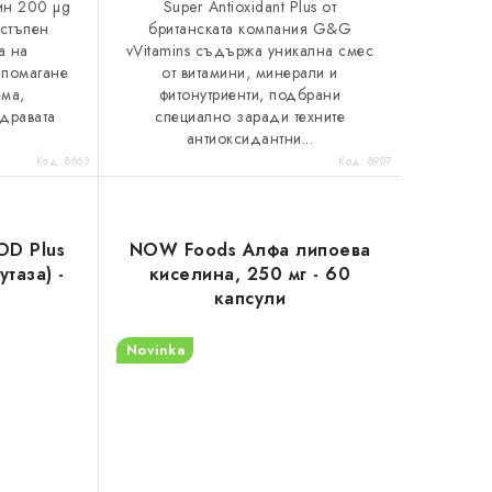
ин 200 µg
Super Antioxidant Plus от
остъпен
британската компания G&G
а на
vVitamins съдържа уникална смес
дпомагане
от витамини, минерали и
ема,
фитонутриенти, подбрани
дравата
специално заради техните
.
антиоксидантни...
Код:
8663
Код:
8907
OD Plus
NOW Foods Алфа липоева
таза) -
киселина, 250 мг - 60
капсули
Novinka