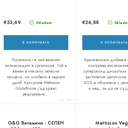
€53,69
€26,88
Skladem
Sklade
В КОЛИЧКАТА
В КОЛИЧКАТА
Глутатионът е най-важният
Хранителната добавка
антиоксидант в организма. Той е
осигурява висококач
важен в няколко телесни
супероксид дисмутаза 
процеса, но особено в черния
растителни целулозни 
дроб. Капсулите Mattisson
SOD е обогатена с цин
Glutathione съдържат
и мед, за да се съз
редуцирана,...
Код:
8899
G&G Витамини - СЕЛЕН
Mattisson Ve