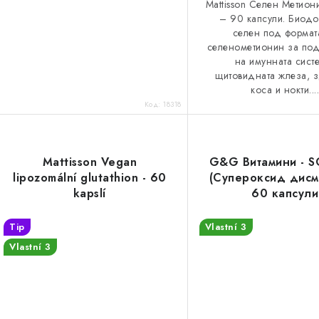
Mattisson Селен Метион
к
у
– 90 капсули. Биод
селен под формат
т
к
селенометионин за по
и
на имунната сист
т
щитовидната жлеза, з
т
коса и нокти...
и
Код:
18318
е
Mattisson Vegan
G&G Витамини - S
lipozomální glutathion - 60
(Супероксид дисму
kapslí
60 капсули
Tip
Vlastní 3
Vlastní 3