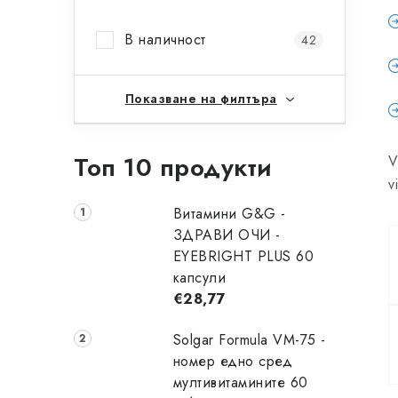
и
В наличност
42
ч
н
Показване на филтъра
а
л
Топ 10 продукти
V
е
vi
н
Витамини G&G -
ЗДРАВИ ОЧИ -
т
EYEBRIGHT PLUS 60
капсули
а
€28,77
Solgar Formula VM-75 -
номер едно сред
мултивитамините 60