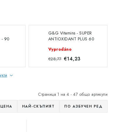
G&G Vitamins - SUPER
 - 90
ANTIOXIDANT PLUS 60
cps - DMS 12.4.26
Vyprodáno
€14,23
€28,77
укти
Страница
1
на
4
-
47
общо артикули
 ЦЕНА
НАЙ-СКЪПИЯТ
ПО АЗБУЧЕН РЕД