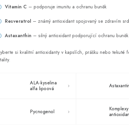
Vitamin C
– podporuje imunitu a ochranu buněk
Resveratrol
– známý antioxidant spojovaný se zdravím sr
Astaxanthin
– silný antioxidant podporující ochranu buněk
yberte si kvalitní antioxidanty v kapslích, prášku nebo teku
tality.
ALA-kyselina
Astaxanti
alfa lipoová
Komplexy
Pycnogenol
antioxida