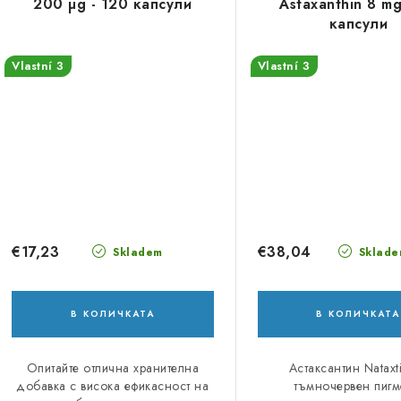
200 µg - 120 капсули
Astaxanthin 8 mg
капсули
Vlastní 3
Vlastní 3
€17,23
€38,04
Skladem
Sklade
В КОЛИЧКАТА
В КОЛИЧКАТА
Опитайте отлична хранителна
Астаксантин Nataxt
добавка с висока ефикасност на
тъмночервен пигм