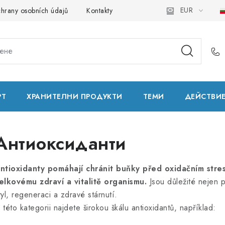
EUR
hrany osobních údajů
Kontakty
Natural Health Store
Реч
РТ
ХРАНИТЕЛНИ ПРОДУКТИ
ТЕМИ
ДЕЙСТВИ
Антиоксиданти
ntioxidanty pomáhají chránit buňky před oxidačním strese
elkovému zdraví a vitalitě organismu.
Jsou důležité nejen p
tyl, regeneraci a zdravé stárnutí.
 této kategorii najdete širokou škálu antioxidantů, například: