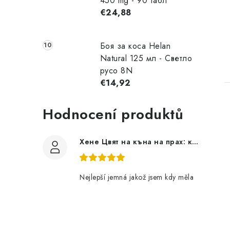
450 mg - 90 табл
€24,88
Боя за коса Helan
Natural 125 мл - Светло
русо 8N
€14,92
Hodnocení produktů
Хене Цвят на къна на прах: кафяв 100 г
Nejlepší jemná jakož jsem kdy měla