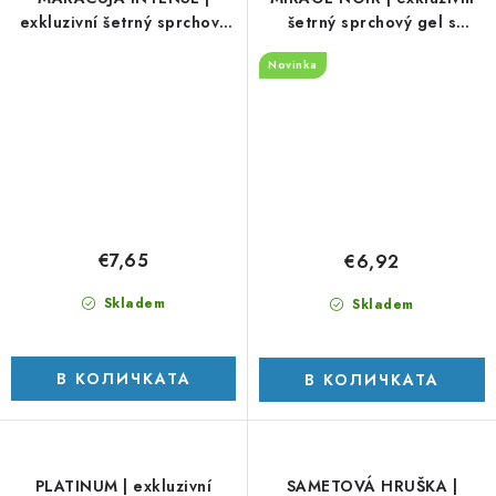
exkluzivní šetrný sprchový
šetrný sprchový gel s
gel s glycerinem & Aloe
glycerinem & Aloe vera |
Novinka
vera | 320 ml
320 ml
€7,65
€6,92
Skladem
Skladem
В КОЛИЧКАТА
В КОЛИЧКАТА
PLATINUM | exkluzivní
SAMETOVÁ HRUŠKA |