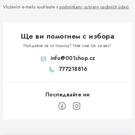
и
Vložením e-mailu souhlasíte s
podmínkami ochrany osobních údajů
з
б
р
Ще ви помогнем с избора
о
я
Нуждаете се от помощ? Ние сме тук за вас!
в
info
@
001shop.cz
а
777218816
н
е
Ф
у