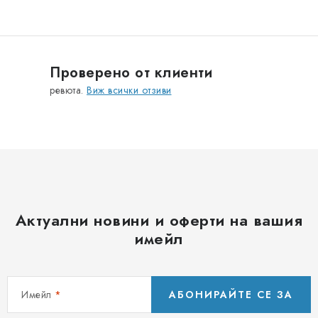
о
н
т
р
Проверено от клиенти
о
ревюта.
Виж всички отзиви
л
н
и
е
л
е
м
Актуални новини и оферти на вашия
е
имейл
н
т
и
Имейл
АБОНИРАЙТЕ СЕ ЗА
з
а