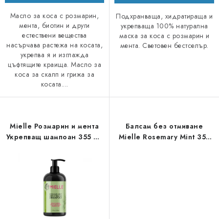
Масло за коса с розмарин,
Подхранваща, хидратираща и
мента, биотин и други
укрепваща 100% натурална
естествени вещества
маска за коса с розмарин и
насърчава растежа на косата,
мента. Световен бестселър.
укрепва я и изглажда
цъфтящите краища. Масло за
коса за скалп и грижа за
косата....
Mielle Розмарин и мента
Балсам без отмиване
Укрепващ шампоан 355 мл
Mielle Rosemary Mint 355
- Укрепващ шампоан
мл - Балсам без отмиване
розмарин и мента