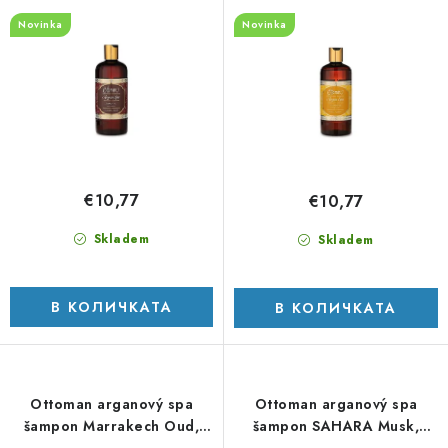
п
е
Novinka
Novinka
р
н
о
а
д
п
у
р
к
о
т
д
€10,77
€10,77
и
у
т
к
Skladem
Skladem
е
т
и
В КОЛИЧКАТА
В КОЛИЧКАТА
Ottoman arganový spa
Ottoman arganový spa
šampon Marrakech Oud,
šampon SAHARA Musk,