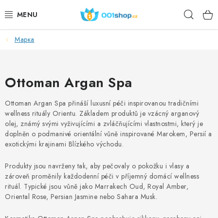
Преминаване
Търс
към
съдържанието
Марка
DOPLŇKY STRAVY
КОЗМЕТИКА
Ottoman Argan Spa
СПОРТ
Ottoman Argan Spa
přináší luxusní péči inspirovanou tradičními
wellness rituály Orientu. Základem produktů je vzácný arganový
ХРАНИТЕЛНИ ПРОДУКТИ
olej, známý svými vyživujícími a zvláčňujícími vlastnostmi, který je
doplněn o podmanivé orientální vůně inspirované Marokem, Persií a
ТЕМИ
exotickými krajinami Blízkého východu.
Produkty jsou navrženy tak, aby pečovaly o pokožku i vlasy a
ДЕЙСТВИЕ
zároveň proměnily každodenní péči v příjemný domácí wellness
rituál. Typické jsou vůně jako Marrakech Oud, Royal Amber,
DÁRKY PRO ZDRAVÍ
Oriental Rose, Persian Jasmine nebo Sahara Musk.