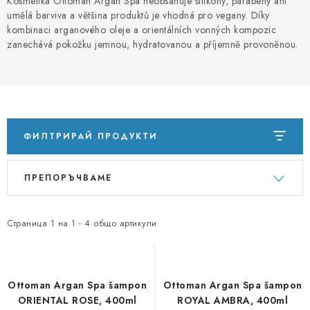
Kosmetika Ottoman Argan Spa neobsahuje silikony, parabeny ani
PORADNA
umělá barviva a většina produktů je vhodná pro vegany. Díky
kombinaci arganového oleje a orientálních vonných kompozic
МАРКИ
zanechává pokožku jemnou, hydratovanou a příjemně provoněnou.
Jak nakupovat
Obchodní podmínky
Podmínky ochrany osobních údajů
Kontakty
Natural Health Store
Речник на понятия
ФИЛТРИРАЙ ПРОДУКТИ
Карта на сървъра
Моята поръчка
С
С
ПРЕПОРЪЧВАМЕ
п
о
и
р
с
т
Страница
1
на
1
-
4
общо артикули
ъ
и
к
р
н
а
Ottoman Argan Spa šampon
Ottoman Argan Spa šampon
а
н
ORIENTAL ROSE, 400ml
ROYAL AMBRA, 400ml