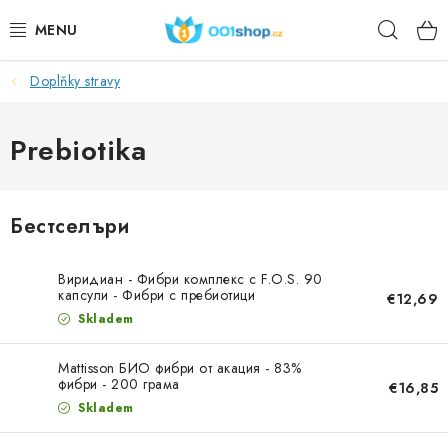
Преминаване
Търс
към
съдържанието
Doplňky stravy
DOPLŇKY STRAVY
КОЗМЕТИКА
Prebiotika
СПОРТ
Бестселъри
ХРАНИТЕЛНИ ПРОДУКТИ
Виридиан - Фибри комплекс с F.O.S. 90
ТЕМИ
капсули - Фибри с пребиотици
€12,69
Skladem
ДЕЙСТВИЕ
Mattisson БИО фибри от акация - 83%
фибри - 200 грама
€16,85
DÁRKY PRO ZDRAVÍ
Skladem