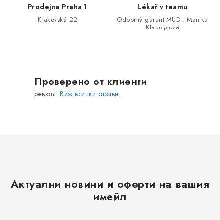
е
Prodejna Praha 1
Lékař v teamu
л
Krakovská 22
Odborný garant MUDr. Monika
е
Klaudysová
м
е
н
т
Проверено от клиенти
и
ревюта.
Виж всички отзиви
з
а
и
з
б
р
о
Актуални новини и оферти на вашия
я
имейл
в
а