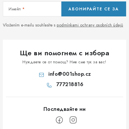
н
Имейл
АБОНИРАЙТЕ СЕ ЗА
е
Vložením e-mailu souhlasíte s
podmínkami ochrany osobních údajů
Ще ви помогнем с избора
Нуждаете се от помощ? Ние сме тук за вас!
info
@
001shop.cz
777218816