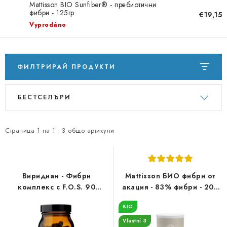
PORADNA
Mattisson BIO Sunfiber® - пребиотични
фибри - 125гр
€19,15
Vyprodáno
МАРКИ
Jak nakupovat
Obchodní podmínky
ФИЛТРИРАЙ ПРОДУКТИ
Podmínky ochrany osobních údajů
Kontakty
С
С
Natural Health Store
Речник на понятия
БЕСТСЕЛЪРИ
п
о
Карта на сървъра
Моята поръчка
и
р
с
т
Страница
1
на
1
-
3
общо артикули
ъ
и
к
р
н
а
Виридиан - Фибри
Mattisson БИО фибри от
а
н
комплекс с F.O.S. 90
акация - 83% фибри - 200
капсули - Фибри с
грама
п
е
BIO
пребиотици
р
н
Vlastní 3