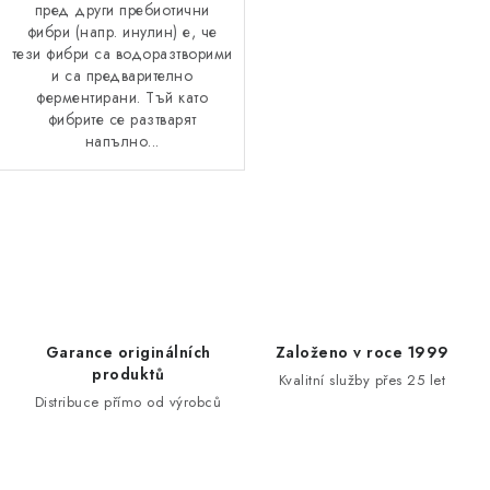
пред други пребиотични
фибри (напр. инулин) е, че
тези фибри са водоразтворими
и са предварително
ферментирани. Тъй като
фибрите се разтварят
напълно...
К
о
н
т
р
Garance originálních
Založeno v roce 1999
о
produktů
Kvalitní služby přes 25 let
л
Distribuce přímo od výrobců
н
и