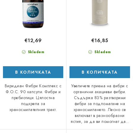
о
а
д
п
у
р
к
о
т
д
€12,69
€16,85
и
у
т
к
Skladem
Skladem
е
т
и
В КОЛИЧКАТА
В КОЛИЧКАТА
Виридиан Фибри Комплекс с
Увеличете приема на фибри с
Ф.О.С. 90 капсули. Фибри и
органични акациеви фибри.
пребиотици. Цялостна
Съдържа 83% разтворими
подкрепа за
фибри за подпомагане на
храносмилателния тракт.
храносмилането. Лесно се
включват в разнообразни
ястия, за да ви помогнат да...