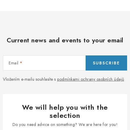
t
r
o
l
s
Current news and events to your email
Email
SUBSCRIBE
Vložením e-mailu souhlasíte s
podmínkami ochrany osobních údajů
We will help you with the
selection
Do you need advice on something? We are here for you!