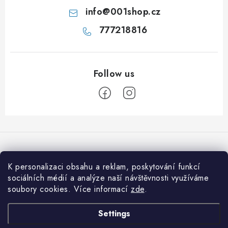
info
@
001shop.cz
777218816
F
o
o
t
K personalizaci obsahu a reklam, poskytování funkcí
We accept online payments
e
sociálních médií a analýze naší návštěvnosti využíváme
soubory cookies. Více informací
zde
.
r
Informace pro vás
Settings