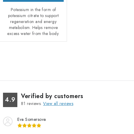
Potassium in the form of
potassium citrate to support
regeneration and energy
metabolism. Helps remove
excess water from the body.
L
i
s
t
i
Verified by customers
n
4.9
81
reviews.
View all reviews
g
c
Eva Somersova
o
n