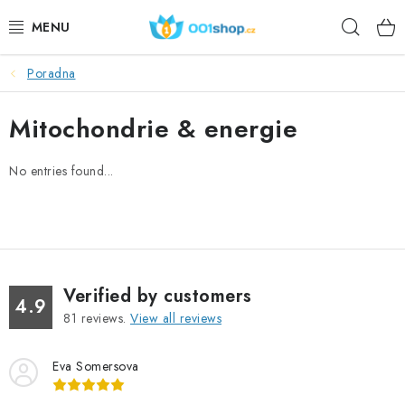
Skip
Sear
to
content
Poradna
DOPLŇKY STRAVY
Mitochondrie & energie
COSMETICS
No entries found...
SPORT
FOODSTUFFS
TOPICS
Verified by customers
4.9
ACTION
81
reviews.
View all reviews
DÁRKY PRO ZDRAVÍ
Eva Somersova