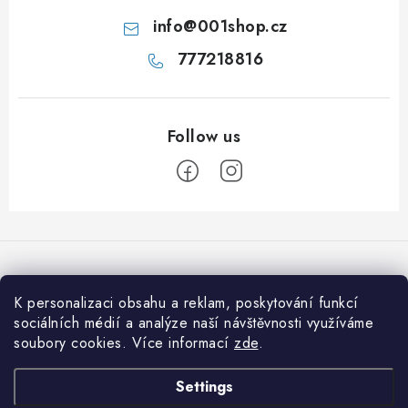
info
@
001shop.cz
777218816
F
o
o
t
K personalizaci obsahu a reklam, poskytování funkcí
We accept online payments
e
sociálních médií a analýze naší návštěvnosti využíváme
soubory cookies. Více informací
zde
.
r
Informace pro vás
Settings