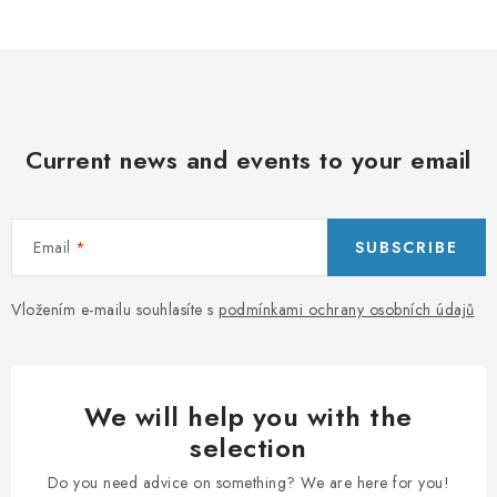
PORADNA
BRANDS
Jak nakupovat
Obchodní podmínky
Current news and events to your email
Podmínky ochrany osobních údajů
Kontakty
Natural Health Store
Glossary
Site map
My order
Email
SUBSCRIBE
Vložením e-mailu souhlasíte s
podmínkami ochrany osobních údajů
We will help you with the
selection
Do you need advice on something? We are here for you!