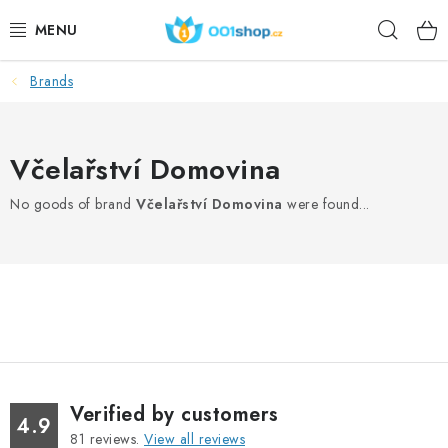
Skip
Sear
to
content
Brands
DOPLŇKY STRAVY
COSMETICS
Včelařství Domovina
SPORT
No goods of brand
Včelařství Domovina
were found...
FOODSTUFFS
TOPICS
ACTION
DÁRKY PRO ZDRAVÍ
Verified by customers
4.9
81
reviews.
View all reviews