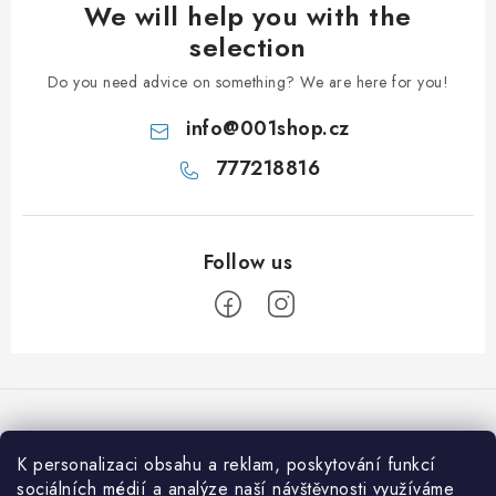
We will help you with the
selection
Do you need advice on something? We are here for you!
info
@
001shop.cz
777218816
F
o
o
t
K personalizaci obsahu a reklam, poskytování funkcí
We accept online payments
e
sociálních médií a analýze naší návštěvnosti využíváme