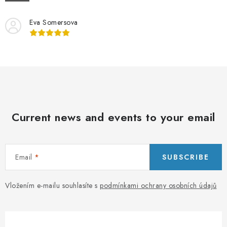
PORADNA
Eva Somersova
BRANDS
Jak nakupovat
Obchodní podmínky
Podmínky ochrany osobních údajů
Kontakty
Natural Health Store
Glossary
Site map
My order
Current news and events to your email
Email
SUBSCRIBE
Vložením e-mailu souhlasíte s
podmínkami ochrany osobních údajů