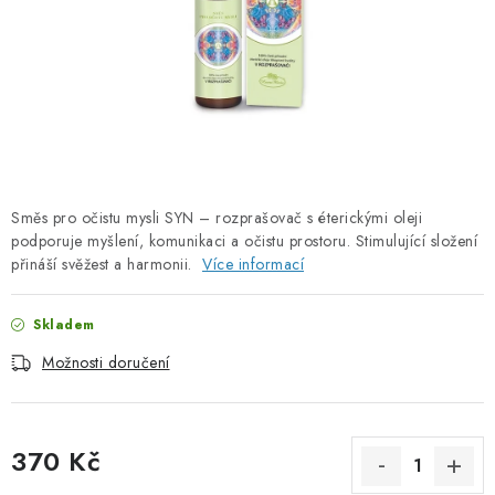
PORADNA
ZNAČKY
Jak nakupovat
Obchodní podmínky
Podmínky ochrany osobních údajů
Kontakty
Natural Health Store
Slovník pojmů
Mapa serveru
Směs pro očistu mysli SYN – rozprašovač s éterickými oleji
Moje objednávka
podporuje myšlení, komunikaci a očistu prostoru. Stimulující složení
přináší svěžest a harmonii.
Více informací
Skladem
Možnosti doručení
370 Kč
Měrná cena: