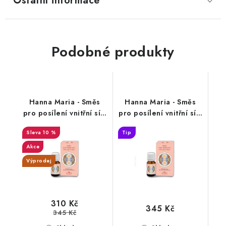
Ostatní informace
Podobné produkty
Hanna Maria - Směs
Hanna Maria - Směs
pro posílení vnitřní síly
pro posílení vnitřní síly
OTEC - éterický olej,
OTEC - éterický olej,
10 %
Tip
10ml - DMS 8/26
10ml
Akce
Výprodej
310 Kč
345 Kč
345 Kč