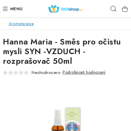
Přejít
Hleda
na
obsah
Aromaterapie
DOPLŇKY STRAVY
Hanna Maria - Směs pro očistu
KOSMETIKA
mysli SYN -VZDUCH -
SPORT
rozprašovač 50ml
POTRAVINY
Podrobnosti hodnocení
Neohodnoceno
TÉMATA
AKCE
DÁRKY