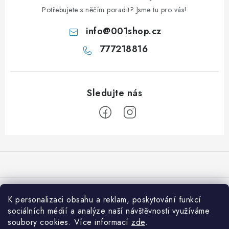
Potřebujete s něčím poradit? Jsme tu pro vás!
info
@
001shop.cz
777218816
Z
á
p
a
Přijímáme online platby
t
K personalizaci obsahu a reklam, poskytování funkcí
í
sociálních médií a analýze naší návštěvnosti využíváme
Co je nového na 001shop
soubory cookies. Více informací
zde
.