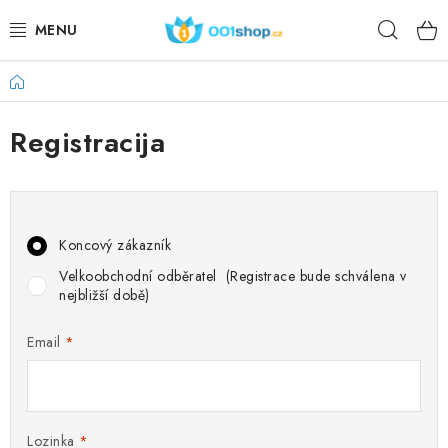
Preskoči
Pretr
na
sadržaj
Početna
DOPLŇKY STRAVY
Registracija
KOZMETIKA
SPORT
PREHRAMBENI PROIZVODI
Koncový zákazník
Velkoobchodní odběratel
(Registrace bude schválena v
TEME
nejbližší době)
Email
AKCIJSKI
DÁRKY PRO ZDRAVÍ
Lozinka