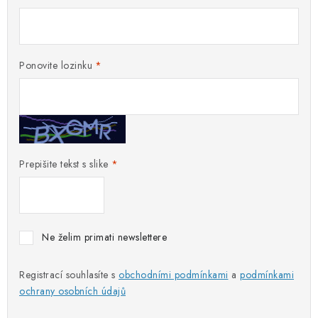
PORADNA
MARKE
Ponovite lozinku
Jak nakupovat
Obchodní podmínky
Podmínky ochrany osobních údajů
Kontakty
Natural Health Store
Rječnik pojmova
Mapa stranice
Moja narudžba
Prepišite tekst s slike
Ne želim primati newslettere
Registrací souhlasíte s
obchodními podmínkami
a
podmínkami
ochrany osobních údajů