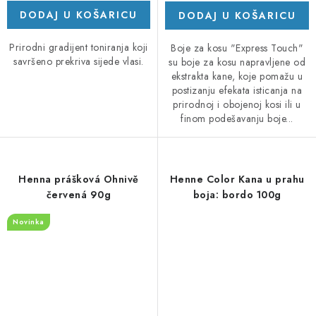
DODAJ U KOŠARICU
DODAJ U KOŠARICU
Prirodni gradijent toniranja koji
Boje za kosu "Express Touch"
savršeno prekriva sijede vlasi.
su boje za kosu napravljene od
ekstrakta kane, koje pomažu u
postizanju efekata isticanja na
prirodnoj i obojenoj kosi ili u
finom podešavanju boje...
Henna prášková Ohnivě
Henne Color Kana u prahu
červená 90g
boja: bordo 100g
Novinka