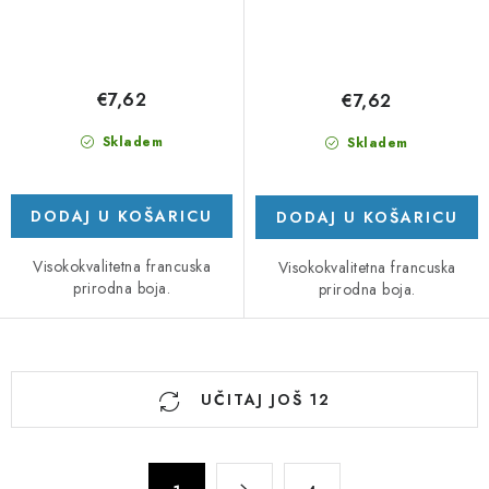
€7,62
€7,62
Skladem
Skladem
DODAJ U KOŠARICU
DODAJ U KOŠARICU
Visokokvalitetna francuska
Visokokvalitetna francuska
prirodna boja.
prirodna boja.
K
UČITAJ JOŠ 12
o
n
t
P