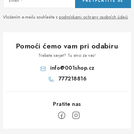
Email
PRETPLATITE SE
Vložením e-mailu souhlasíte s
podmínkami ochrany osobních údajů
Pomoći ćemo vam pri odabiru
Trebate savjet? Tu smo za vas!
info
@
001shop.cz
777218816
P