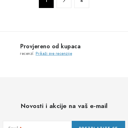
r
1
4
a
o
g
l
i
n
e
a
l
c
i
i
s
Provjereno od kupaca
j
t
recenzí.
Prikaži sve recenzije
a
a
n
j
a
Novosti i akcije na vaš e-mail