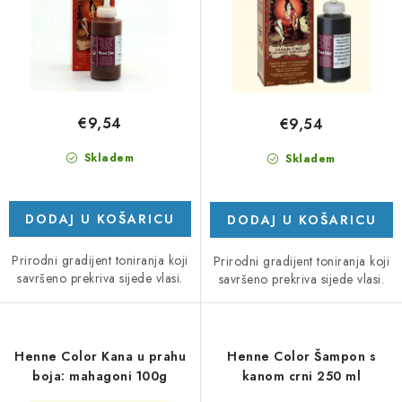
v
p
o
r
d
o
a
i
z
€9,54
€9,54
v
o
Skladem
Skladem
d
a
DODAJ U KOŠARICU
DODAJ U KOŠARICU
Prirodni gradijent toniranja koji
Prirodni gradijent toniranja koji
savršeno prekriva sijede vlasi.
savršeno prekriva sijede vlasi.
Henne Color Kana u prahu
Henne Color Šampon s
boja: mahagoni 100g
kanom crni 250 ml