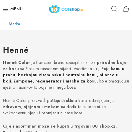
Preskoči
Pretr
na
sadržaj
Marka
DOPLŇKY STRAVY
KOZMETIKA
Henné
SPORT
Henné Color
je francuski brend specijaliziran za
prirodne boje
za kosu
sa širokim rasponom nijansi. Asortiman uključuje
kanu u
PREHRAMBENI PROIZVODI
prahu, bezbojnu vitaminsku i neutralnu kanu, nijanse u
boji
,
šampone
,
regenerator
i
maske za kosu
, koje omogućuju
TEME
nježno i učinkovito bojanje i njegu kose.
Henné Color proizvodi poštuju strukturu kose, ostavljajući je
AKCIJSKI
zdravom, sjajnom i mekom
na dodir te su idealni za
svakodnevnu njegu i promjenu nijanse kose.
DÁRKY PRO ZDRAVÍ
Cijeli asortiman može se kupiti u trgovini 001shop.cz,