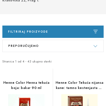
Krakovská 22, Prag 1.
PORADNA
MARKE
Jak nakupovat
Obchodní podmínky
FILTRIRAJ PROIZVODE
Podmínky ochrany osobních údajů
Kontakty
Natural Health Store
Rječnik pojmova
Mapa stranice
P
S
PREPORUČUJEMO
o
o
Moja narudžba
p
r
i
t
Stranica
1
od
4
-
43
ukupno stavki
s
i
p
r
r
a
Henne Color Henna tekuća
Henne Color Tekuća nijansa
o
n
boja: bakar 90 ml
kane: tamno kestenjasta 90
ml
i
j
z
e