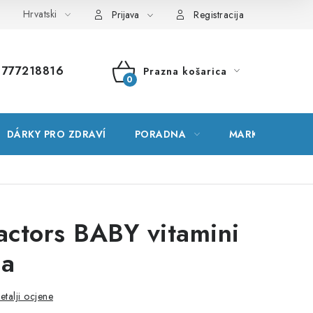
Hrvatski
čnik pojmova
Mapa stranice
Moja narudžba
Prijava
Registracija
777218816
Prazna košarica
KOŠARICA
DÁRKY PRO ZDRAVÍ
PORADNA
MARKE
actors BABY vitamini
la
etalji ocjene