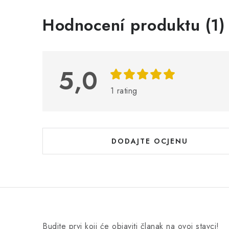
P
Hodnocení produktu (1)
o
p
i
5,0
s
1 rating
o
c
j
DODAJTE OCJENU
e
n
a
Budite prvi koji će objaviti članak na ovoj stavci!