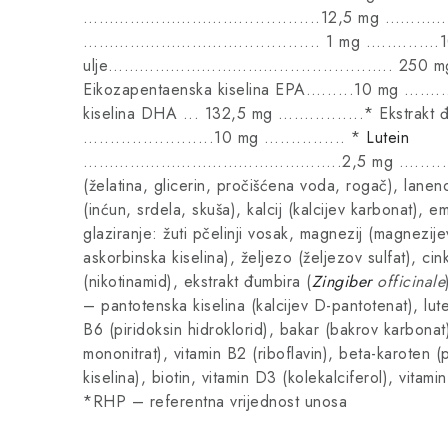
…………………………...............12,5 mg ………….
…………………………............... 1 mg …..…...…10
ulje…………………………….................…. 250 mg .
Eikozapentaenska kiselina EPA…......10 mg ……...
kiselina DHA ... 132,5 mg ……..........* Ekstrakt 
….....................10 mg …............ *
Lutein
…………………………………………..2,5 mg …............*
(želatina, glicerin, pročišćena voda, rogač), laneno 
(inćun, srdela, skuša), kalcij (kalcijev karbonat), 
glaziranje: žuti pčelinji vosak, magnezij (magnezije
askorbinska kiselina), željezo (željezov sulfat), cink
(nikotinamid), ekstrakt đumbira (
Zingiber
officinale
– pantotenska kiselina (kalcijev D-pantotenat), lute
B6 (piridoksin hidroklorid), bakar (bakrov karbonat)
mononitrat), vitamin B2 (riboflavin), beta-karoten (p
kiselina), biotin, vitamin D3 (kolekalciferol), vitam
*RHP – referentna vrijednost unosa