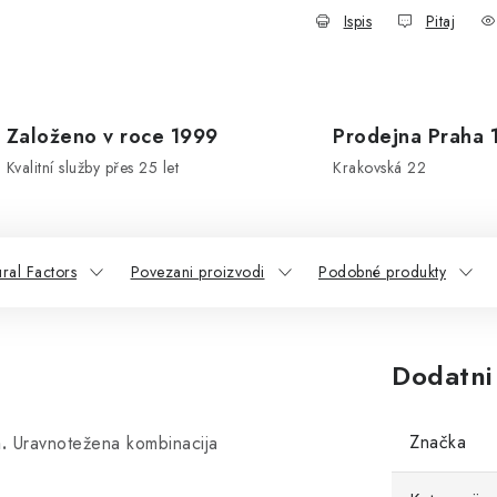
Ispis
Pitaj
Založeno v roce 1999
Prodejna Praha 
Kvalitní služby přes 25 let
Krakovská 22
ral Factors
Povezani proizvodi
Podobné produkty
Dodatni
Značka
.
Uravnotežena kombinacija