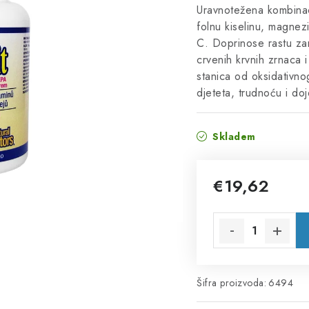
Uravnotežena kombinacij
folnu kiselinu, magnezij
C. Doprinose rastu zam
crvenih krvnih zrnaca i
stanica od oksidativno
djeteta, trudnoću i do
Skladem
€19,62
Izračunaj cijenu:
Šifra proizvoda:
6494