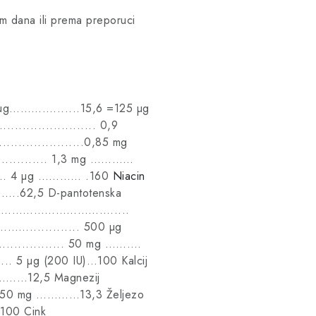
om dana ili prema preporuci
 µg………….......15,6 =125 µg
................... 0,9
...................0,85 mg
......... 1,3 mg …………
.... 4 µg ………… .160
Niacin
………..62,5 D-pantotenska
Biotin ………………………….....
………............. 500 µg
.......... 50 mg ……….
5 µg (200 IU)…100 Kalcij
………12,5 Magnezij
... 50 mg …………13,3 Željezo
00 Cink