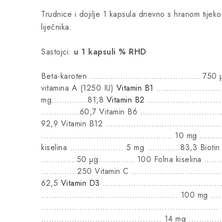
Trudnice i dojilje 1 kapsula dnevno s hranom tijek
liječnika.
Sastojci:
u 1 kapsuli
% RHD
Beta-karoten …………………….................. 750
vitamina A (1250 IU)
Vitamin B1
……………….............
mg…………..81,8
Vitamin B2
……………................
……………60,7 Vitamin B6 ………………………........
92,9 Vitamin B12 ……………………..................
………….…................................. 10 mg …
kiselina .…................ 5 mg ………….83,3 
.............50 µg………….. 100 Folna kiselina ……
…………. 250 Vitamin C ………………………………......
62,5
Vitamin D3
……………………………................ 
……………………........…….............. 100 mg …
…………………………..................................
…………………………................ 14 mg ….………1