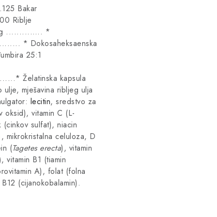
125 Bakar
0 Riblje
.........…. *
....... * Dokosaheksaenska
đumbira 25:1
 Želatinska kapsula
ulje, mješavina ribljeg ulja
emulgator:
lecitin
, sredstvo za
v oksid), vitamin C (L-
 (cinkov sulfat), niacin
), mikrokristalna celuloza, D
in (
Tagetes erecta
), vitamin
, vitamin B1 (tiamin
rovitamin A), folat (folna
in B12 (cijanokobalamin).