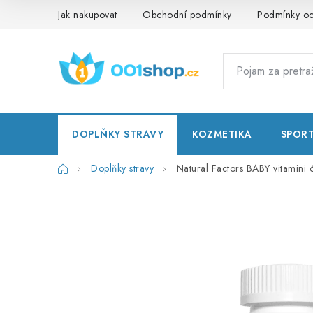
Preskoči
Jak nakupovat
Obchodní podmínky
Podmínky oc
na
sadržaj
DOPLŇKY STRAVY
KOZMETIKA
SPOR
Početna
Doplňky stravy
Natural Factors BABY vitamini 