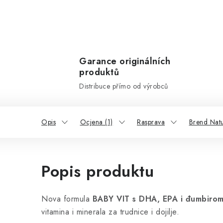
Garance originálních
produktů
Distribuce přímo od výrobců
Opis
Ocjena (1)
Rasprava
Brend Natu
Popis produktu
Nova formula
BABY VIT s DHA, EPA i đumbirom
vitamina i minerala za trudnice i dojilje.