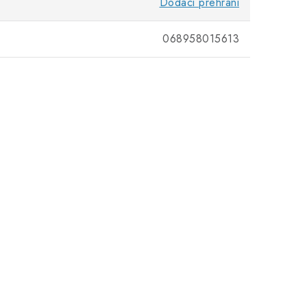
Dodaci prehrani
068958015613