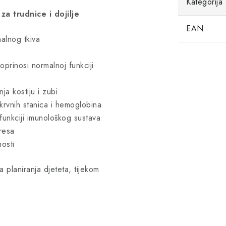
Kategorija
a trudnice i dojilje
EAN
alnog tkiva
oprinosi normalnoj funkciji
a kostiju i zubi
krvnih stanica i hemoglobina
funkciji imunološkog sustava
tresa
nosti
 planiranja djeteta, tijekom