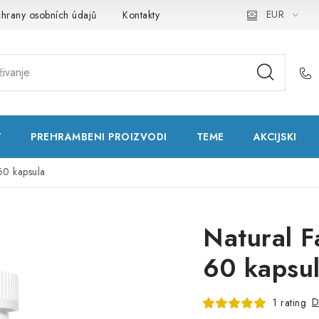
EUR
hrany osobních údajů
Kontakty
Natural Health Store
Rje
T
PREHRAMBENI PROIZVODI
TEME
AKCIJSKI
60 kapsula
Natural F
60 kapsu
D
1 rating