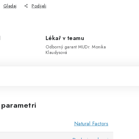
Gledaj
Podijeli
1
Lékař v teamu
Odborný garant MUDr. Monika
Klaudysová
 parametri
Natural Factors