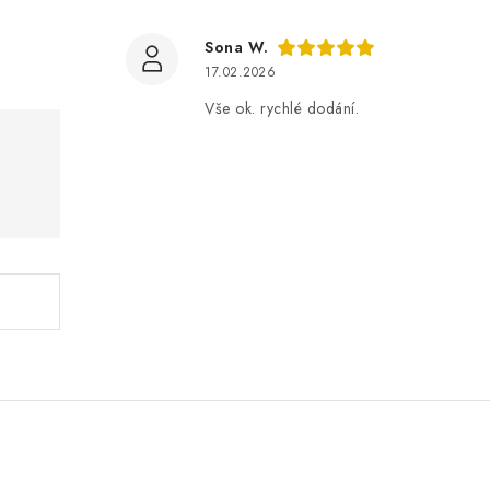
Sona W.
17.02.2026
Vše ok. rychlé dodání.