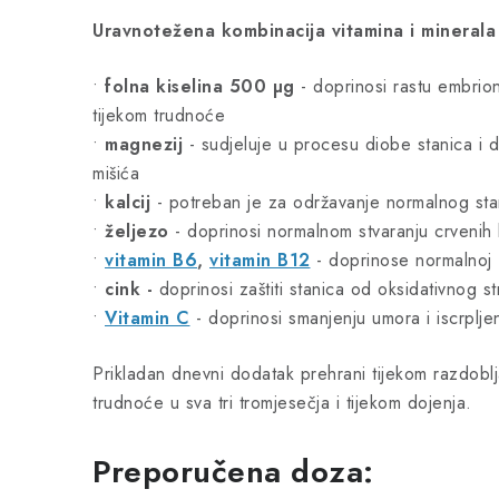
Uravnotežena kombinacija vitamina i minerala z
•
folna kiselina 500 µg
- doprinosi rastu embrion
tijekom trudnoće
•
magnezij
- sudjeluje u procesu diobe stanica i d
mišića
•
kalcij
- potreban je za održavanje normalnog stanj
•
željezo
- doprinosi normalnom stvaranju crvenih 
•
vitamin B6
,
vitamin B12
- doprinose normalnoj 
•
cink -
doprinosi zaštiti stanica od oksidativnog s
•
Vitamin C
- doprinosi smanjenju umora i iscrplje
Prikladan dnevni dodatak prehrani tijekom razdoblja
trudnoće u sva tri tromjesečja i tijekom dojenja.
Preporučena doza: