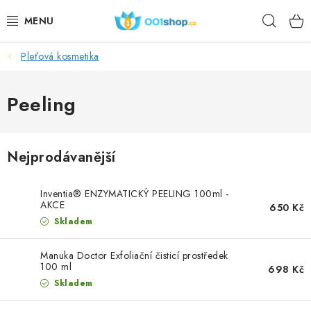
Přejít
Hleda
na
obsah
Pleťová kosmetika
DOPLŇKY STRAVY
KOSMETIKA
Peeling
SPORT
Nejprodávanější
POTRAVINY
Inventia® ENZYMATICKÝ PEELING 100ml -
TÉMATA
AKCE
650 Kč
Skladem
AKCE
Manuka Doctor Exfoliační čisticí prostředek
100 ml
698 Kč
DÁRKY
Skladem