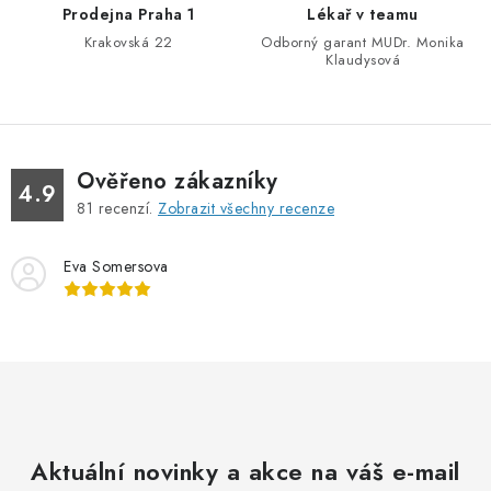
r
Prodejna Praha 1
Lékař v teamu
v
Krakovská 22
Odborný garant MUDr. Monika
k
Klaudysová
y
v
ý
p
Ověřeno zákazníky
4.9
i
81
recenzí.
Zobrazit všechny recenze
s
u
Eva Somersova
Aktuální novinky a akce na váš e-mail