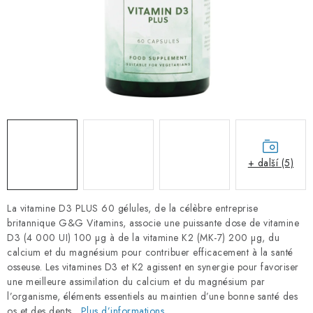
PORADNA
MARQUES
Jak nakupovat
Obchodní podmínky
Podmínky ochrany osobních údajů
Kontakty
Natural Health Store
Glossaire
Plan du site
Ma commande
+ další (5)
La vitamine D3 PLUS 60 gélules, de la célèbre entreprise
britannique G&G Vitamins, associe une puissante dose de vitamine
D3 (4 000 UI) 100 µg à de la vitamine K2 (MK-7) 200 µg, du
calcium et du magnésium pour contribuer efficacement à la santé
osseuse. Les vitamines D3 et K2 agissent en synergie pour favoriser
une meilleure assimilation du calcium et du magnésium par
l’organisme, éléments essentiels au maintien d’une bonne santé des
os et des dents.
Plus d’informations