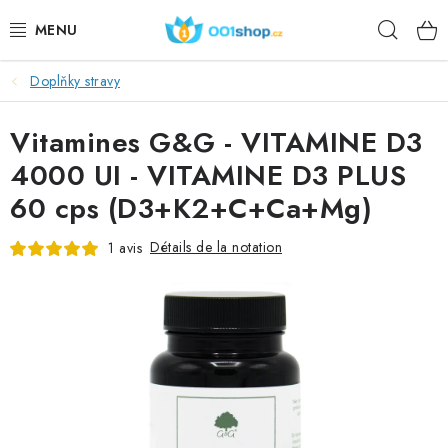
Aller
Rech
au
contenu
Doplňky stravy
DOPLŇKY STRAVY
Vitamines G&G - VITAMINE D3
PRODUITS DE BEAUTÉ
4000 UI - VITAMINE D3 PLUS
SPORT
60 cps (D3+K2+C+Ca+Mg)
DENRÉES ALIMENTAIRES
Détails de la notation
1 avis
SUJETS
ACTION
DÁRKY PRO ZDRAVÍ