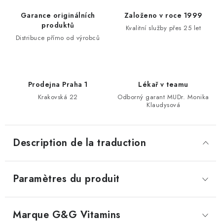
Garance originálních
Založeno v roce 1999
produktů
Kvalitní služby přes 25 let
Distribuce přímo od výrobců
Prodejna Praha 1
Lékař v teamu
Krakovská 22
Odborný garant MUDr. Monika
Klaudysová
Description de la traduction
Paramètres du produit
Marque
 G&G Vitamins