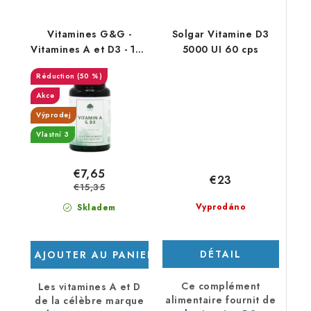
Vitamines G&G -
Solgar Vitamine D3
Vitamines A et D3 - 120
5000 UI 60 cps
capsules - DMS 3/26
(50 %)
Akce
Výprodej
Vlastní 3
€7,65
€23
€15,35
Vyprodáno
Skladem
DÉTAIL
AJOUTER AU PANIER
Ce complément
Les vitamines A et D
alimentaire fournit de
de la célèbre marque