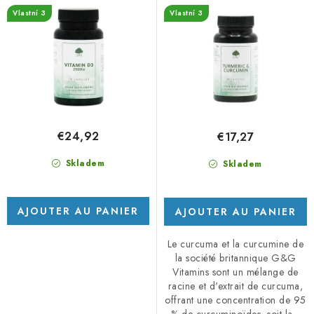
C) – 90 vegan kapslí
capsules
p
o
Vlastní 3
Vlastní 3
r
d
o
u
d
i
u
t
i
s
t
€24,92
€17,27
s
Skladem
Skladem
AJOUTER AU PANIER
AJOUTER AU PANIER
Le curcuma et la curcumine de
la société britannique G&G
Vitamins sont un mélange de
racine et d'extrait de curcuma,
offrant une concentration de 95