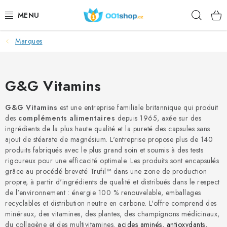
Aller
Rech
au
contenu
Marques
DOPLŇKY STRAVY
PRODUITS DE BEAUTÉ
G&G Vitamins
SPORT
G&G Vitamins
est une entreprise familiale britannique qui produit
des
compléments alimentaires
depuis 1965, axée sur des
DENRÉES ALIMENTAIRES
ingrédients de la plus haute qualité et la pureté des capsules sans
ajout de stéarate de magnésium. L'entreprise propose plus de 140
SUJETS
produits fabriqués avec le plus grand soin et soumis à des tests
rigoureux pour une efficacité optimale. Les produits sont encapsulés
grâce au procédé breveté Trufil™ dans une zone de production
ACTION
propre, à partir d'ingrédients de qualité et distribués dans le respect
de l'environnement : énergie 100 % renouvelable, emballages
DÁRKY PRO ZDRAVÍ
recyclables et distribution neutre en carbone. L'offre comprend des
minéraux, des vitamines, des plantes, des champignons médicinaux,
du collagène et des multivitamines.
acides aminés
,
antioxydants
,