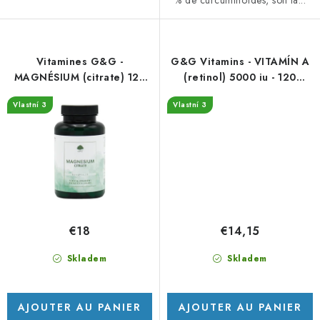
% de curcuminoïdes, soit la...
Vitamines G&G -
G&G Vitamins - VITAMÍN A
MAGNÉSIUM (citrate) 125
(retinol) 5000 iu - 120
mg - 90 capsules
kapslí
Vlastní 3
Vlastní 3
€18
€14,15
Skladem
Skladem
AJOUTER AU PANIER
AJOUTER AU PANIER