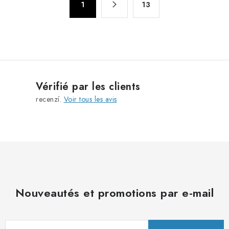
r
1
13
a
ô
g
l
i
n
e
a
d
t
e
i
s
Vérifié par les clients
o
l
recenzí.
Voir tous les avis
n
i
s
t
e
s
Nouveautés et promotions par e-mail