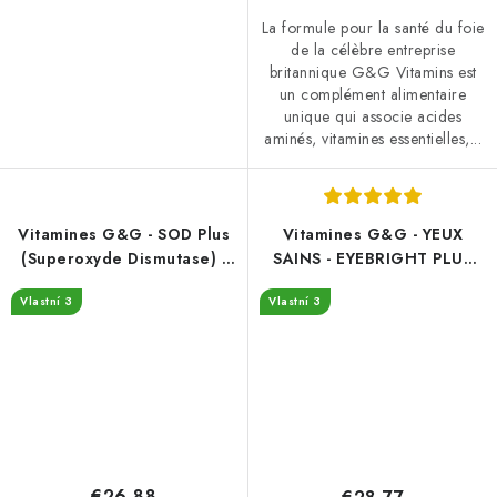
La formule pour la santé du foie
de la célèbre entreprise
britannique G&G Vitamins est
un complément alimentaire
unique qui associe acides
aminés, vitamines essentielles,...
Vitamines G&G - SOD Plus
Vitamines G&G - YEUX
(Superoxyde Dismutase) -
SAINS - EYEBRIGHT PLUS
60 capsules
60 comprimés
Vlastní 3
Vlastní 3
€26,88