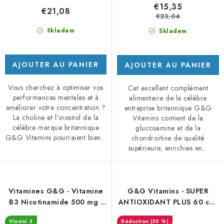
€15,35
€21,08
€23,04
Skladem
Skladem
AJOUTER AU PANIER
AJOUTER AU PANIER
Vous cherchez à optimiser vos
Cet excellent complément
performances mentales et à
alimentaire de la célèbre
améliorer votre concentration ?
entreprise britannique G&G
La choline et l'inositol de la
Vitamins contient de la
célèbre marque britannique
glucosamine et de la
G&G Vitamins pourraient bien...
chondroïtine de qualité
supérieure, enrichies en...
Vitamines G&G - Vitamine
G&G Vitamins - SUPER
B3 Nicotinamide 500 mg -
ANTIOXIDANT PLUS 60 cps
120 capsules
- DMS 12.4.26
Vlastní 3
(50 %)