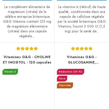
Le complément alimentaire de
La vitamine A (rétinol) de haute
magnésium (citrate) de la
qualité, conditionnée dans une
célèbre entreprise britannique
capsule de cellulose végétale
G&G Vitamins contient 125 mg
par la société britannique G&G
de magnésium élémentaire
Vitamins, fournit 5 000 UI (1,5
(citrate) dans une capsule
mg) pour la santé de...
végétale....
Vitamines G&G - CHOLINE
Vitamines G&G -
ET INOSITOL - 120 capsules
GLUCOSAMINE,
CHONDROITINE et vitamine
Vlastní 3
(33 %)
C - 120 capsules
Akce
Výprodej