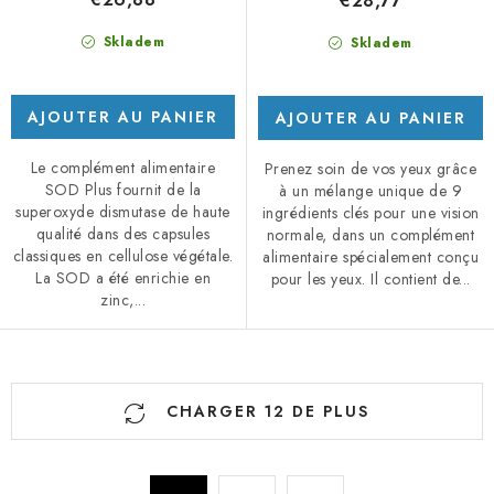
€28,77
Skladem
Skladem
AJOUTER AU PANIER
AJOUTER AU PANIER
Le complément alimentaire
Prenez soin de vos yeux grâce
SOD Plus fournit de la
à un mélange unique de 9
superoxyde dismutase de haute
ingrédients clés pour une vision
qualité dans des capsules
normale, dans un complément
classiques en cellulose végétale.
alimentaire spécialement conçu
La SOD a été enrichie en
pour les yeux. Il contient de...
zinc,...
C
CHARGER 12 DE PLUS
o
n
t
P