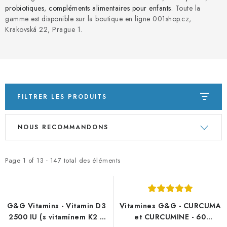
PORADNA
probiotiques
,
compléments alimentaires pour enfants
. Toute la
gamme est disponible sur la boutique en ligne 001shop.cz,
MARQUES
Krakovská 22, Prague 1.
Jak nakupovat
Obchodní podmínky
Podmínky ochrany osobních údajů
Kontakty
Natural Health Store
Glossaire
Plan du site
FILTRER LES PRODUITS
Ma commande
L
T
NOUS RECOMMANDONS
i
r
s
i
t
d
Page
1
of
13
-
147
total des éléments
e
e
d
s
e
p
G&G Vitamins - Vitamin D3
Vitamines G&G - CURCUMA
s
r
2500 IU (s vitamínem K2 a
et CURCUMINE - 60