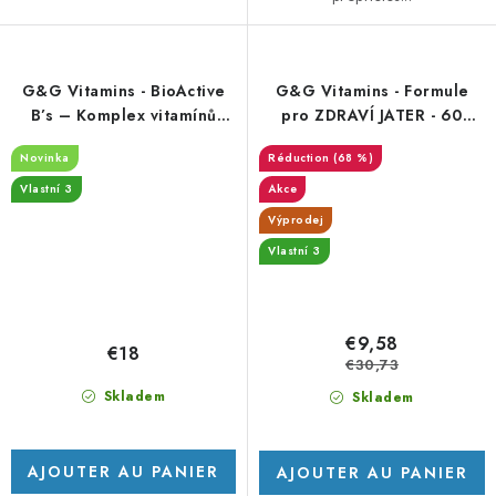
G&G Vitamins - BioActive
G&G Vitamins - Formule
B’s – Komplex vitamínů
pro ZDRAVÍ JATER - 60
skupiny B – 60 vegan
kapslí -DMS 17.2.2026
Novinka
(68 %)
kapslí
Vlastní 3
Akce
Výprodej
Vlastní 3
€9,58
€18
€30,73
Skladem
Skladem
AJOUTER AU PANIER
AJOUTER AU PANIER