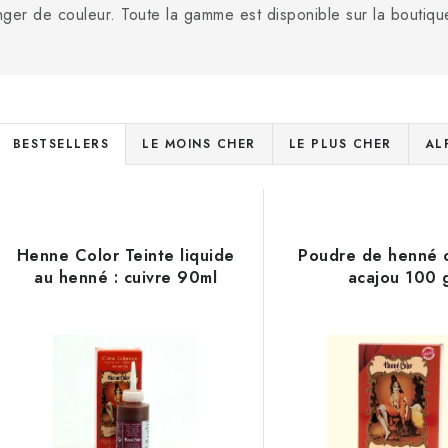
nger de couleur. Toute la gamme est disponible sur la boutiq
T
BESTSELLERS
LE MOINS CHER
LE PLUS CHER
AL
r
L
i
d
Henne Color Teinte liquide
Poudre de henné 
s
au henné : cuivre 90ml
acajou 100 
e
s
e
p
d
r
e
o