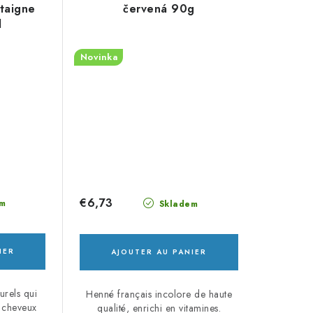
taigne
červená 90g
l
Novinka
€6,73
m
Skladem
IER
AJOUTER AU PANIER
urels qui
Henné français incolore de haute
s cheveux
qualité, enrichi en vitamines.