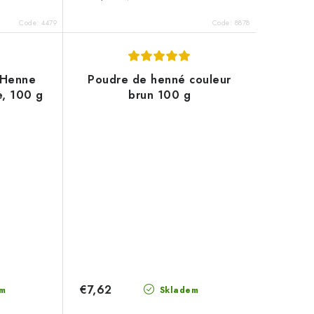
Code:
4479
Code:
8878
 Henne
Poudre de henné couleur
e, 100 g
brun 100 g
€7,62
m
Skladem