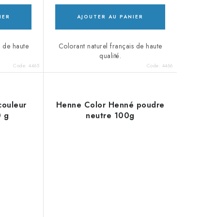
IER
AJOUTER AU PANIER
s de haute
Colorant naturel français de haute
qualité.
Code:
4465
Code:
4466
couleur
Henne Color Henné poudre
0 g
neutre 100g