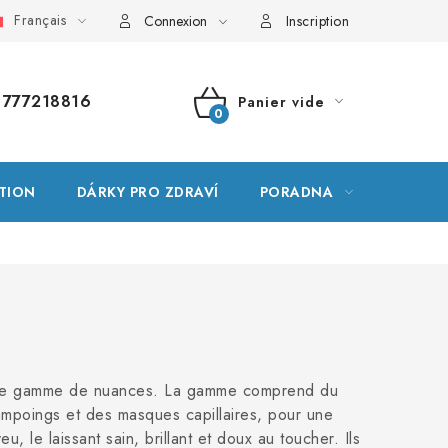
Français
ssaire
Plan du site
Ma commande
Connexion
Inscription
777218816
Panier vide
PANIER
D'ACHAT
TION
DÁRKY PRO ZDRAVÍ
PORADNA
MARQU
ge gamme de nuances. La gamme comprend du
ampoings et des masques capillaires, pour une
 le laissant sain, brillant et doux au toucher. Ils