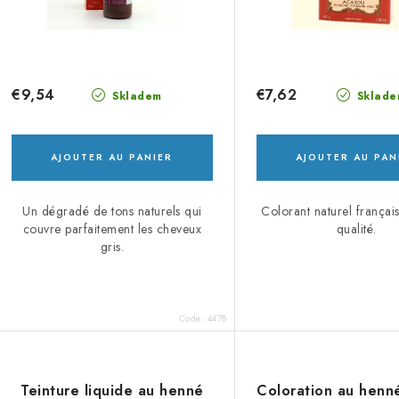
s
d
p
u
r
i
€9,54
€7,62
Skladem
Sklade
o
t
d
s
AJOUTER AU PANIER
AJOUTER AU PAN
u
Un dégradé de tons naturels qui
Colorant naturel françai
couvre parfaitement les cheveux
qualité.
gris.
s
Code:
4478
Teinture liquide au henné
Coloration au henné