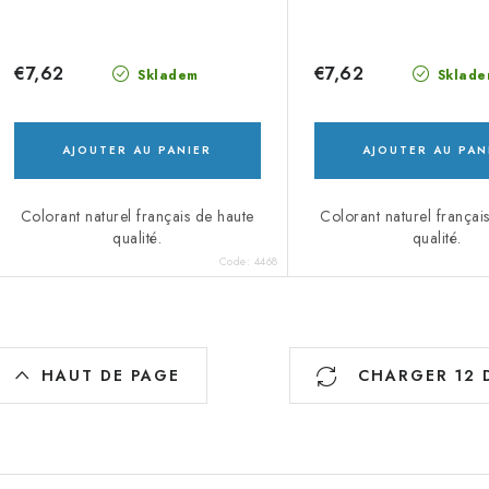
€7,62
€7,62
Skladem
Sklade
AJOUTER AU PANIER
AJOUTER AU PAN
Colorant naturel français de haute
Colorant naturel françai
qualité.
qualité.
Code:
4468
C
HAUT DE PAGE
CHARGER 12 
o
n