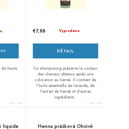
€7,88
Vyprodáno
m
DÉTAIL
IER
s de haute
Ce shampooing préserve la couleur
des cheveux obtenus après une
coloration au henné. Il contient de
l'huile essentielle de lavande, de
l'extrait de henné et d'autres
ingrédients...
Code:
4467
Code:
4492
 liquide
Henna prášková Ohnivě