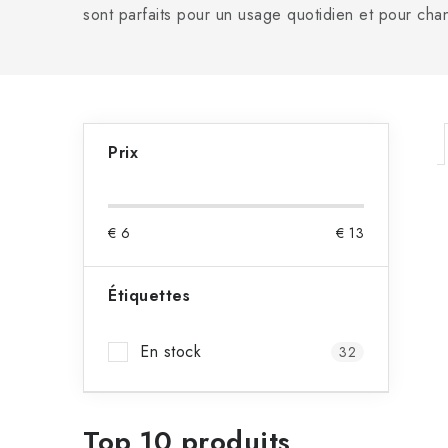
sont parfaits pour un usage quotidien et pour cha
E
Prix
n
c
i
€
6
€
13
a
d
Étiquettes
t
r
En stock
32
é
Top 10 produits