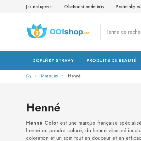
Aller
Jak nakupovat
Obchodní podmínky
Podmínky oc
au
contenu
DOPLŇKY STRAVY
PRODUITS DE BEAUTÉ
Accueil
Marques
Henné
Henné
Henné Color
est une marque française spécialis
henné en poudre coloré, du henné vitaminé incolo
coloration et un soin tout en douceur et en efficac