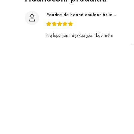
Poudre de henné couleur brun 100 g
Nejlepší jemná jakož jsem kdy měla