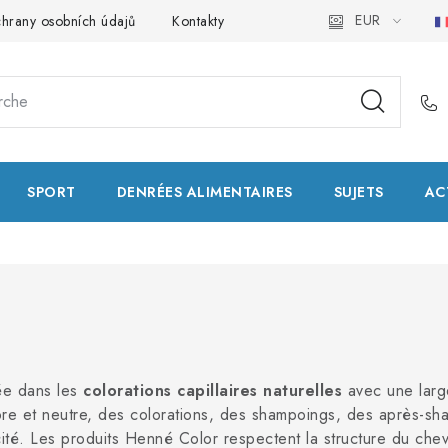
EUR
hrany osobních údajů
Kontakty
Natural Health Store
Glo
SPORT
DENRÉES ALIMENTAIRES
SUJETS
AC
ée dans les
colorations capillaires naturelles
avec une lar
re et neutre, des colorations, des shampoings, des après-sh
ité. Les produits Henné Color respectent la structure du cheveu,