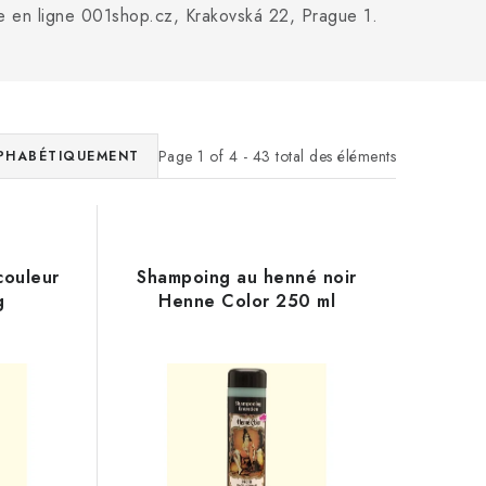
ue en ligne 001shop.cz, Krakovská 22, Prague 1.
Page
1
of
4
-
43
total des éléments
PHABÉTIQUEMENT
couleur
Shampoing au henné noir
g
Henne Color 250 ml