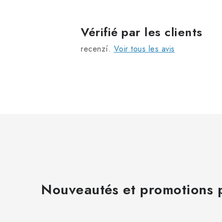
r
Vérifié par les clients
l
recenzí.
Voir tous les avis
l
i
t
Nouveautés et promotions p