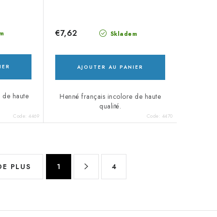
€7,62
m
Skladem
IER
AJOUTER AU PANIER
s de haute
Henné français incolore de haute
qualité.
Code:
4469
Code:
4470
P
DE PLUS
1
4
a
g
i
n