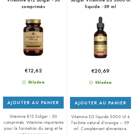
s
r
comprimés
liquide - 59 ml
p
o
r
d
o
u
d
i
u
t
i
s
t
€12,62
€20,69
s
Skladem
Skladem
AJOUTER AU PANIER
AJOUTER AU PANIER
Vitamine B12 Solgar - 50
Vitamine D3 liquide 5000 UI à
comprimés. Vitamine importante
l'arôme naturel d'orange – 59
pour la formation du sang et le
ml. Complément alimentaire.