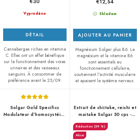
€30
€12,54
Vyprodáno
Skladem
DÉTAIL
AJOUTER AU PANIER
Canneberges riches en vitamine
Magnésium Solgar plus B6. Le
C. Elles ont un effet bénéfique
magnésium et la vitamine B6
sur le fonctionnement des voies
sont essentiels au
urinaires et des vaisseaux
fonctionnement cellulaire,
sanguins. À consommer de
soutiennent l'activité musculaire
préférence avant le 25/09.
et apaisent le système nerveux.
Solgar Gold Specifics
Extrait de shiitake, reishi et
Modulateur d'homocystéine
maitake Solgar 50 cps -
60 cps - DMS 12/25
DMS 11/25
(59 %)
Akce