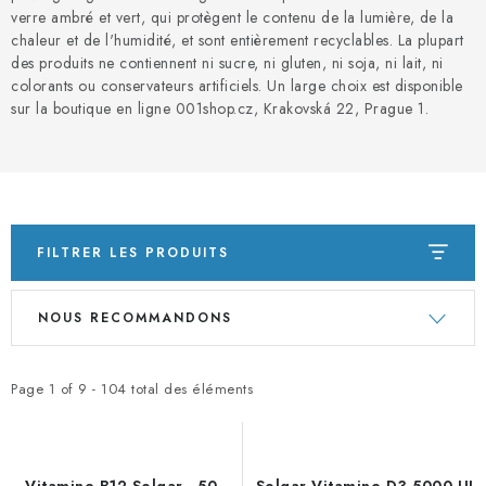
PORADNA
verre ambré et vert, qui protègent le contenu de la lumière, de la
chaleur et de l'humidité, et sont entièrement recyclables. La plupart
MARQUES
des produits ne contiennent ni sucre, ni gluten, ni soja, ni lait, ni
colorants ou conservateurs artificiels. Un large choix est disponible
sur la boutique en ligne 001shop.cz, Krakovská 22, Prague 1.
Jak nakupovat
Obchodní podmínky
Podmínky ochrany osobních údajů
Kontakty
Natural Health Store
Glossaire
Plan du site
Ma commande
FILTRER LES PRODUITS
L
T
NOUS RECOMMANDONS
i
r
s
i
t
d
Page
1
of
9
-
104
total des éléments
e
e
d
s
e
p
Vitamine B12 Solgar - 50
Solgar Vitamine D3 5000 UI