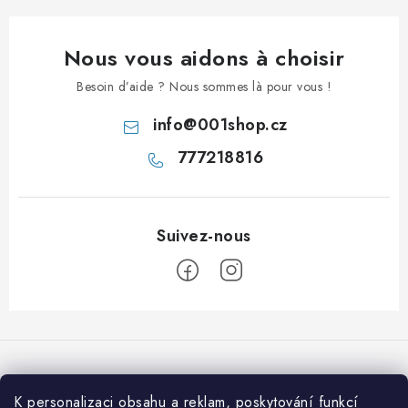
Nous vous aidons à choisir
Besoin d’aide ? Nous sommes là pour vous !
info
@
001shop.cz
777218816
P
i
e
d
K personalizaci obsahu a reklam, poskytování funkcí