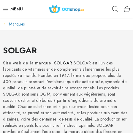
Aller
Rech
au
contenu
Marques
DOPLŇKY STRAVY
PRODUITS DE BEAUTÉ
SOLGAR
SPORT
Site web de la marque:
SOLGAR
SOLGAR est l'un des
fabricants de vitamines et de compléments alimentaires les plus
DENRÉES ALIMENTAIRES
réputés au monde. Fondée en 1947, la marque propose plus de
400 produits arborant l'emblématique étiquette dorée, symbole de
SUJETS
qualité, de pureté et de savoir-faire exceptionnels. Les produits
SOLGAR sont sans OGM, conviennent aux végétariens, sont
souvent casher et élaborés à partir d'ingrédients de première
ACTION
qualité. Chaque substance est rigoureusement testée pour son
efficacité, sa pureté et son authenticité, et les produits subissent des
DÁRKY PRO ZDRAVÍ
dizaines, voire des centaines, de tests de qualité. La production est
réalisée en petits lots pour une fraîcheur optimale. SOLGAR
privilégie également l'écologie : la marque utilise des flacons en