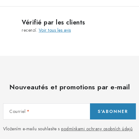
a
d
t
e
i
s
Vérifié par les clients
o
l
recenzí.
Voir tous les avis
n
i
s
t
e
s
Nouveautés et promotions par e-mail
Courriel
S'ABONNER
Vložením e-mailu souhlasíte s
podmínkami ochrany osobních údajů