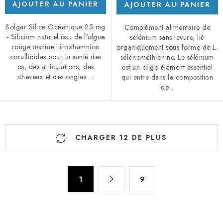
AJOUTER AU PANIER
AJOUTER AU PANIER
Solgar Silice Océanique 25 mg
Complément alimentaire de
- Silicium naturel issu de l'algue
sélénium sans levure, lié
rouge marine Lithothamnion
organiquement sous forme de L-
corallioides pour la santé des
sélénométhionine. Le sélénium
os, des articulations, des
est un oligo-élément essentiel
cheveux et des ongles....
qui entre dans la composition
de...
C
CHARGER 12 DE PLUS
o
n
t
P
r
1
9
a
ô
g
l
i
n
e