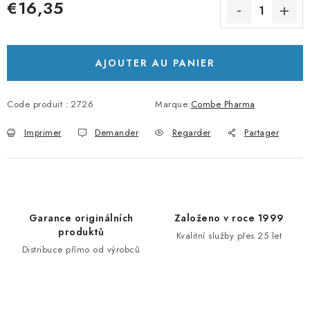
€16,35
Prix de la mesure:
AJOUTER AU PANIER
Code produit :
2726
Marque:
Combe Pharma
Imprimer
Demander
Regarder
Partager
Garance originálních
Založeno v roce 1999
produktů
Kvalitní služby přes 25 let
Distribuce přímo od výrobců