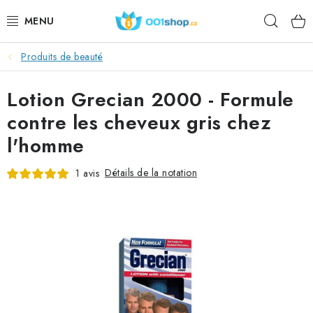
Aller
Rech
au
contenu
Produits de beauté
DOPLŇKY STRAVY
Lotion Grecian 2000 - Formule
PRODUITS DE BEAUTÉ
contre les cheveux gris chez
SPORT
l'homme
DENRÉES ALIMENTAIRES
Détails de la notation
1 avis
SUJETS
ACTION
DÁRKY PRO ZDRAVÍ