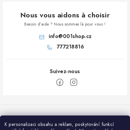
Nous vous aidons à choisir
Besoin d’aide ? Nous sommes là pour vous !
info
@
001shop.cz
777218816
P
i
e
d
K personalizaci obsahu a reklam, poskytování funkcí
Nous acceptons les paiements en ligne