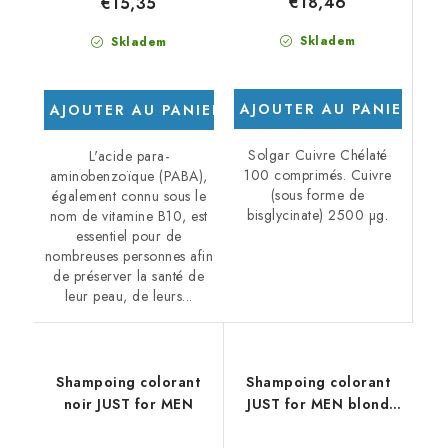
€18,46
€15,35
Skladem
Skladem
AJOUTER AU PANIER
AJOUTER AU PANIER
Solgar Cuivre Chélaté
L'acide para-
100 comprimés. Cuivre
aminobenzoïque (PABA),
(sous forme de
également connu sous le
bisglycinate) 2500 µg.
nom de vitamine B10, est
essentiel pour de
nombreuses personnes afin
de préserver la santé de
leur peau, de leurs...
Shampoing colorant
Shampoing colorant
noir JUST for MEN
JUST for MEN blond
moyen - blond sable