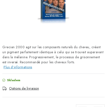
PORADNA
MARQUES
Jak nakupovat
Obchodní podmínky
Podmínky ochrany osobních údajů
Kontakty
Natural Health Store
Glossaire
Plan du site
Grecian 2000 agit sur les composants naturels du cheveu, créant
Ma commande
un pigment parfaitement identique à celui qui se trouvait auparavant
dans la mélanine. Progressivement, le processus de grisonnement
est inversé. Recommandé pour les cheveux forts.
Plus d’informations
Skladem
Options de livraison