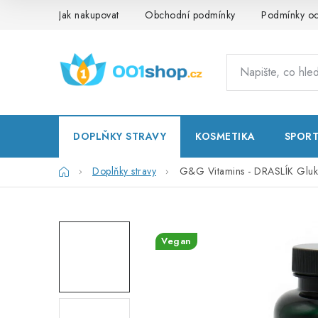
Přejít
Jak nakupovat
Obchodní podmínky
Podmínky oc
na
obsah
DOPLŇKY STRAVY
KOSMETIKA
SPOR
Domů
Doplňky stravy
G&G Vitamins - DRASLÍK Gluko
Vegan