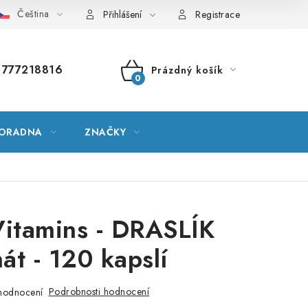
Čeština
vník pojmů
Mapa serveru
Moje objednávka
Přihlášení
Registrace
777218816
Prázdný košík
NÁKUPNÍ
KOŠÍK
ORADNA
ZNAČKY
itamins - DRASLÍK
át - 120 kapslí
Podrobnosti hodnocení
hodnocení