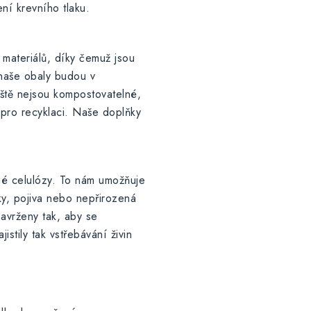
ní krevního tlaku.
 materiálů, díky čemuž jsou
 naše obaly budou v
eště nejsou kompostovatelné,
 pro recyklaci. Naše doplňky
nné celulózy. To nám umožňuje
y, pojiva nebo nepřirozená
navrženy tak, aby se
istily tak vstřebávání živin