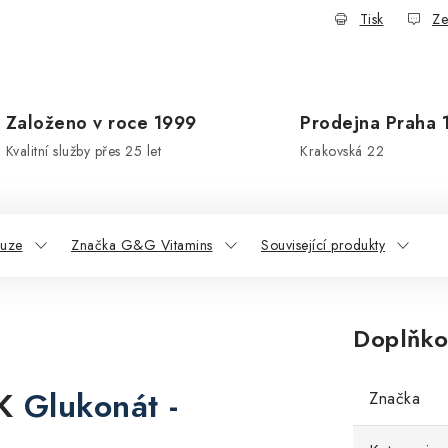
Tisk
Ze
Založeno v roce 1999
Prodejna Praha 
Kvalitní služby přes 25 let
Krakovská 22
kuze
Značka G&G Vitamins
Související produkty
Doplňko
K
Glukonát -
Značka