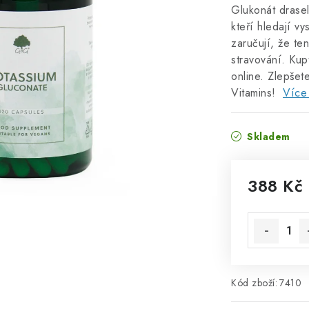
Glukonát drasel
kteří hledají v
zaručují, že te
stravování. Kup
online. Zlepše
Vitamins!
Více
Skladem
388 Kč
Měrná cena
Kód zboží:
7410