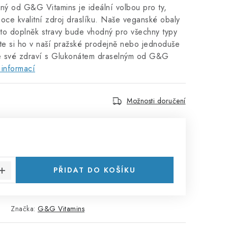
ný od G&G Vitamins je ideální volbou pro ty,
ysoce kvalitní zdroj draslíku. Naše veganské obaly
nto doplněk stravy bude vhodný pro všechny typy
te si ho v naší pražské prodejně nebo jednoduše
te své zdraví s Glukonátem draselným od G&G
 informací
Možnosti doručení
:
PŘIDAT DO KOŠÍKU
Značka:
G&G Vitamins