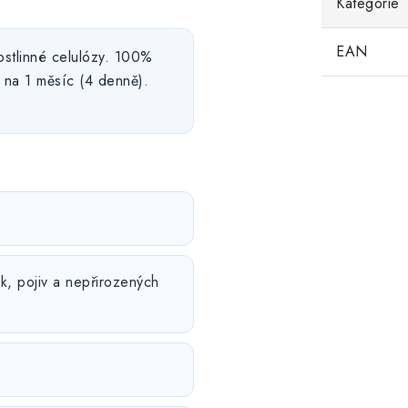
Kategorie
EAN
rostlinné celulózy. 100%
 na 1 měsíc (4 denně).
k, pojiv a nepřirozených