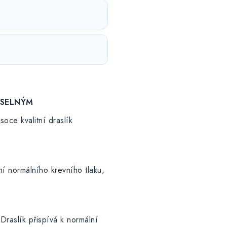
ASELNÝM
oce kvalitní draslík
ní normálního krevního tlaku,
Draslík přispívá k normální