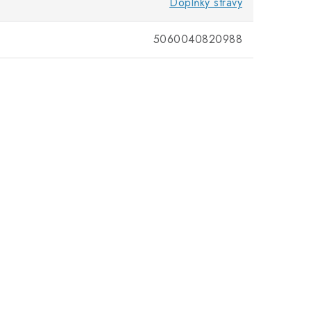
Doplňky stravy
5060040820988