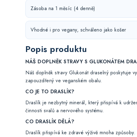
Zásoba na 1 měsíc (4 denně)
Vhodné i pro vegany, schváleno jako košer
Popis produktu
NÁŠ DOPLNĚK STRAVY S GLUKONÁTEM DR
Náš doplněk stravy Glukonát draselný poskytuje vys
zapouzdřený ve veganském obalu.
CO JE TO DRASLÍK?
Draslík je nezbytný minerál, který přispívá k udrže
činnosti svalů a nervového systému.
CO DRASLÍK DĚLÁ?
Draslík přispívá ke zdravé výživě mnoha způsoby. 