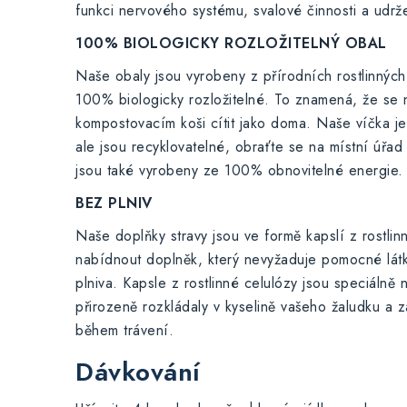
funkci nervového systému, svalové činnosti a udrže
100% BIOLOGICKY ROZLOŽITELNÝ OBAL
Naše obaly jsou vyrobeny z přírodních rostlinných
100% biologicky rozložitelné. To znamená, že se
kompostovacím koši cítit jako doma. Naše víčka j
ale jsou recyklovatelné, obraťte se na místní úřad
jsou také vyrobeny ze 100% obnovitelné energie.
BEZ PLNIV
Naše doplňky stravy jsou ve formě kapslí z rostli
nabídnout doplněk, který nevyžaduje pomocné látk
plniva. Kapsle z rostlinné celulózy jsou speciálně 
přirozeně rozkládaly v kyselině vašeho žaludku a zaj
během trávení.
Dávkování