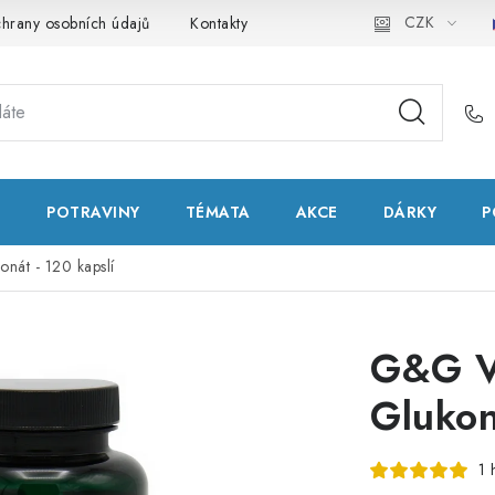
CZK
hrany osobních údajů
Kontakty
Natural Health Store
Slo
T
POTRAVINY
TÉMATA
AKCE
DÁRKY
P
nát - 120 kapslí
G&G V
Glukon
1 