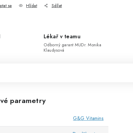
ptat se
Hlídat
Sdílet
1
Lékař v teamu
Odborný garant MUDr. Monika
Klaudysová
vé parametry
G&G Vitamins