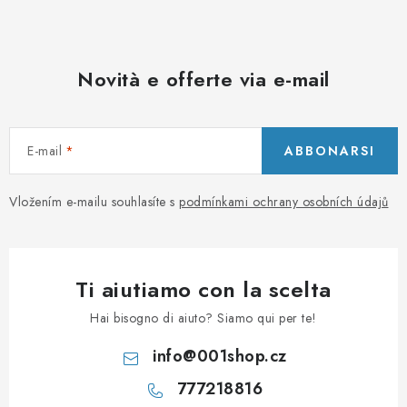
PORADNA
MARCHE
Novità e offerte via e-mail
Jak nakupovat
Obchodní podmínky
Podmínky ochrany osobních údajů
Kontakty
E-mail
ABBONARSI
Natural Health Store
Glossario
Mappa del sito
Il mio ordine
Vložením e-mailu souhlasíte s
podmínkami ochrany osobních údajů
Ti aiutiamo con la scelta
Hai bisogno di aiuto? Siamo qui per te!
info
@
001shop.cz
777218816