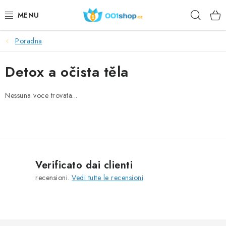
Vai
Ricer
al
contenuto
Poradna
DOPLŇKY STRAVY
Detox a očista těla
COSMETICI
Nessuna voce trovata...
SPORT
PRODOTTI ALIMENTARI
ARGOMENTI
Verificato dai clienti
AZIONE
recensioni.
Vedi tutte le recensioni
DÁRKY PRO ZDRAVÍ