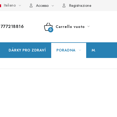
Italiano
ssario
Mappa del sito
Il mio ordine
Accesso
Registrazione
777218816
Carrello vuoto
CARRELLO
DELLA
DÁRKY PRO ZDRAVÍ
PORADNA
MARCHE
SPESA