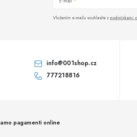
E-mail
Vložením e-mailu souhlasíte s
podmínkami o
info
@
001shop.cz
777218816
iamo pagamenti online