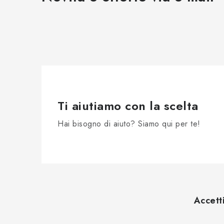
Ti aiutiamo con la scelta
Hai bisogno di aiuto? Siamo qui per te!
P
i
Accett
è