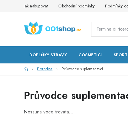
Vai
Jak nakupovat
Obchodní podmínky
Podmínky oc
al
contenuto
DOPLŇKY STRAVY
COSMETICI
SPORT
Casa
Poradna
Průvodce suplementací
Průvodce suplementa
Nessuna voce trovata...