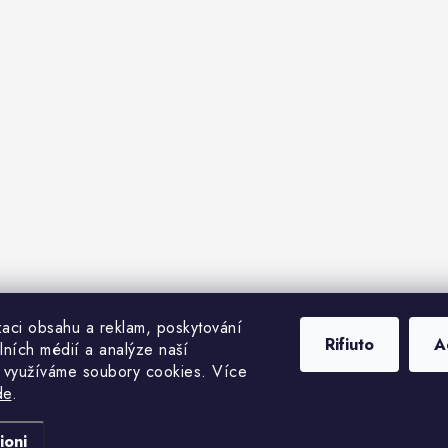
zaci obsahu a reklam, poskytování
Rifiuto
A
lních médií a analýze naší
i využíváme soubory cookies. Více
de
.
shop.cz - Vitamíny a kosmetika Praha 1
. Tutti i diritti riservati.
Modifica delle im
Creato da Shoptet
ioni