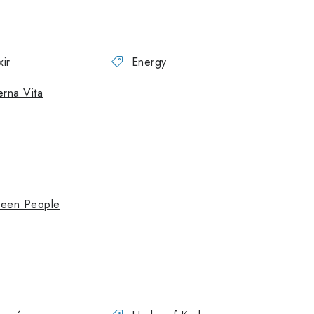
xir
Energy
erna Vita
een People