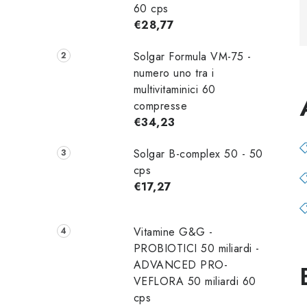
60 cps
a
€28,77
l
Solgar Formula VM-75 -
a
numero uno tra i
multivitaminici 60
t
compresse
e
€34,23
r
Solgar B-complex 50 - 50
cps
a
€17,27
l
e
Vitamine G&G -
PROBIOTICI 50 miliardi -
ADVANCED PRO-
VEFLORA 50 miliardi 60
cps