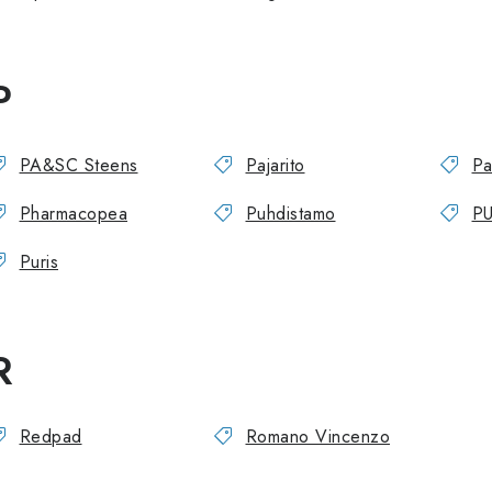
P
PA&SC Steens
Pajarito
Pa
Pharmacopea
Puhdistamo
PU
Puris
R
Redpad
Romano Vincenzo