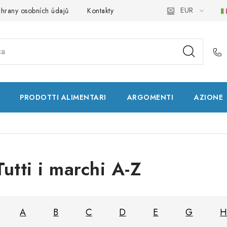
EUR
hrany osobních údajů
Kontakty
Natural Health Store
Glo
PRODOTTI ALIMENTARI
ARGOMENTI
AZIONE
Tutti i marchi A-Z
A
B
C
D
E
G