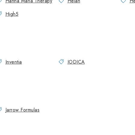
Hanna Maria Therapy
Helan
H
High5
Inventia
IODICA
J
Jarrow Formulas