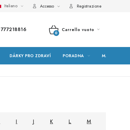
Italiano
ssario
Mappa del sito
Il mio ordine
Accesso
Registrazione
777218816
Carrello vuoto
CARRELLO
DELLA
DÁRKY PRO ZDRAVÍ
PORADNA
MARCHE
SPESA
H
I
J
K
L
M