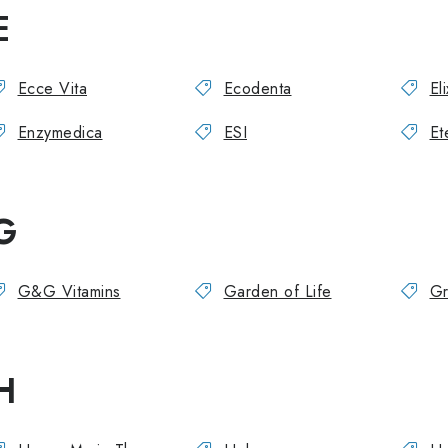
E
Ecce Vita
Ecodenta
Eli
Enzymedica
ESI
Et
G
G&G Vitamins
Garden of Life
Gr
H