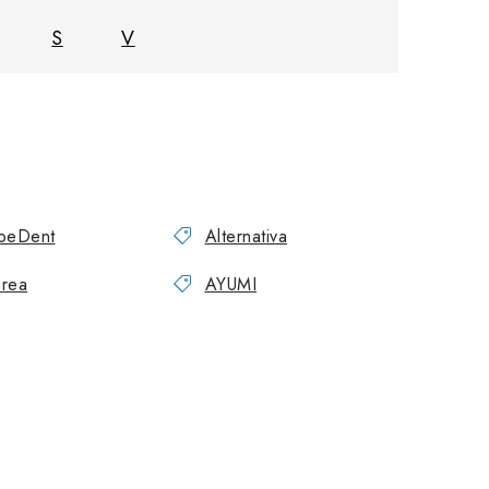
S
V
oeDent
Alternativa
rea
AYUMI