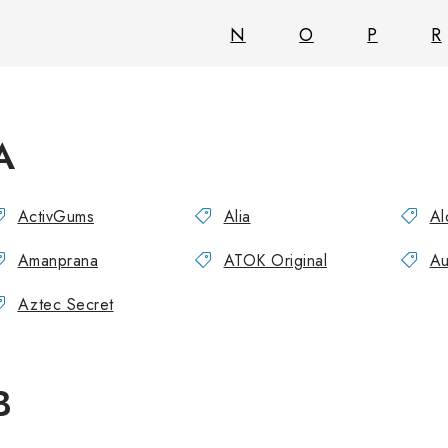
N
O
P
R
A
ActivGums
Alia
Al
Amanprana
ATOK Original
Au
Aztec Secret
B