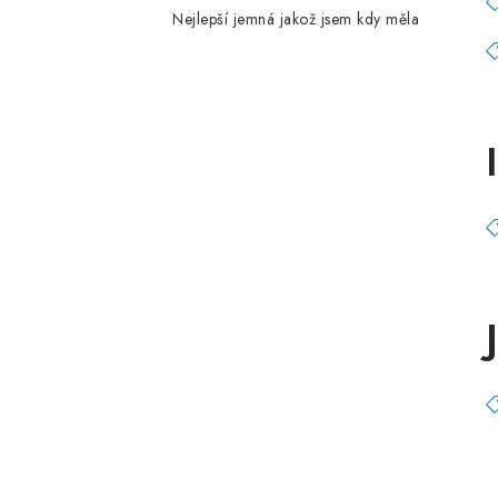
Nejlepší jemná jakož jsem kdy měla
I