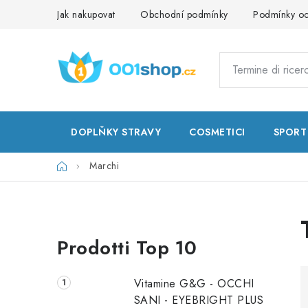
Vai
Jak nakupovat
Obchodní podmínky
Podmínky oc
al
contenuto
DOPLŇKY STRAVY
COSMETICI
SPORT
Casa
Marchi
B
Prodotti Top 10
a
r
Vitamine G&G - OCCHI
r
SANI - EYEBRIGHT PLUS