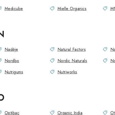
Medicube
Mielle Organics
M
N
Naděje
Natural Factors
Na
Nordbo
Nordic Naturals
No
Nutrigums
Nutriworks
O
Optibac
Organic India
Ot