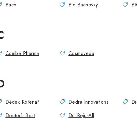
Bach
Bio Bachovky
BI
C
Combe Pharma
Cosmoveda
D
Dědek Kořenář
Dedra Innovations
Di
Doctor’s Best
Dr. Reju-All