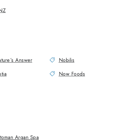
NZ
ture´s Answer
Nobilis
tia
Now Foods
toman Argan Spa