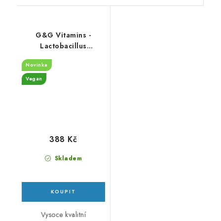
G&G Vitamins -
Lactobacillus
Acidophilus – 8 Billion
Novinka
– 60 vegan kapslí
Vegan
388 Kč
Skladem
Vysoce kvalitní