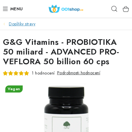
Přejít
Hleda
na
obsah
Doplňky stravy
DOPLŇKY STRAVY
G&G Vitamins - PROBIOTIKA
KOSMETIKA
50 miliard - ADVANCED PRO-
SPORT
VEFLORA 50 billion 60 cps
POTRAVINY
Podrobnosti hodnocení
1 hodnocení
TÉMATA
Vegan
AKCE
DÁRKY