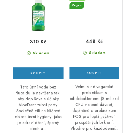
Vegan
448 Kč
310 Kč
Skladem
Skladem
Velmi silné veganské
Tato ústní voda bez
probiotikum s
fluoridu je navržena tak,
bifidobakteriemi (8 miliard
aby doplňovala účinky
CFU v denní dávce),
AloeDent zubní pasty.
doplněné o prebiotikum
Společně cílí na klíčové
FOS pro lepší „výživu“
oblasti ústní hygieny, jako
prospěšných bakterií.
je zdraví dásní, špatný
Vhodné pro každodenní...
dech a...