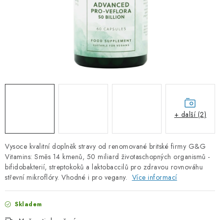
PORADNA
ZNAČKY
Jak nakupovat
Obchodní podmínky
Podmínky ochrany osobních údajů
Kontakty
Natural Health Store
Slovník pojmů
Mapa serveru
Moje objednávka
+ další (2)
Vysoce kvalitní doplněk stravy od renomované britské firmy G&G
Vitamins: Směs 14 kmenů, 50 miliard životaschopných organismů -
bifidobakterií, streptokoků a laktobaccilů pro zdravou rovnováhu
střevní mikroflóry. Vhodné i pro vegany.
Více informací
Skladem