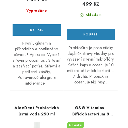
499 Kč
Vyprodáno
Skladem
První L-glutamin
ProbioXtra je probiotický
přírodního a rostlinného
doplněk stravy vhodný pro
původu! Aplikace: Vysoká
vyvážení střevní mikroflóry.
střevní propustnost, Střevní
Každá kapsle obsahuje 10
a zažívací potíže, Střevní a
miliard aktivních bakterií –
periferní záněty,
7 druhů. ProbioXtra
Potravinové alergie a
obsahuje též řasy...
intolerance....
AloeDent Probiotická
G&G Vitamins -
ústní voda 250 ml
Bifidobacterium 8
Billion – 60 vegan
Novinka
kapslí