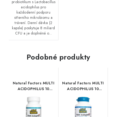
probiotikum s Lactobacillus
acidophilus pro
každodenní podporu
střevního mikrobiomu a
trávení. Denní dávka (2
kapsle) poskytuje 8 miliard
CFU a je doplněná o...
Podobné produkty
Natural Factors MULTI
Natural Factors MULTI
ACIDOPHILUS 10
ACIDOPHILUS 10
miliard aktivních buněk
miliard aktivních buněk
30cps
90cps