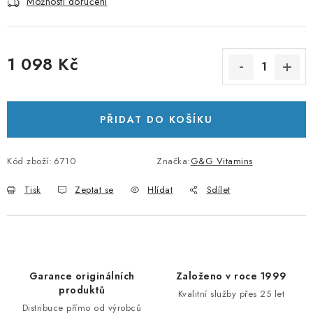
Možnosti doručení
1 098 Kč
Měrná cena:
PŘIDAT DO KOŠÍKU
Kód zboží:
6710
Značka:
G&G Vitamins
Tisk
Zeptat se
Hlídat
Sdílet
Garance originálních
Založeno v roce 1999
produktů
Kvalitní služby přes 25 let
Distribuce přímo od výrobců