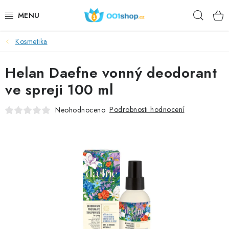
Přejít
Hleda
na
obsah
Kosmetika
DOPLŇKY STRAVY
Helan Daefne vonný deodorant
KOSMETIKA
ve spreji 100 ml
SPORT
Podrobnosti hodnocení
Neohodnoceno
POTRAVINY
TÉMATA
AKCE
DÁRKY