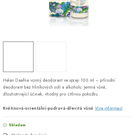
PORADNA
ZNAČKY
Jak nakupovat
Obchodní podmínky
Podmínky ochrany osobních údajů
Kontakty
Natural Health Store
Slovník pojmů
Mapa serveru
Moje objednávka
Helan Daefne vonný deodorant ve spreji 100 ml – přírodní
deodorant bez hliníkových solí a alkoholu. Jemná vůně,
dlouhotrvající účinek, vhodný pro citlivou pokožku.
Květinová-orientální-pudrová-dřevitá vůně
Více informací
Skladem