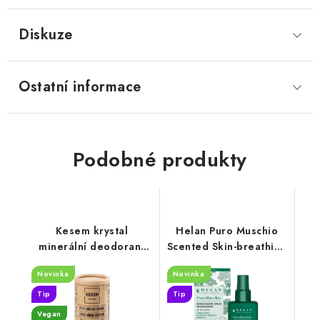
Diskuze
Ostatní informace
Podobné produkty
Kesem krystal
Helan Puro Muschio
minerální deodorant
Scented Skin-breathing
115g
Spray Deodorant 100
Novinka
Novinka
ml
Tip
Tip
Vegan