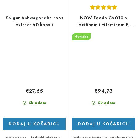
Solgar Ashwagandha root
NOW Foods CoQ10 s
extract 60 kapslí
lecitinom i vitaminom E,
600 mg - 60 kapsula
Novinka
€27,65
€94,73
Skladem
Skladem
DODAJ U KOŠARICU
DODAJ U KOŠARICU
Ašvaganda - indijski ginseng -