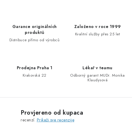
l
i
n
e
a
l
c
i
Garance originálních
Založeno v roce 1999
i
s
produktů
Kvalitní služby přes 25 let
j
t
Distribuce přímo od výrobců
a
a
n
j
Prodejna Praha 1
Lékař v teamu
a
Krakovská 22
Odborný garant MUDr. Monika
Klaudysová
Provjereno od kupaca
recenzí.
Prikaži sve recenzije