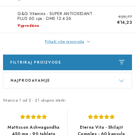
G&G Vitamins - SUPER ANTIOXIDANT
€28,77
PLUS 60 cps - DMS 12.4.26
€14,23
Vyprodáno
Prikaži više proizvoda
FILTRIRAJ PROIZVODE
P
S
NAJPRODAVANIJE
o
o
p
r
i
t
Stranica
1
od
2
-
21
ukupno stavki
s
i
p
r
r
a
Mattisson Ashwagandha
Eterna Vita - Shilajit
450 mg - 90 tableta
Complex - 60 kapsula