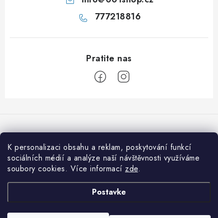
777218816
P
o
d
n
K personalizaci obsahu a reklam, poskytování funkcí
Prihvaćamo online plaćanja
o
sociálních médií a analýze naší návštěvnosti využíváme
soubory cookies. Více informací
zde
.
ž
j
Informace pro vás
Postavke
e
Jak nakupovat