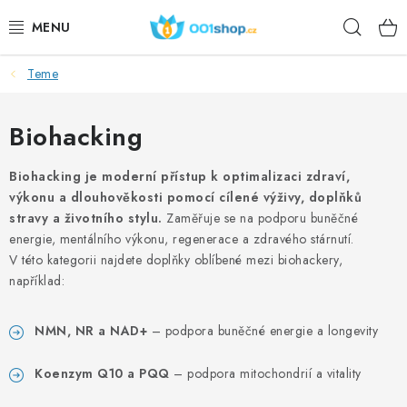
Preskoči
Pretr
na
sadržaj
Teme
DOPLŇKY STRAVY
KOZMETIKA
Biohacking
SPORT
Biohacking je moderní přístup k optimalizaci zdraví,
výkonu a dlouhověkosti pomocí cílené výživy, doplňků
stravy a životního stylu.
Zaměřuje se na podporu buněčné
PREHRAMBENI PROIZVODI
energie, mentálního výkonu, regenerace a zdravého stárnutí.
V této kategorii najdete doplňky oblíbené mezi biohackery,
TEME
například:
AKCIJSKI
NMN, NR a NAD+
– podpora buněčné energie a longevity
DÁRKY PRO ZDRAVÍ
Koenzym Q10 a PQQ
– podpora mitochondrií a vitality