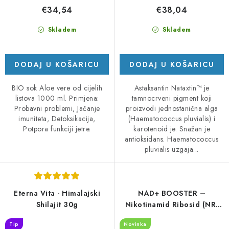
€34,54
€38,04
Skladem
Skladem
DODAJ U KOŠARICU
DODAJ U KOŠARICU
BIO sok Aloe vere od cijelih
Astaksantin Nataxtin™ je
listova 1000 ml. Primjena:
tamnocrveni pigment koji
Probavni problemi, Jačanje
proizvodi jednostanična alga
imuniteta, Detoksikacija,
(Haematococcus pluvialis) i
Potpora funkciji jetre.
karotenoid je. Snažan je
antioksidans. Haematococcus
pluvialis uzgaja...
Eterna Vita - Himalajski
NAD+ BOOSTER –
Shilajit 30g
Nikotinamid Ribosid (NR)
Komplex, 90 kapslí
Tip
Novinka