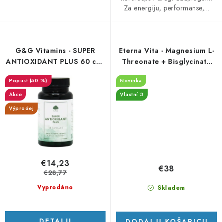
Za energiju, performanse,...
G&G Vitamins - SUPER
Eterna Vita - Magnesium L-
ANTIOXIDANT PLUS 60 cps
Threonate + Bisglycinate
- DMS 12.4.26
Complex 266 mg – 120
(50 %)
Novinka
kapslí
Akce
Vlastní 3
Výprodej
€14,23
€38
€28,77
Vyprodáno
Skladem
DETALJI
DODAJ U KOŠARICU