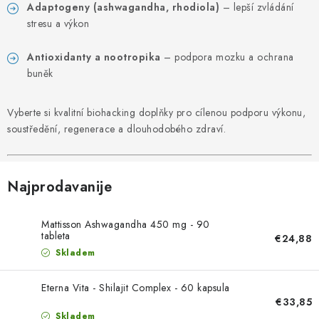
PORADNA
Adaptogeny (ashwagandha, rhodiola)
– lepší zvládání
stresu a výkon
MARKE
Antioxidanty a nootropika
– podpora mozku a ochrana
buněk
Jak nakupovat
Obchodní podmínky
Podmínky ochrany osobních údajů
Kontakty
Vyberte si kvalitní biohacking doplňky pro cílenou podporu výkonu,
Natural Health Store
Rječnik pojmova
Mapa stranice
soustředění, regenerace a dlouhodobého zdraví.
Moja narudžba
Najprodavanije
Mattisson Ashwagandha 450 mg - 90
tableta
€24,88
Skladem
Eterna Vita - Shilajit Complex - 60 kapsula
€33,85
Skladem