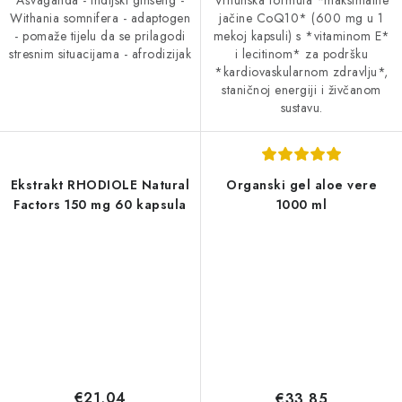
Vrhunska formula *maksimalne
Withania somnifera - adaptogen
jačine CoQ10* (600 mg u 1
- pomaže tijelu da se prilagodi
mekoj kapsuli) s *vitaminom E*
stresnim situacijama - afrodizijak
i lecitinom* za podršku
*kardiovaskularnom zdravlju*,
staničnoj energiji i živčanom
sustavu.
Ekstrakt RHODIOLE Natural
Organski gel aloe vere
Factors 150 mg 60 kapsula
1000 ml
€21,04
€33,85