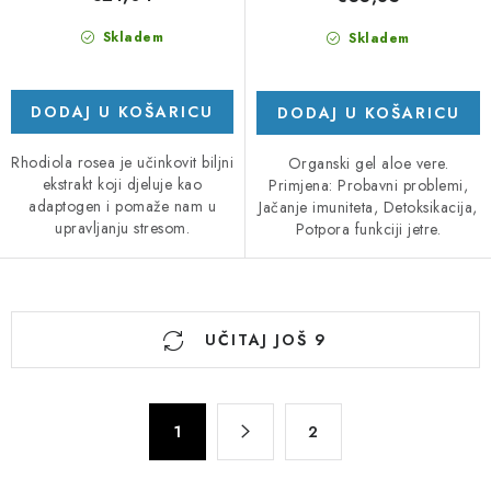
Skladem
Skladem
DODAJ U KOŠARICU
DODAJ U KOŠARICU
Rhodiola rosea je učinkovit biljni
Organski gel aloe vere.
ekstrakt koji djeluje kao
Primjena: Probavni problemi,
adaptogen i pomaže nam u
Jačanje imuniteta, Detoksikacija,
upravljanju stresom.
Potpora funkciji jetre.
K
UČITAJ JOŠ 9
o
n
t
P
r
1
2
a
o
g