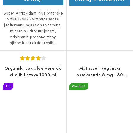
Super Antioxidant Plus britanske
tvrtke G&G vVitamins sadrži
jedinstvenu mješavinu vitamina,
minerala i fitonutrijenata,
odabranih posebno zbog
njihovih antioksidativnih...
Organski sok aloe vere od
Mattisson veganski
cijelih listova 1000 ml
astaksantin 8 mg - 60
kapsula
Tip
Vlastní 3