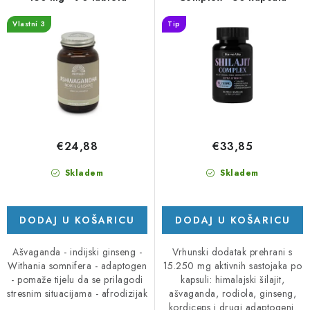
o
n
i
j
Vlastní 3
Tip
z
e
v
p
o
r
d
o
a
i
z
€24,88
€33,85
v
o
Skladem
Skladem
d
a
DODAJ U KOŠARICU
DODAJ U KOŠARICU
Ašvaganda - indijski ginseng -
Vrhunski dodatak prehrani s
Withania somnifera - adaptogen
15.250 mg aktivnih sastojaka po
- pomaže tijelu da se prilagodi
kapsuli: himalajski šilajit,
stresnim situacijama - afrodizijak
ašvaganda, rodiola, ginseng,
kordiceps i drugi adaptogeni.