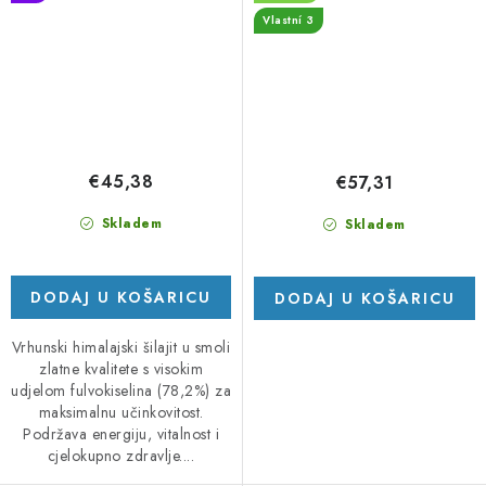
Vlastní 3
€45,38
€57,31
Skladem
Skladem
DODAJ U KOŠARICU
DODAJ U KOŠARICU
Vrhunski himalajski šilajit u smoli
zlatne kvalitete s visokim
udjelom fulvokiselina (78,2%) za
maksimalnu učinkovitost.
Podržava energiju, vitalnost i
cjelokupno zdravlje....