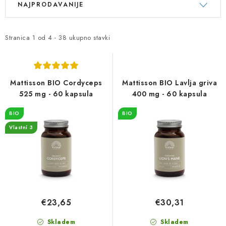
NAJPRODAVANIJE
o
o
p
r
i
t
Stranica
1
od
4
-
38
ukupno stavki
s
i
p
r
r
a
Mattisson BIO Cordyceps
Mattisson BIO Lavlja griva
o
n
525 mg - 60 kapsula
400 mg - 60 kapsula
i
j
BIO
BIO
z
e
Vlastní 3
v
p
o
r
d
o
a
i
z
€23,65
€30,31
v
o
Skladem
Skladem