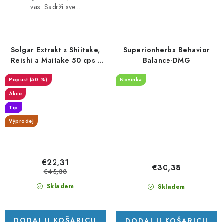
vas. Sadrži sve...
Solgar Extrakt z Shiitake,
Superionherbs Behavior
Reishi a Maitake 50 cps -
Balance-DMG
DMS 1/26
(50 %)
Novinka
Akce
Tip
Výprodej
€22,31
€30,38
€45,38
Skladem
Skladem
DODAJ U KOŠARICU
DODAJ U KOŠARICU