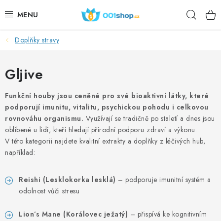
Preskoči
Pretr
na
sadržaj
Doplňky stravy
DOPLŇKY STRAVY
KOZMETIKA
Gljive
SPORT
Funkční houby jsou ceněné pro své bioaktivní látky, které
podporují imunitu, vitalitu, psychickou pohodu i celkovou
rovnováhu organismu.
Využívají se tradičně po staletí a dnes jsou
PREHRAMBENI PROIZVODI
oblíbené u lidí, kteří hledají přírodní podporu zdraví a výkonu.
V této kategorii najdete kvalitní extrakty a doplňky z léčivých hub,
TEME
například:
AKCIJSKI
Reishi (Lesklokorka lesklá)
– podporuje imunitní systém a
odolnost vůči stresu
DÁRKY PRO ZDRAVÍ
Lion’s Mane (Korálovec ježatý)
– přispívá ke kognitivním