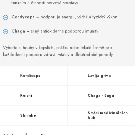
PORADNA
funkcím a činnosti nervové soustavy
MARKE
Cordyceps
– podporuje energii, výdrž a fyzický výkon
Chaga
– silný antioxidant s podporou imunity
Jak nakupovat
Obchodní podmínky
Podmínky ochrany osobních údajů
Kontakty
Vyberte si houby v kapslích, prášku nebo tekuté formě pro
Natural Health Store
Rječnik pojmova
Mapa stranice
každodenní podporu zdraví, vitality a dlouhodobé pohody.
Moja narudžba
Kordiceps
Lavlja griva
Reishi
Chaga - čaga
Směsi medicinálních
Shiitake
hub