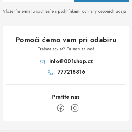
Vložením e-mailu souhlasíte s
podmínkami ochrany osobních údajů
Pomoći ćemo vam pri odabiru
Trebate savjet? Tu smo za vas!
info
@
001shop.cz
777218816
P