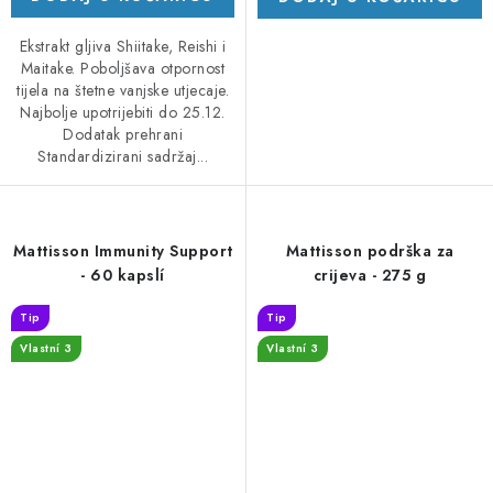
Ekstrakt gljiva Shiitake, Reishi i
Maitake. Poboljšava otpornost
tijela na štetne vanjske utjecaje.
Najbolje upotrijebiti do 25.12.
Dodatak prehrani
Standardizirani sadržaj...
Mattisson Immunity Support
Mattisson podrška za
- 60 kapslí
crijeva - 275 g
Tip
Tip
Vlastní 3
Vlastní 3