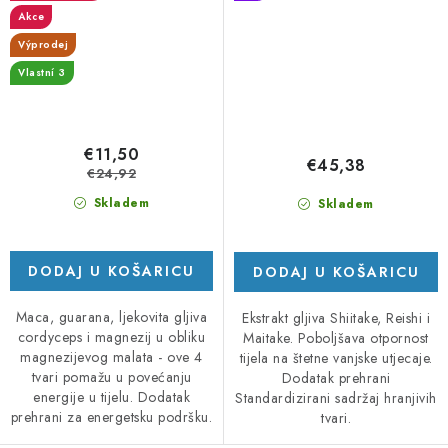
Akce
Výprodej
Vlastní 3
€11,50
€45,38
€24,92
Skladem
Skladem
DODAJ U KOŠARICU
DODAJ U KOŠARICU
Maca, guarana, ljekovita gljiva
Ekstrakt gljiva Shiitake, Reishi i
cordyceps i magnezij u obliku
Maitake. Poboljšava otpornost
magnezijevog malata - ove 4
tijela na štetne vanjske utjecaje.
tvari pomažu u povećanju
Dodatak prehrani
energije u tijelu. Dodatak
Standardizirani sadržaj hranjivih
prehrani za energetsku podršku.
tvari.