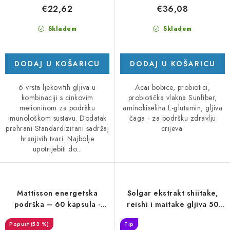
€22,62
€36,08
Skladem
Skladem
DODAJ U KOŠARICU
DODAJ U KOŠARICU
6 vrsta ljekovitih gljiva u
Acai bobice, probiotici,
kombinaciji s cinkovim
probiotička vlakna Sunfiber,
metioninom za podršku
aminokiselina L-glutamin, gljiva
imunološkom sustavu. Dodatak
čaga - za podršku zdravlju
prehrani Standardizirani sadržaj
crijeva.
hranjivih tvari. Najbolje
upotrijebiti do...
Mattisson energetska
Solgar ekstrakt shiitake,
podrška – 60 kapsula -
reishi i maitake gljiva 50
DMS 1/26
kapsula
(53 %)
Tip