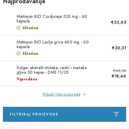
Najprodavanije
Mattisson BIO Cordyceps 525 mg - 60
kapsula
€23,65
Skladem
Mattisson BIO Lavlja griva 400 mg - 60
kapsula
€30,31
Skladem
Solgar ekstrakt shiitake, reishi i maitake
€45,38
gljiva 50 kapsa - DMS 11/25
€18,46
Vyprodáno
Prikaži više proizvoda
FILTRIRAJ PROIZVODE
P
S