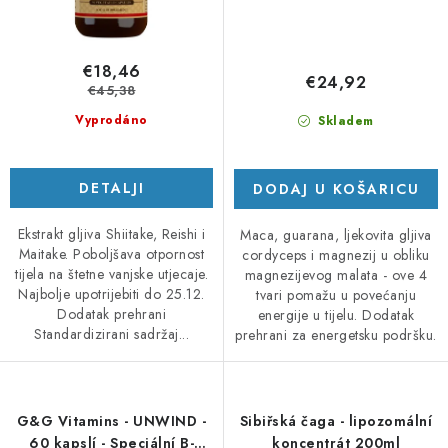
€18,46
€24,92
€45,38
Vyprodáno
Skladem
DETALJI
DODAJ U KOŠARICU
Ekstrakt gljiva Shiitake, Reishi i
Maca, guarana, ljekovita gljiva
Maitake. Poboljšava otpornost
cordyceps i magnezij u obliku
tijela na štetne vanjske utjecaje.
magnezijevog malata - ove 4
Najbolje upotrijebiti do 25.12.
tvari pomažu u povećanju
Dodatak prehrani
energije u tijelu. Dodatak
Standardizirani sadržaj...
prehrani za energetsku podršku.
G&G Vitamins - UNWIND -
Sibiřská čaga - lipozomální
60 kapslí - Speciální B-
koncentrát 200ml