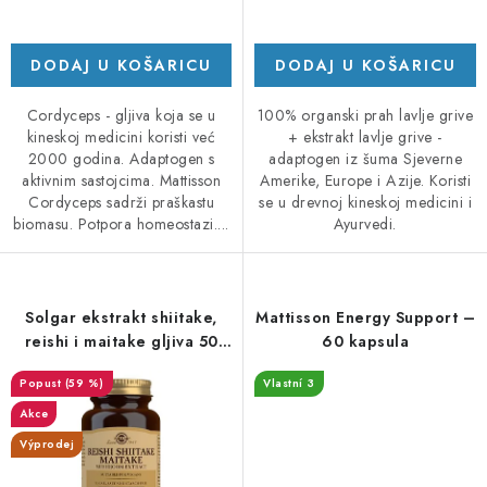
d
a
DODAJ U KOŠARICU
DODAJ U KOŠARICU
Cordyceps - gljiva koja se u
100% organski prah lavlje grive
kineskoj medicini koristi već
+ ekstrakt lavlje grive -
2000 godina. Adaptogen s
adaptogen iz šuma Sjeverne
aktivnim sastojcima. Mattisson
Amerike, Europe i Azije. Koristi
Cordyceps sadrži praškastu
se u drevnoj kineskoj medicini i
biomasu. Potpora homeostazi....
Ayurvedi.
Solgar ekstrakt shiitake,
Mattisson Energy Support –
reishi i maitake gljiva 50
60 kapsula
kapsa - DMS 11/25
(59 %)
Vlastní 3
Akce
Výprodej