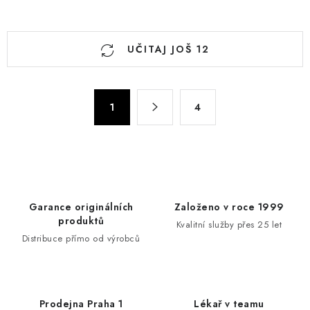
K
UČITAJ JOŠ 12
o
n
t
P
r
1
4
a
o
g
l
i
n
e
a
l
c
i
Garance originálních
Založeno v roce 1999
i
s
produktů
Kvalitní služby přes 25 let
j
t
Distribuce přímo od výrobců
a
a
n
j
Prodejna Praha 1
Lékař v teamu
a