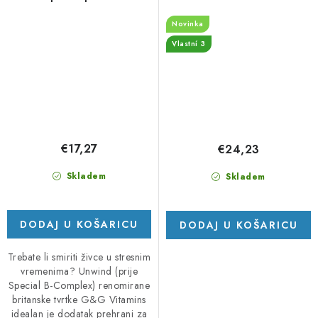
komplex
Novinka
Vlastní 3
€17,27
€24,23
Skladem
Skladem
DODAJ U KOŠARICU
DODAJ U KOŠARICU
Trebate li smiriti živce u stresnim
vremenima? Unwind (prije
Special B-Complex) renomirane
britanske tvrtke G&G Vitamins
idealan je dodatak prehrani za