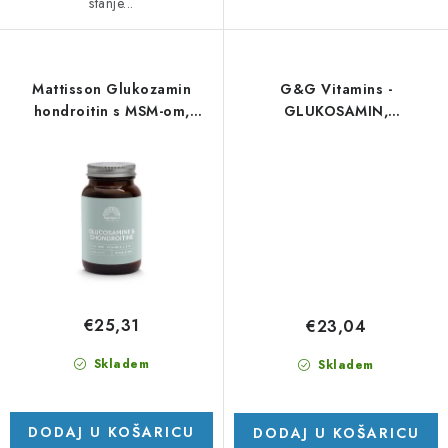
stanje...
Mattisson Glukozamin
G&G Vitamins -
hondroitin s MSM-om,
GLUKOSAMIN,
vitaminom C i D3 - 60
CHONDROITIN a vitamin C -
tableta
120 kapslí
€25,31
€23,04
Skladem
Skladem
DODAJ U KOŠARICU
DODAJ U KOŠARICU