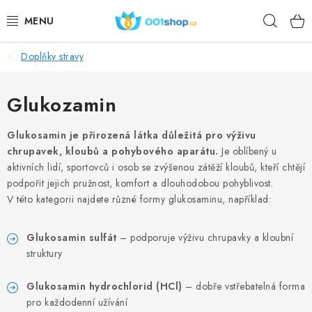
Preskoči
Pretr
na
sadržaj
Doplňky stravy
DOPLŇKY STRAVY
KOZMETIKA
Glukozamin
SPORT
Glukosamin je přirozená látka důležitá pro výživu
chrupavek, kloubů a pohybového aparátu.
Je oblíbený u
aktivních lidí, sportovců i osob se zvýšenou zátěží kloubů, kteří chtějí
PREHRAMBENI PROIZVODI
podpořit jejich pružnost, komfort a dlouhodobou pohyblivost.
V této kategorii najdete různé formy glukosaminu, například:
TEME
Glukosamin sulfát
– podporuje výživu chrupavky a kloubní
AKCIJSKI
struktury
DÁRKY PRO ZDRAVÍ
Glukosamin hydrochlorid (HCl)
– dobře vstřebatelná forma
pro každodenní užívání