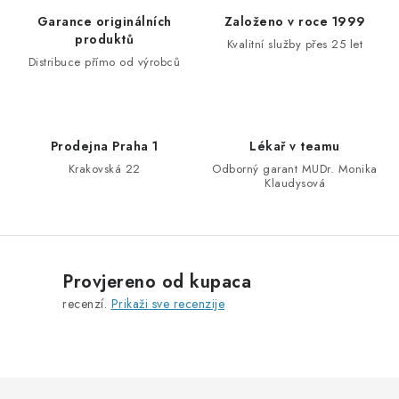
r
Garance originálních
Založeno v roce 1999
o
produktů
Kvalitní služby přes 25 let
l
Distribuce přímo od výrobců
e
l
i
Prodejna Praha 1
Lékař v teamu
s
Krakovská 22
Odborný garant MUDr. Monika
t
Klaudysová
a
n
j
a
Provjereno od kupaca
recenzí.
Prikaži sve recenzije