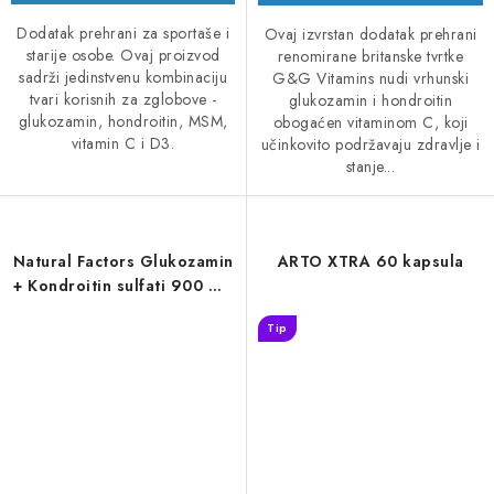
Dodatak prehrani za sportaše i
Ovaj izvrstan dodatak prehrani
starije osobe. Ovaj proizvod
renomirane britanske tvrtke
sadrži jedinstvenu kombinaciju
G&G Vitamins nudi vrhunski
tvari korisnih za zglobove -
glukozamin i hondroitin
glukozamin, hondroitin, MSM,
obogaćen vitaminom C, koji
vitamin C i D3.
učinkovito podržavaju zdravlje i
stanje...
Natural Factors Glukozamin
ARTO XTRA 60 kapsula
+ Kondroitin sulfati 900 mg
120 kapsula
Tip