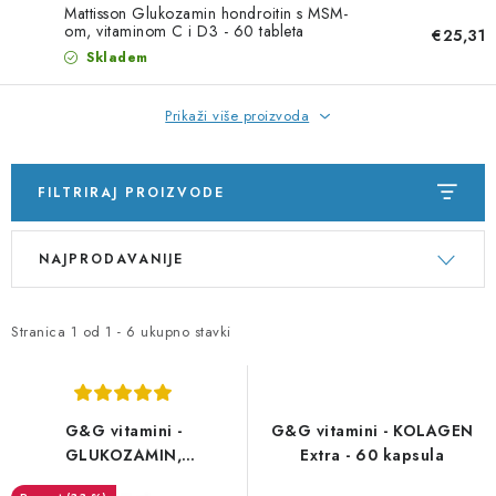
Mattisson Glukozamin hondroitin s MSM-
om, vitaminom C i D3 - 60 tableta
€25,31
Skladem
Prikaži više proizvoda
FILTRIRAJ PROIZVODE
P
S
NAJPRODAVANIJE
o
o
p
r
i
t
Stranica
1
od
1
-
6
ukupno stavki
s
i
p
r
r
a
G&G vitamini -
G&G vitamini - KOLAGEN
o
n
GLUKOZAMIN,
Extra - 60 kapsula
HONDROITIN i vitamin C -
i
j