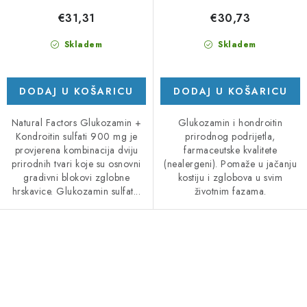
€31,31
€30,73
Skladem
Skladem
DODAJ U KOŠARICU
DODAJ U KOŠARICU
Natural Factors Glukozamin +
Glukozamin i hondroitin
Kondroitin sulfati 900 mg je
prirodnog podrijetla,
provjerena kombinacija dviju
farmaceutske kvalitete
prirodnih tvari koje su osnovni
(nealergeni). Pomaže u jačanju
gradivni blokovi zglobne
kostiju i zglobova u svim
hrskavice. Glukozamin sulfat...
životnim fazama.
K
o
n
t