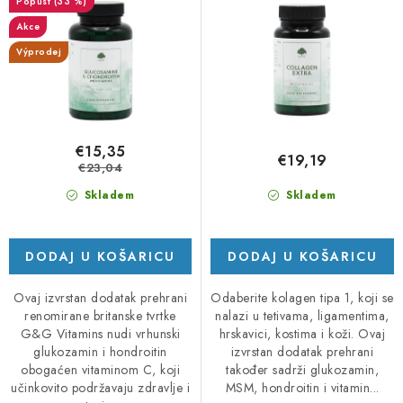
(33 %)
120 kapsula
z
e
Akce
v
p
Výprodej
o
r
d
o
a
i
z
€15,35
€19,19
v
€23,04
o
Skladem
Skladem
d
a
DODAJ U KOŠARICU
DODAJ U KOŠARICU
Ovaj izvrstan dodatak prehrani
Odaberite kolagen tipa 1, koji se
renomirane britanske tvrtke
nalazi u tetivama, ligamentima,
G&G Vitamins nudi vrhunski
hrskavici, kostima i koži. Ovaj
glukozamin i hondroitin
izvrstan dodatak prehrani
obogaćen vitaminom C, koji
također sadrži glukozamin,
učinkovito podržavaju zdravlje i
MSM, hondroitin i vitamin...