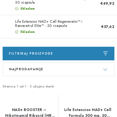
30 vcapsula
€49,92
Skladem
Life Extension NAD+ Cell Regenerator™ i
Resveratrol Elite™ - 30 vcapsula
€57,62
Skladem
FILTRIRAJ PROIZVODE
P
S
NAJPRODAVANIJE
o
o
p
r
i
t
Stranica
1
od
1
-
3
ukupno stavki
s
i
p
r
r
a
NAD+ BOOSTER –
Life Extension NAD+ Cell
o
n
Nikotinamid Ribosid (NR)
Formula 300 mg, 30