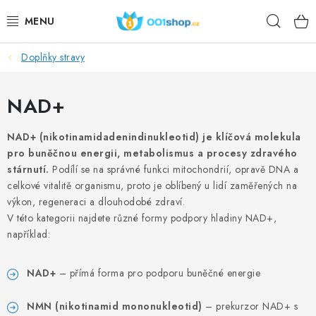
Preskoči
Pretr
na
sadržaj
Doplňky stravy
DOPLŇKY STRAVY
KOZMETIKA
NAD+
SPORT
NAD+ (nikotinamidadenindinukleotid) je klíčová molekula
pro buněčnou energii, metabolismus a procesy zdravého
stárnutí.
Podílí se na správné funkci mitochondrií, opravě DNA a
PREHRAMBENI PROIZVODI
celkové vitalitě organismu, proto je oblíbený u lidí zaměřených na
výkon, regeneraci a dlouhodobé zdraví.
TEME
V této kategorii najdete různé formy podpory hladiny NAD+,
například:
AKCIJSKI
NAD+
– přímá forma pro podporu buněčné energie
DÁRKY PRO ZDRAVÍ
NMN (nikotinamid mononukleotid)
– prekurzor NAD+ s