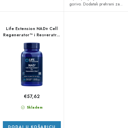
gorivo. Dodatak prehrani za...
Life Extension NAD+ Cell
Regenerator™ i Resveratrol
Elite™ - 30 vcapsula
€57,62
Skladem
DODAJ U KOŠARICU