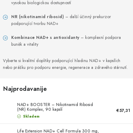
PORADNA
vysokou biologickou dostupností
MARKE
NR (nikotinamid ribosid)
– další účinný prekurzor
podporující tvorbu NAD+
Jak nakupovat
Obchodní podmínky
Kombinace NAD+ s antioxidanty
– komplexní podpora
Podmínky ochrany osobních údajů
Kontakty
buněk a vitality
Natural Health Store
Rječnik pojmova
Mapa stranice
Moja narudžba
Vyberte si kvalitní doplňky podporující hladinu NAD+ v kapslích
nebo prášku pro podporu energie, regenerace a zdravého stárnutí.
Najprodavanije
NAD+ BOOSTER – Nikotinamid Ribosid
(NR) Komplex, 90 kapslí
€57,31
Skladem
Life Extension NAD+ Cell Formula 300 mg,