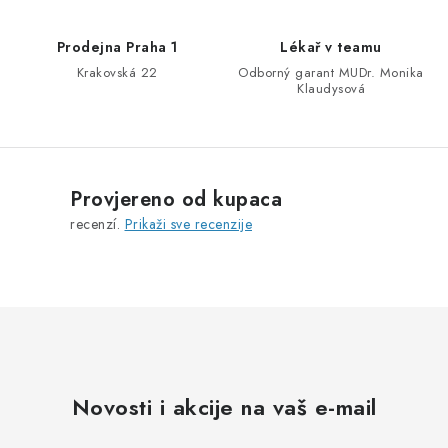
l
i
Prodejna Praha 1
Lékař v teamu
s
Krakovská 22
Odborný garant MUDr. Monika
t
Klaudysová
a
n
j
a
Provjereno od kupaca
recenzí.
Prikaži sve recenzije
Novosti i akcije na vaš e-mail