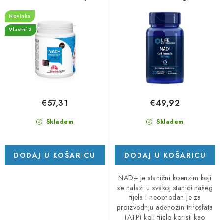
Komplex, 90 kapslí
vcapsula
i
j
Novinka
z
e
Vlastní 3
v
p
o
r
d
o
a
i
z
€57,31
€49,92
v
o
Skladem
Skladem
d
a
DODAJ U KOŠARICU
DODAJ U KOŠARICU
NAD+ je stanični koenzim koji
se nalazi u svakoj stanici našeg
tijela i neophodan je za
proizvodnju adenozin trifosfata
(ATP) koji tijelo koristi kao