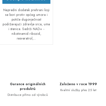
Napredni dodatak prehrani koji
se bori protiv općeg umora i
potiče dugovječnost
podržavajući zdravlje srca, uma
i stanica. Sadrži NAD+ -
nikotinamid ribozid,
resveratrol,...
K
o
n
t
r
Garance originálních
Založeno v roce 1999
o
produktů
Kvalitní služby přes 25 let
l
Distribuce přímo od výrobců
e