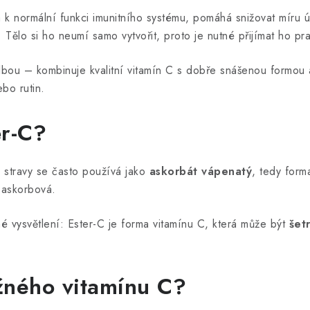
ívá k normální funkci imunitního systému, pomáhá snižovat míru
Tělo si ho neumí samo vytvořit, proto je nutné přijímat ho pr
bou – kombinuje kvalitní vitamín C s dobře snášenou formou a 
ebo rutin.
er-C?
 stravy se často používá jako
askorbát vápenatý
, tedy for
a askorbová.
é vysvětlení: Ester-C je forma vitamínu C, která může být
šet
ěžného vitamínu C?