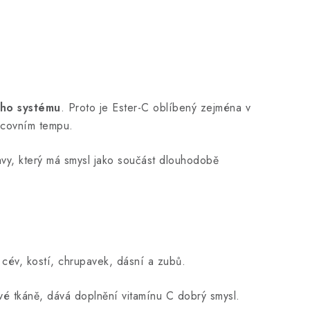
ního systému
. Proto je Ester-C oblíbený zejména v
racovním tempu.
ravy, který má smysl jako součást dlouhodobě
, cév, kostí, chrupavek, dásní a zubů.
vé tkáně, dává doplnění vitamínu C dobrý smysl.