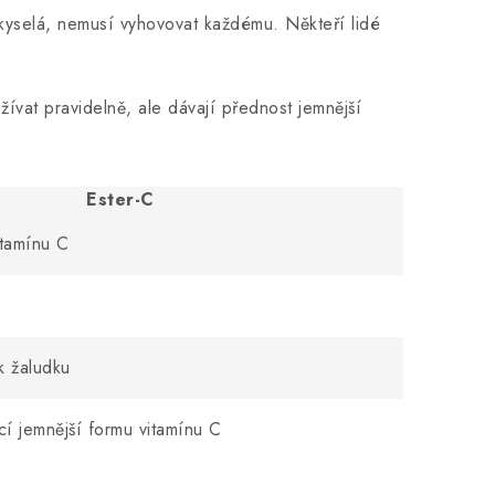
 kyselá, nemusí vyhovovat každému. Někteří lidé
žívat pravidelně, ale dávají přednost jemnější
Ester-C
itamínu C
k žaludku
cí jemnější formu vitamínu C