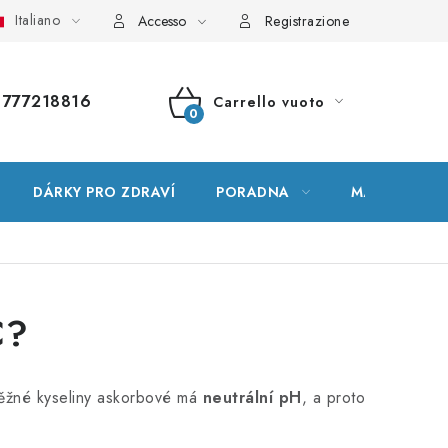
Italiano
ssario
Mappa del sito
Il mio ordine
Accesso
Registrazione
777218816
Carrello vuoto
CARRELLO
DELLA
DÁRKY PRO ZDRAVÍ
PORADNA
MARCHE
SPESA
C?
 běžné kyseliny askorbové má
neutrální pH
, a proto