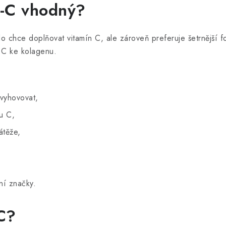
r-C vhodný?
chce doplňovat vitamín C, ale zároveň preferuje šetrnější form
n C ke kolagenu.
 vyhovovat,
u C,
átěže,
ční značky.
C?