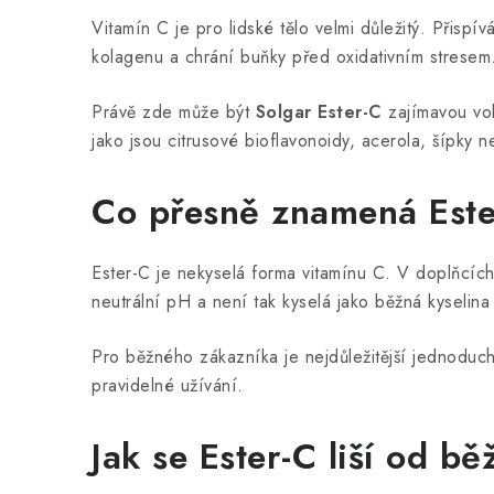
Vitamín C je pro lidské tělo velmi důležitý. Přisp
kolagenu a chrání buňky před oxidativním stresem. 
Právě zde může být
Solgar Ester-C
zajímavou vol
jako jsou citrusové bioflavonoidy, acerola, šípky n
Co přesně znamená Est
Ester-C je nekyselá forma vitamínu C. V doplňcích
neutrální pH a není tak kyselá jako běžná kyselin
Pro běžného zákazníka je nejdůležitější jednoduch
pravidelné užívání.
Jak se Ester-C liší od b