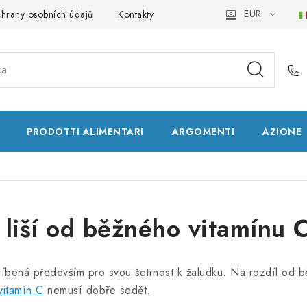
EUR
hrany osobních údajů
Kontakty
Natural Health Store
Glo
PRODOTTI ALIMENTARI
ARGOMENTI
AZIONE
e liší od běžného vitamínu 
oblíbená především pro svou šetrnost k žaludku. Na rozdíl od
vitamín C
nemusí dobře sedět.