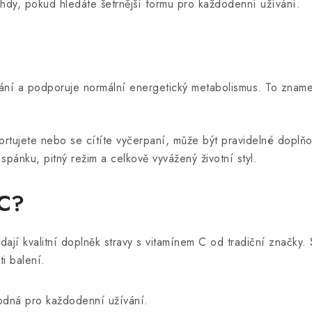
hdy, pokud hledáte šetrnější formu pro každodenní užívání.
pání a podporuje normální energetický metabolismus. To zname
tujete nebo se cítíte vyčerpaní, může být pravidelné doplňo
spánku, pitný režim a celkově vyvážený životní styl.
-C?
dají kvalitní doplněk stravy s vitamínem C od tradiční značky. 
i balení.
odná pro každodenní užívání.