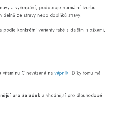
 únavy a vyčerpání, podporuje normální tvorbu
avidelně ze stravy nebo doplňků stravy.
podle konkrétní varianty také s dalšími složkami,
ma vitamínu C navázaná na
vápník
. Díky tomu má
rnější pro žaludek
a vhodnější pro dlouhodobé