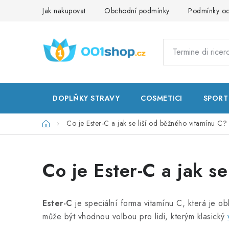
Vai
Jak nakupovat
Obchodní podmínky
Podmínky oc
al
contenuto
DOPLŇKY STRAVY
COSMETICI
SPORT
Casa
Co je Ester-C a jak se liší od běžného vitamínu C?
Co je Ester-C a jak s
Ester-C
je speciální forma vitamínu C, která je 
může být vhodnou volbou pro lidi, kterým klasický