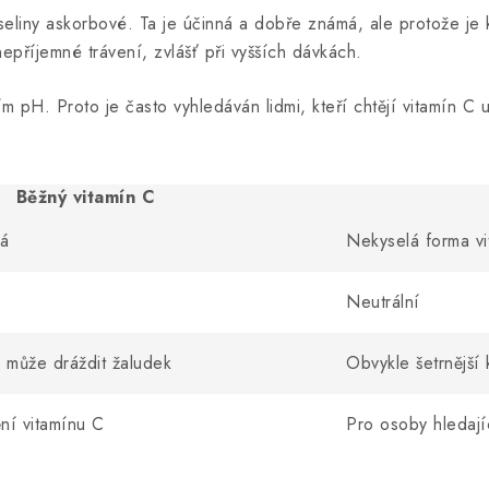
seliny askorbové. Ta je účinná a dobře známá, ale protože je
příjemné trávení, zvlášť při vyšších dávkách.
m pH. Proto je často vyhledáván lidmi, kteří chtějí vitamín C u
Běžný vitamín C
vá
Nekyselá forma v
Neutrální
ob může dráždit žaludek
Obvykle šetrnější 
ní vitamínu C
Pro osoby hledají