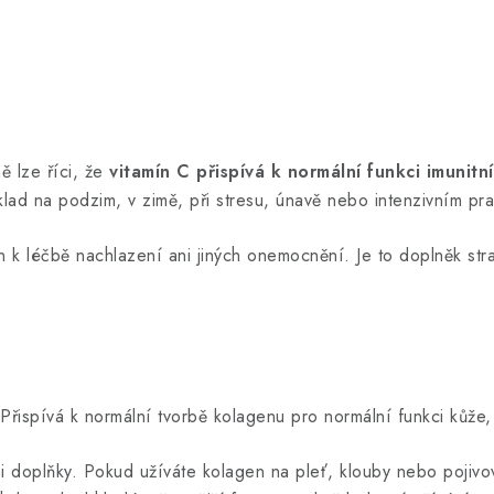
ě lze říci, že
vitamín C přispívá k normální funkci imunit
íklad na podzim, v zimě, při stresu, únavě nebo intenzivním p
en k léčbě nachlazení ani jiných onemocnění. Je to doplněk st
. Přispívá k normální tvorbě kolagenu pro normální funkci kůže
i doplňky. Pokud užíváte kolagen na pleť, klouby nebo pojivo