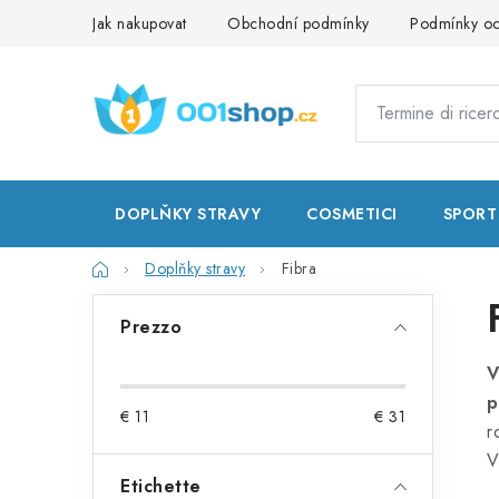
Vai
Jak nakupovat
Obchodní podmínky
Podmínky oc
al
contenuto
DOPLŇKY STRAVY
COSMETICI
SPORT
Casa
Doplňky stravy
Fibra
B
Prezzo
a
V
r
p
€
11
€
31
r
r
V
a
Etichette