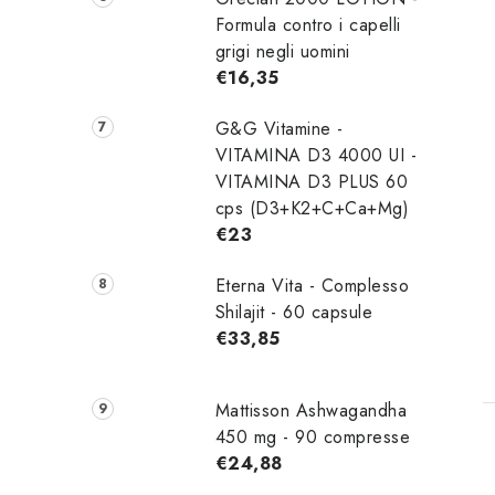
Formula contro i capelli
grigi negli uomini
i
€16,35
G&G Vitamine -
VITAMINA D3 4000 UI -
VITAMINA D3 PLUS 60
cps (D3+K2+C+Ca+Mg)
€23
Eterna Vita - Complesso
Shilajit - 60 capsule
t
€33,85
t
i
Mattisson Ashwagandha
450 mg - 90 compresse
€24,88