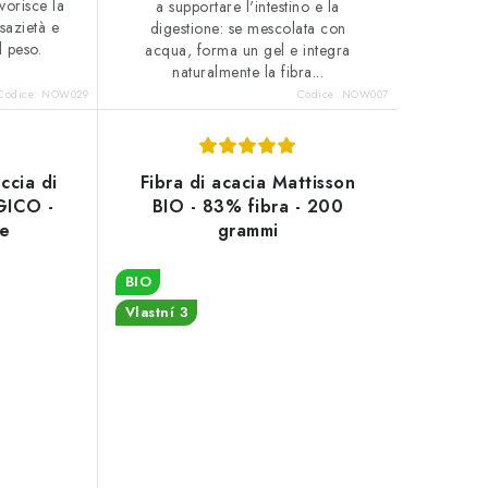
vorisce la
a supportare l'intestino e la
 sazietà e
digestione: se mescolata con
l peso.
acqua, forma un gel e integra
naturalmente la fibra...
Codice:
NOW029
Codice:
NOW007
ccia di
Fibra di acacia Mattisson
GICO -
BIO - 83% fibra - 200
re
grammi
BIO
Vlastní 3