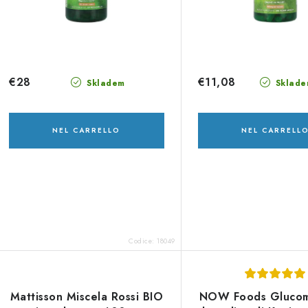
d
n
e
t
o
p
d
€28
€11,08
Skladem
Sklade
r
e
o
i
NEL CARRELLO
NEL CARRELL
d
p
o
r
o
d
Codice:
18049
o
t
Mattisson Miscela Rossi BIO
NOW Foods Gluco