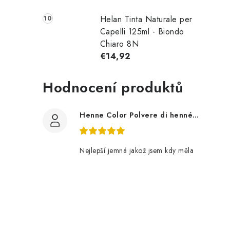
Helan Tinta Naturale per
Capelli 125ml - Biondo
Chiaro 8N
€14,92
Hodnocení produktů
Henne Color Polvere di henné colore: marrone 100g
Nejlepší jemná jakož jsem kdy měla