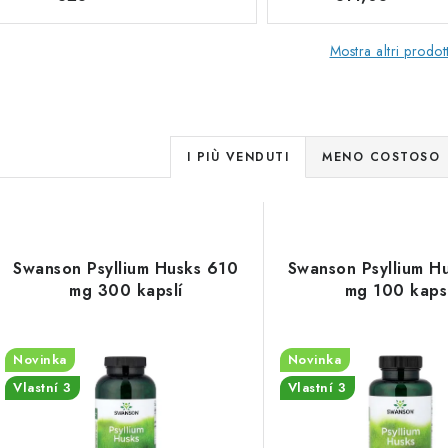
Mostra altri prodott
O
I PIÙ VENDUTI
MENO COSTOSO
r
E
d
i
Swanson Psyllium Husks 610
Swanson Psyllium H
e
mg 300 kapslí
mg 100 kapsl
n
n
a
c
Novinka
Novinka
m
Vlastní 3
Vlastní 3
o
e