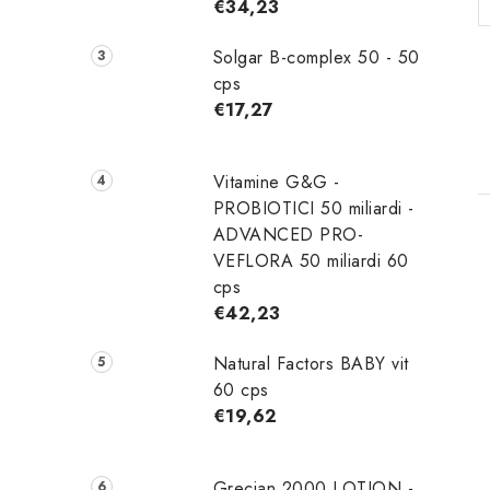
€34,23
Solgar B-complex 50 - 50
cps
€17,27
Vitamine G&G -
PROBIOTICI 50 miliardi -
ADVANCED PRO-
VEFLORA 50 miliardi 60
l
cps
€42,23
Natural Factors BABY vit
60 cps
€19,62
Grecian 2000 LOTION -