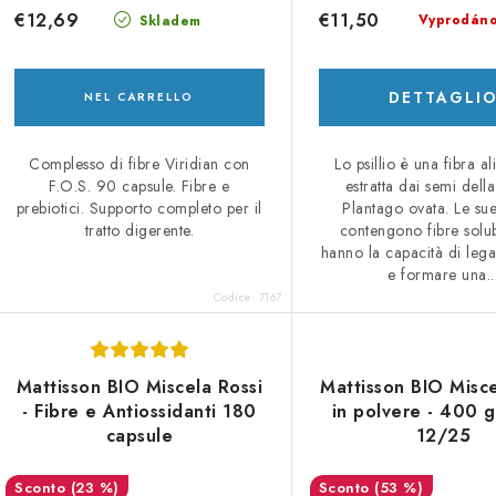
€12,69
€11,50
Vyprodán
Skladem
DETTAGLI
NEL CARRELLO
Complesso di fibre Viridian con
Lo psillio è una fibra a
F.O.S. 90 capsule. Fibre e
estratta dai semi della
prebiotici. Supporto completo per il
Plantago ovata. Le su
tratto digerente.
contengono fibre solub
hanno la capacità di lega
e formare una..
Codice:
7167
Mattisson BIO Miscela Rossi
Mattisson BIO Misce
- Fibre e Antiossidanti 180
in polvere - 400 
capsule
12/25
(23 %)
(53 %)