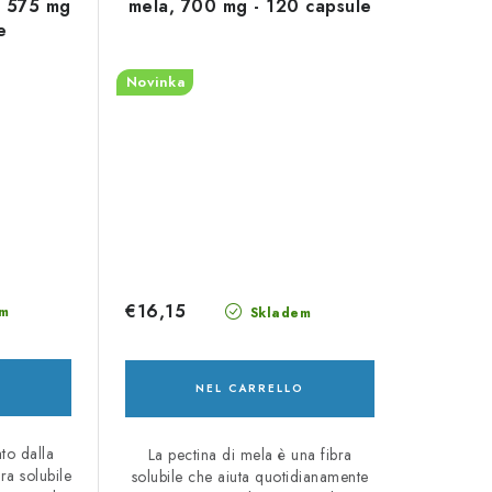
, 575 mg
mela, 700 mg - 120 capsule
e
Novinka
€16,15
m
Skladem
O
NEL CARRELLO
to dalla
La pectina di mela è una fibra
ra solubile
solubile che aiuta quotidianamente