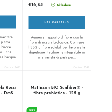
€16,85
o
Skladem
O
NEL CARRELLO
limentare
Aumenta l'apporto di fibre con la
 pianta
fibra di acacia biologica. Contiene
e bucce
l'83% di fibre solubili per favorire la
ili, che
digestione. Facilmente integrabile in
re l'acqua
una varietà di pasti per...
.
Codice:
7406
Codice:
7542
la Rossi
Mattisson BIO Sunfiber® -
g - DMS
fibra prebiotica - 125 g
BIO