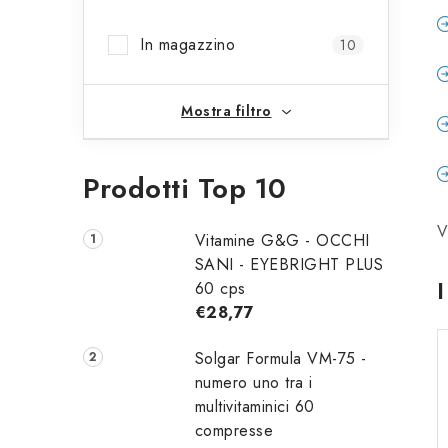
l
In magazzino
10
a
t
Mostra filtro
e
r
Prodotti Top 10
a
V
l
Vitamine G&G - OCCHI
SANI - EYEBRIGHT PLUS
e
60 cps
€28,77
Solgar Formula VM-75 -
numero uno tra i
multivitaminici 60
compresse