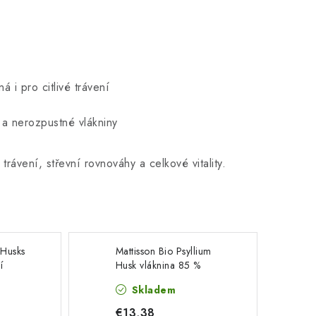
i pro citlivé trávení
a nerozpustné vlákniny
trávení, střevní rovnováhy a celkové vitality.
 Husks
Mattisson Bio Psyllium
í
Husk vláknina 85 %
vlákniny 250g
Skladem
€13,38