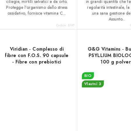
ciliegie, mirtilli selvatici e da orto.
in grandi quantità che fa
Protegge l'organismo dallo stress
regolarità intestinale, la
ossidativo, fornisce vitamina C...
una sana gestione de
Assunto...
Codice:
8797
Viridian - Complesso di
G&G Vitamins - Bu
fibre con F.O.S. 90 capsule
PSYLLIUM BIOLO
- Fibre con prebiotici
100 g polve
BIO
Vlastní 3