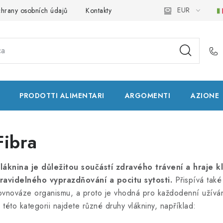
EUR
hrany osobních údajů
Kontakty
Natural Health Store
Glo
PRODOTTI ALIMENTARI
ARGOMENTI
AZIONE
Fibra
láknina je důležitou součástí zdravého trávení a hraje kl
ravidelného vyprazdňování a pocitu sytosti.
Přispívá také
ovnováze organismu, a proto je vhodná pro každodenní užíván
 této kategorii najdete různé druhy vlákniny, například: