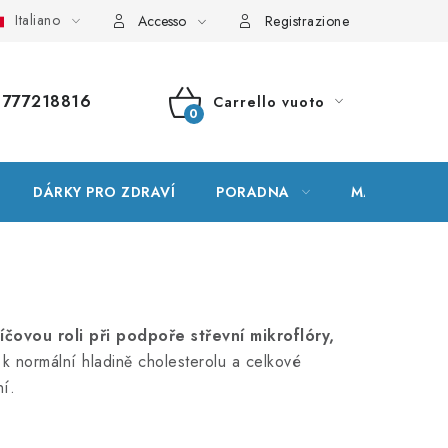
Italiano
ssario
Mappa del sito
Il mio ordine
Accesso
Registrazione
777218816
Carrello vuoto
CARRELLO
DELLA
DÁRKY PRO ZDRAVÍ
PORADNA
MARCHE
SPESA
íčovou roli při podpoře střevní mikroflóry,
 k normální hladině cholesterolu a celkové
í.