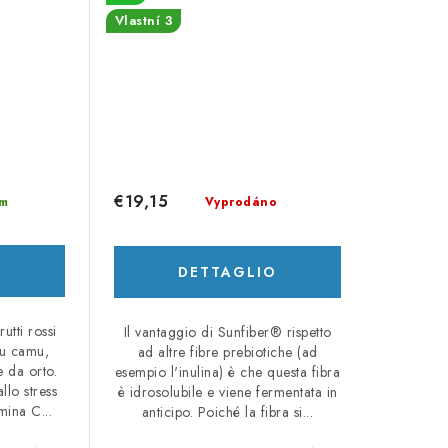
Vlastní 3
€19,15
Vyprodáno
m
DETTAGLIO
O
rutti rossi
Il vantaggio di Sunfiber® rispetto
u camu,
ad altre fibre prebiotiche (ad
 e da orto.
esempio l'inulina) è che questa fibra
llo stress
è idrosolubile e viene fermentata in
mina C...
anticipo. Poiché la fibra si...