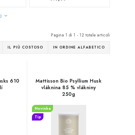
i
Pagina
1
di
1
-
12
totale articoli
IL PIÙ COSTOSO
IN ORDINE ALFABETICO
usks 610
Mattisson Bio Psyllium Husk
í
vláknina 85 % vlákniny
250g
Novinka
Tip