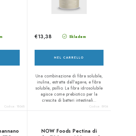
€13,38
m
Skladem
O
NEL CARRELLO
Una combinazione di fibra solubile,
inulina, estratta dall'agave, e fibra
solubile, psillio. La fibra idrosolubile
agisce come prebiotico per la
crescita di batteri intestinali...
Codice:
18048
Codice:
8904
mannano
NOW Foods Pectina di