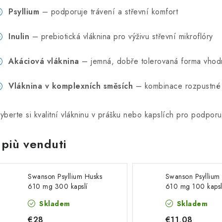
Psyllium
– podporuje trávení a střevní komfort
Inulin
– prebiotická vláknina pro výživu střevní mikroflóry
Akáciová vláknina
– jemná, dobře tolerovaná forma vhodná 
Vláknina v komplexních směsích
– kombinace rozpustné 
yberte si kvalitní vlákninu v prášku nebo kapslích pro podporu 
I più venduti
Swanson Psyllium Husks
Swanson Psyllium
610 mg 300 kapslí
610 mg 100 kapsl
Skladem
Skladem
€28
€11,08