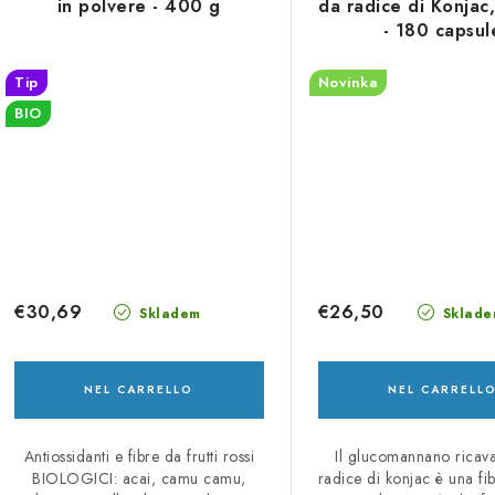
in polvere - 400 g
da radice di Konjac
t
- 180 capsul
i
Tip
Novinka
BIO
€30,69
€26,50
Skladem
Sklade
NEL CARRELLO
NEL CARRELL
Antiossidanti e fibre da frutti rossi
Il glucomannano ricava
BIOLOGICI: acai, camu camu,
radice di konjac è una fib