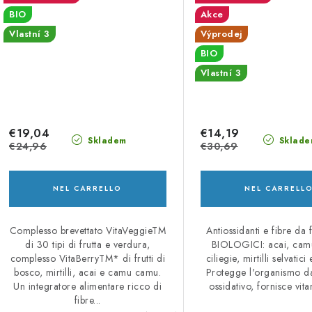
BIO
Akce
Vlastní 3
Výprodej
BIO
Vlastní 3
€19,04
€14,19
Skladem
Sklade
€24,96
€30,69
NEL CARRELLO
NEL CARRELL
Complesso brevettato VitaVeggieTM
Antiossidanti e fibre da f
di 30 tipi di frutta e verdura,
BIOLOGICI: acai, cam
complesso VitaBerryTM* di frutti di
ciliegie, mirtilli selvatici
bosco, mirtilli, acai e camu camu.
Protegge l'organismo da
Un integratore alimentare ricco di
ossidativo, fornisce vita
fibre...