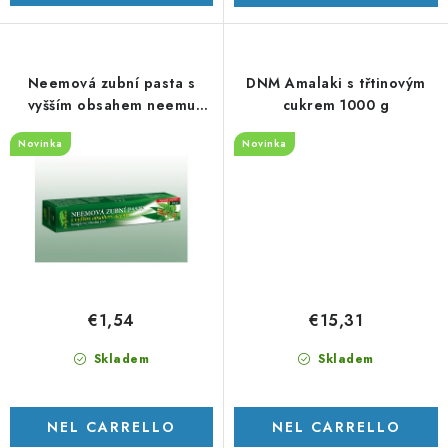
t
t
i
Neemová zubní pasta s
DNM Amalaki s třtinovým
vyšším obsahem neemu
cukrem 1000 g
SANJIVANI 10 ml DNM -
Novinka
Novinka
Nimbová zubní pasta
€1,54
€15,31
Skladem
Skladem
NEL CARRELLO
NEL CARRELLO