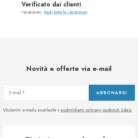
Verificato dai clienti
o
recensioni.
Vedi tutte le recensioni
l
l
i
d
e
l
l
Novità e offerte via e-mail
'
e
l
E-mail
ABBONARSI
e
n
c
Vložením e-mailu souhlasíte s
podmínkami ochrany osobních údajů
o