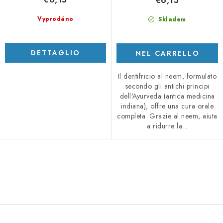
€6,15
Vyprodáno
Skladem
DETTAGLIO
NEL CARRELLO
Il dentifricio al neem, formulato
secondo gli antichi principi
dell'Ayurveda (antica medicina
indiana), offre una cura orale
completa. Grazie al neem, aiuta
a ridurre la...
C
o
n
t
r