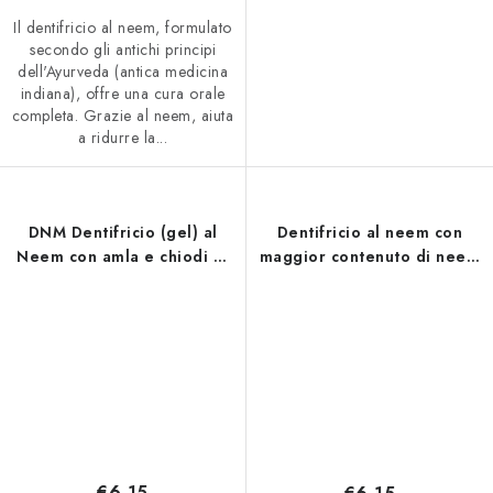
Il dentifricio al neem, formulato
secondo gli antichi principi
dell'Ayurveda (antica medicina
indiana), offre una cura orale
completa. Grazie al neem, aiuta
a ridurre la...
DNM Dentifricio (gel) al
Dentifricio al neem con
Neem con amla e chiodi di
maggior contenuto di neem
garofano SANJIVANI 100 ml
SANJIVANI 100 ml DNM -
Dentifricio al neem
€6,15