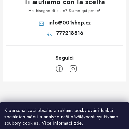
Ti aiutiamo con la scelta
Hai bisogno di aiuto? Siamo qui per te!
info
@
001shop.cz
777218816
P
i
è
d
K personalizaci obsahu a reklam, poskytování funkcí
Accettiamo pagamenti online
i
sociálních médií a analýze naší návštěvnosti využíváme
soubory cookies. Více informací
zde
.
p