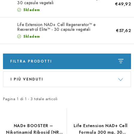
30 capsule vegetali
€49,92
Skladem
Life Extension NAD+ Cell Regenerator™ e
Resveratrol Elite™ - 30 capsule vegetali
€57,62
Skladem
FILTRA PRODOTTI
E
O
I PIÙ VENDUTI
l
r
e
d
n
i
Pagina
1
di
1
-
3
totale articoli
c
n
o
a
d
m
NAD+ BOOSTER –
Life Extension NAD+ Cell
e
e
Nikotinamid Ribosid (NR)
Formula 300 mg, 30