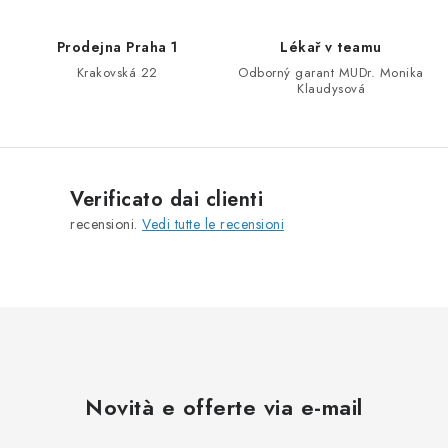
i
d
Prodejna Praha 1
Lékař v teamu
e
Krakovská 22
Odborný garant MUDr. Monika
l
Klaudysová
l
'
e
l
Verificato dai clienti
e
recensioni.
Vedi tutte le recensioni
n
c
o
Novità e offerte via e-mail