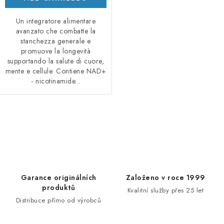
Un integratore alimentare
avanzato che combatte la
stanchezza generale e
promuove la longevità
supportando la salute di cuore,
mente e cellule. Contiene NAD+
- nicotinamide...
C
o
n
t
r
Garance originálních
Založeno v roce 1999
o
produktů
Kvalitní služby přes 25 let
l
Distribuce přímo od výrobců
l