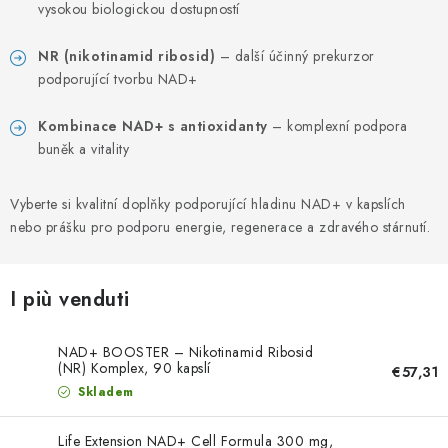
PORADNA
vysokou biologickou dostupností
MARCHE
NR (nikotinamid ribosid)
– další účinný prekurzor
podporující tvorbu NAD+
Jak nakupovat
Obchodní podmínky
Kombinace NAD+ s antioxidanty
– komplexní podpora
Podmínky ochrany osobních údajů
Kontakty
buněk a vitality
Natural Health Store
Glossario
Mappa del sito
Il mio ordine
Vyberte si kvalitní doplňky podporující hladinu NAD+ v kapslích
nebo prášku pro podporu energie, regenerace a zdravého stárnutí.
I più venduti
NAD+ BOOSTER – Nikotinamid Ribosid
(NR) Komplex, 90 kapslí
€57,31
Skladem
Life Extension NAD+ Cell Formula 300 mg,