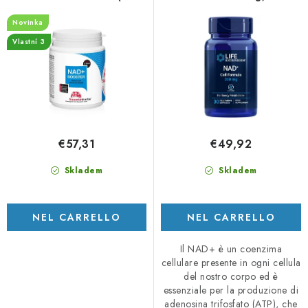
Komplex, 90 kapslí
capsule vegetali
i
n
Novinka
p
t
Vlastní 3
r
o
o
d
d
e
o
i
t
p
€57,31
€49,92
t
r
i
o
Skladem
Skladem
d
o
NEL CARRELLO
NEL CARRELLO
t
t
Il NAD+ è un coenzima
cellulare presente in ogni cellula
i
del nostro corpo ed è
essenziale per la produzione di
adenosina trifosfato (ATP), che