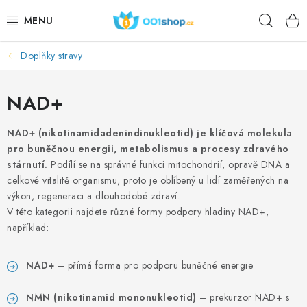
Vai
Ricer
al
contenuto
Doplňky stravy
DOPLŇKY STRAVY
COSMETICI
NAD+
SPORT
NAD+ (nikotinamidadenindinukleotid) je klíčová molekula
pro buněčnou energii, metabolismus a procesy zdravého
stárnutí.
Podílí se na správné funkci mitochondrií, opravě DNA a
PRODOTTI ALIMENTARI
celkové vitalitě organismu, proto je oblíbený u lidí zaměřených na
výkon, regeneraci a dlouhodobé zdraví.
ARGOMENTI
V této kategorii najdete různé formy podpory hladiny NAD+,
například:
AZIONE
NAD+
– přímá forma pro podporu buněčné energie
DÁRKY PRO ZDRAVÍ
NMN (nikotinamid mononukleotid)
– prekurzor NAD+ s