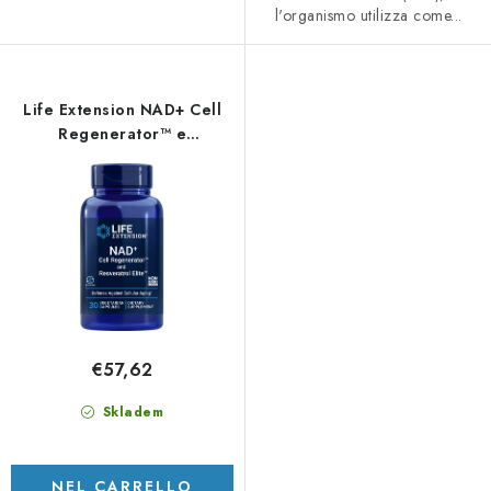
l'organismo utilizza come...
Life Extension NAD+ Cell
Regenerator™ e
Resveratrol Elite™ - 30
capsule vegetali
€57,62
Skladem
NEL CARRELLO