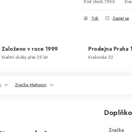
Kód zboží:
7566
Zna
Tisk
Zeptat se
Založeno v roce 1999
Prodejna Praha 
Kvalitní služby přes 25 let
Krakovská 22
e
Značka Mattisson
Doplňko
Značka