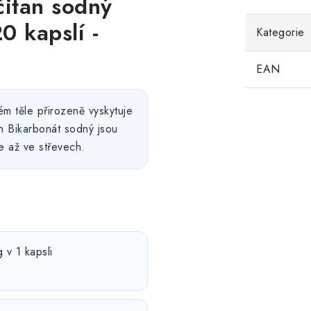
čitan sodný
0 kapslí -
Kategorie
EAN
ém těle přirozeně vyskytuje
n Bikarbonát sodný jsou
e až ve střevech.
v 1 kapsli