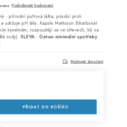
Podrobnosti hodnocení
oceno
ý - přírodní pufrová látka, působí proti
 a udržuje pH těla. Kapsle Mattisson Bikarbonát
m kyselinám, rozpouštějí se ve střevech, liší se
dlé sody).
SLEVA - Datum minimální spotřeby
í
Možnosti doručení
PŘIDAT DO KOŠÍKU