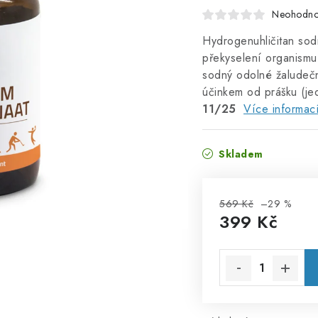
Neohodn
Hydrogenuhličitan sodn
překyselení organismu
sodný odolné žaludeční
účinkem od prášku (je
11/25
Více informac
Skladem
569 Kč
–29 %
399 Kč
Měrná cena: