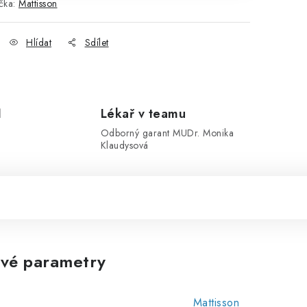
čka:
Mattisson
Hlídat
Sdílet
1
Lékař v teamu
Odborný garant MUDr. Monika
Klaudysová
vé parametry
Mattisson