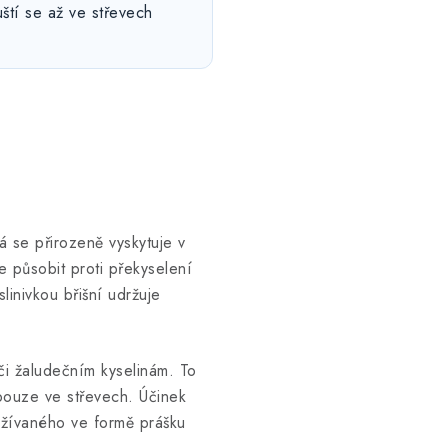
ští se až ve střevech
á se přirozeně vyskytuje v
e působit proti překyselení
inivkou břišní udržuje
či žaludečním kyselinám. To
 pouze ve střevech. Účinek
užívaného ve formě prášku