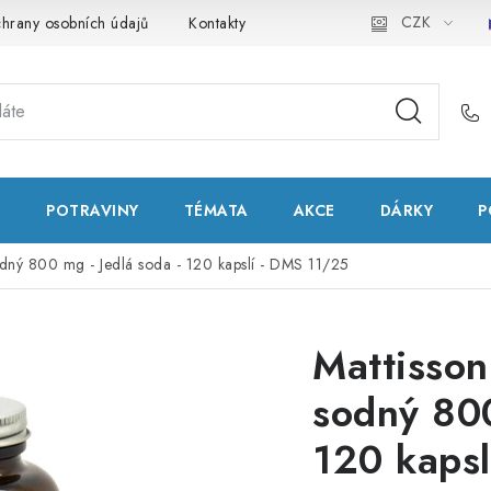
CZK
hrany osobních údajů
Kontakty
Natural Health Store
Slo
T
POTRAVINY
TÉMATA
AKCE
DÁRKY
P
odný 800 mg - Jedlá soda - 120 kapslí - DMS 11/25
Mattisson
sodný 800
120 kaps