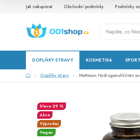
Přejít
Jak nakupovat
Obchodní podmínky
Podmínky oc
na
obsah
DOPLŇKY STRAVY
KOSMETIKA
SPOR
Domů
Doplňky stravy
Mattisson Hydrogenuhličitan s
29 %
Akce
Výprodej
Vegan