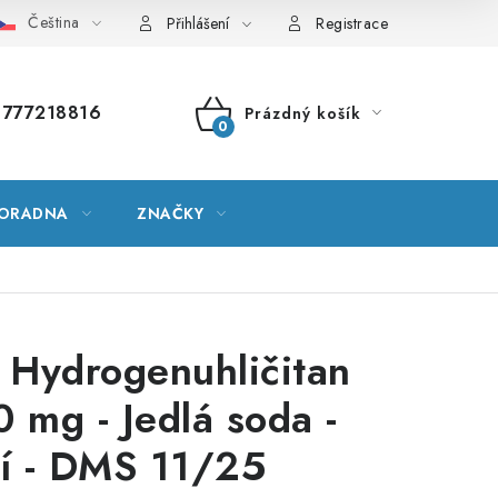
Čeština
vník pojmů
Mapa serveru
Moje objednávka
Přihlášení
Registrace
777218816
Prázdný košík
NÁKUPNÍ
KOŠÍK
ORADNA
ZNAČKY
 Hydrogenuhličitan
 mg - Jedlá soda -
lí - DMS 11/25