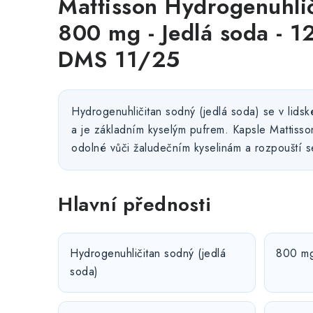
Mattisson Hydrogenuhli
800 mg - Jedlá soda - 12
DMS 11/25
Hydrogenuhličitan sodný (jedlá soda) se v lidsk
a je základním kyselým pufrem. Kapsle Mattisso
odolné vůči žaludečním kyselinám a rozpouští s
Hlavní přednosti
Hydrogenuhličitan sodný (jedlá
800 mg 
soda)