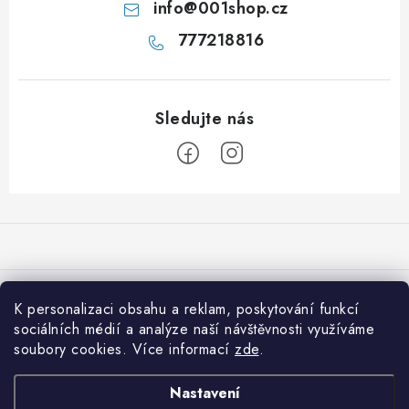
info
@
001shop.cz
777218816
Z
á
p
a
Přijímáme online platby
t
K personalizaci obsahu a reklam, poskytování funkcí
í
sociálních médií a analýze naší návštěvnosti využíváme
Co je nového na 001shop
soubory cookies. Více informací
zde
.
Shiitake: Královna léčivých hub pro imunitu, srdce i vitalitu
Informace pro vás
Nastavení