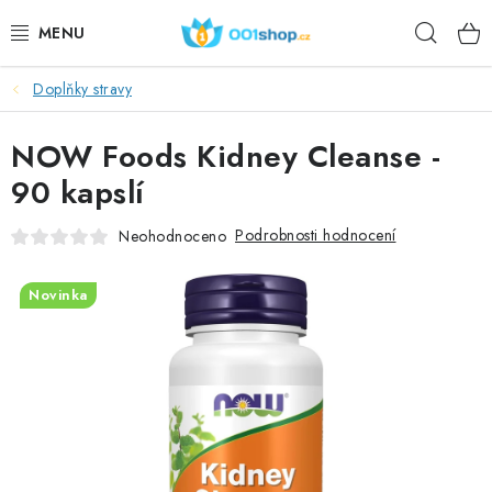
Přejít
Hleda
na
obsah
Doplňky stravy
DOPLŇKY STRAVY
NOW Foods Kidney Cleanse -
KOSMETIKA
90 kapslí
SPORT
Podrobnosti hodnocení
Neohodnoceno
POTRAVINY
Novinka
TÉMATA
AKCE
DÁRKY