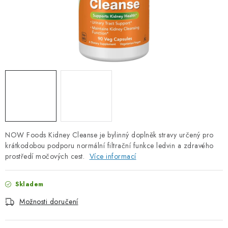
PORADNA
ZNAČKY
Jak nakupovat
Obchodní podmínky
Podmínky ochrany osobních údajů
Kontakty
Natural Health Store
Slovník pojmů
Mapa serveru
Moje objednávka
NOW Foods Kidney Cleanse je bylinný doplněk stravy určený pro
krátkodobou podporu normální filtrační funkce ledvin a zdravého
prostředí močových cest.
Více informací
Skladem
Možnosti doručení