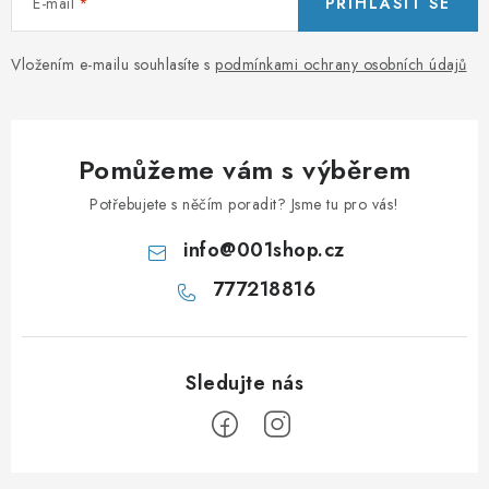
E-mail
PŘIHLÁSIT SE
Vložením e-mailu souhlasíte s
podmínkami ochrany osobních údajů
Pomůžeme vám s výběrem
Potřebujete s něčím poradit? Jsme tu pro vás!
info
@
001shop.cz
777218816
Z