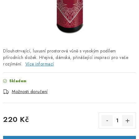
PORADNA
ZNAČKY
Jak nakupovat
Obchodní podmínky
Podmínky ochrany osobních údajů
Kontakty
Dlouhotrvající, luxusní prostorová vůně s vysokým podílem
Natural Health Store
Slovník pojmů
Mapa serveru
přírodních složek. Hřejivá, dámská, přinášející inspiraci pro vaše
Moje objednávka
rozjímání.
Více informací
Skladem
Možnosti doručení
220 Kč
Měrná cena: