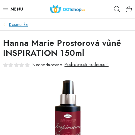
Přejít
Hleda
na
obsah
Kosmetika
DOPLŇKY STRAVY
Hanna Marie Prostorová vůně
KOSMETIKA
INSPIRATION 150ml
SPORT
Podrobnosti hodnocení
Neohodnoceno
POTRAVINY
TÉMATA
AKCE
DÁRKY