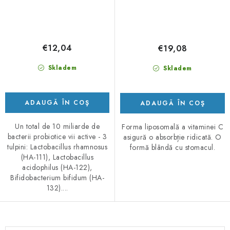
€12,04
€19,08
Skladem
Skladem
ADAUGĂ ÎN COŞ
ADAUGĂ ÎN COŞ
Un total de 10 miliarde de
Forma liposomală a vitaminei C
bacterii probiotice vii active - 3
asigură o absorbție ridicată. O
tulpini: Lactobacillus rhamnosus
formă blândă cu stomacul.
(HA-111), Lactobacillus
acidophilus (HA-122),
Bifidobacterium bifidum (HA-
132)....