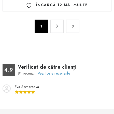
C
ÎNCARCĂ 12 MAI MULTE
o
n
t
P
r
1
3
a
o
g
l
i
n
u
a
l
r
l
e
i
Verificat de către clienți
4.9
s
81
recenzii.
Vezi toate recenziile
t
ă
Eva Somersova
r
i
l
o