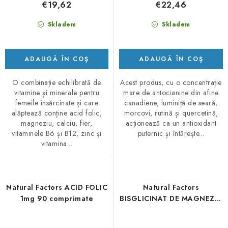
€19,62
€22,46
Skladem
Skladem
ADAUGĂ ÎN COŞ
ADAUGĂ ÎN COŞ
O combinație echilibrată de
Acest produs, cu o concentrație
vitamine și minerale pentru
mare de antocianine din afine
femeile însărcinate și care
canadiene, luminiță de seară,
alăptează conține acid folic,
morcovi, rutină și quercetină,
magneziu, calciu, fier,
acționează ca un antioxidant
vitaminele B6 și B12, zinc și
puternic și întărește...
vitamina...
Natural Factors ACID FOLIC
Natural Factors
1mg 90 comprimate
BISGLICINAT DE MAGNEZIU
200mg - magneziu 120
capsule vegetariene