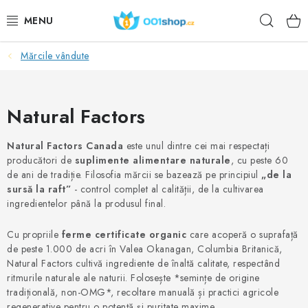
Treci
Căuta
la
conținut
Mărcile vândute
DOPLŇKY STRAVY
COSMETICE
Natural Factors
SPORT
Natural Factors Canada
este unul dintre cei mai respectați
producători de
suplimente alimentare naturale
, cu peste 60
PRODUSE ALIMENTARE
de ani de tradiție. Filosofia mărcii se bazează pe principiul
„de la
sursă la raft”
- control complet al calității, de la cultivarea
SUBIECTE
ingredientelor până la produsul final.
Cu propriile
ferme certificate organic
care acoperă o suprafață
ACŢIUNE
de peste 1.000 de acri în Valea Okanagan, Columbia Britanică,
Natural Factors cultivă ingrediente de înaltă calitate, respectând
DÁRKY PRO ZDRAVÍ
ritmurile naturale ale naturii. Folosește *semințe de origine
tradițională, non-OMG*, recoltare manuală și practici agricole
regenerative pentru o potență și puritate maxime.