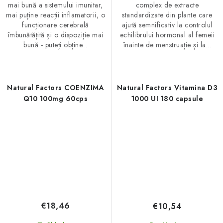
mai bună a sistemului imunitar,
complex de extracte
mai puține reacții inflamatorii, o
standardizate din plante care
funcționare cerebrală
ajută semnificativ la controlul
îmbunătățită și o dispoziție mai
echilibrului hormonal al femeii
bună - puteți obține...
înainte de menstruație și la...
Natural Factors COENZIMA
Natural Factors Vitamina D3
Q10 100mg 60cps
1000 UI 180 capsule
€18,46
€10,54