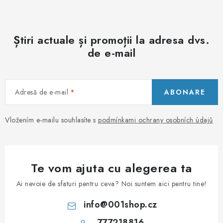
r
Știri actuale și promoții la adresa dvs.
de e-mail
Adresă de e-mail
ABONARE
Vložením e-mailu souhlasíte s
podmínkami ochrany osobních údajů
Te vom ajuta cu alegerea ta
Ai nevoie de sfaturi pentru ceva? Noi suntem aici pentru tine!
info
@
001shop.cz
777218816