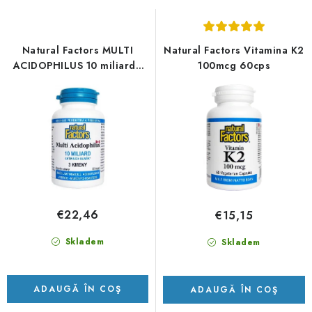
ă
c
p
t
r
a
Natural Factors MULTI
Natural Factors Vitamina K2
o
r
ACIDOPHILUS 10 miliarde
100mcg 60cps
de celule active 90cps
d
e
u
a
s
p
e
r
o
d
u
€22,46
€15,15
s
u
Skladem
Skladem
l
u
ADAUGĂ ÎN COŞ
ADAUGĂ ÎN COŞ
i