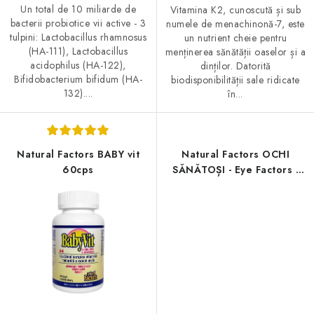
Un total de 10 miliarde de
Vitamina K2, cunoscută și sub
bacterii probiotice vii active - 3
numele de menachinonă-7, este
tulpini: Lactobacillus rhamnosus
un nutrient cheie pentru
(HA-111), Lactobacillus
menținerea sănătății oaselor și a
acidophilus (HA-122),
dinților. Datorită
Bifidobacterium bifidum (HA-
biodisponibilității sale ridicate
132)....
în...
Natural Factors BABY vit
Natural Factors OCHI
60cps
SĂNĂTOȘI - Eye Factors -
amestec de plante 90
capsule