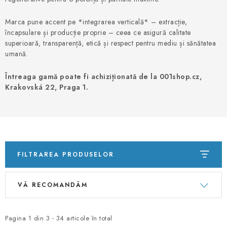
PORADNA
Marca pune accent pe *integrarea verticală* – extracție,
BRANDURI
încapsulare și producție proprie – ceea ce asigură calitate
superioară, transparență, etică și respect pentru mediu și sănătatea
umană.
Jak nakupovat
Obchodní podmínky
Podmínky ochrany osobních údajů
Kontakty
Întreaga gamă poate fi achiziționată de la 001shop.cz,
Krakovská 22, Praga 1.
Natural Health Store
Dicționar termeni
Hartă server
Comanda mea
FILTRAREA PRODUSELOR
L
S
VĂ RECOMANDĂM
i
e
s
l
t
e
Pagina
1
din
3
-
34
articole în total