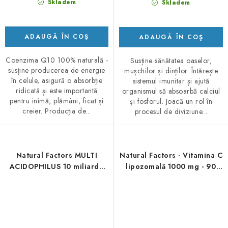
Skladem
Skladem
ADAUGĂ ÎN COŞ
ADAUGĂ ÎN COŞ
Coenzima Q10 100% naturală -
Susține sănătatea oaselor,
susține producerea de energie
mușchilor și dinților. Întărește
în celule, asigură o absorbție
sistemul imunitar și ajută
ridicată și este importantă
organismul să absoarbă calciul
pentru inimă, plămâni, ficat și
și fosforul. Joacă un rol în
creier. Producția de...
procesul de diviziune...
Natural Factors MULTI
Natural Factors - Vitamina C
ACIDOPHILUS 10 miliarde
lipozomală 1000 mg - 90
de celule active 30cps
capsule moi lichide