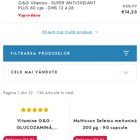
PORADNA
G&G Vitamins - SUPER ANTIOXIDANT
€28,77
PLUS 60 cps - DMS 12.4.26
€14,23
Vyprodáno
BRANDURI
Afişare mai multe produse
Jak nakupovat
Obchodní podmínky
Podmínky ochrany osobních údajů
Kontakty
Natural Health Store
FILTRAREA PRODUSELOR
Dicționar termeni
Hartă server
Comanda mea
L
S
CELE MAI VÂNDUTE
i
e
s
l
t
e
Pagina
1
din
12
-
136
articole în total
ă
c
p
t
r
a
Vitamine G&G -
Mattisson Seleniu metionină
o
r
GLUCOZAMINĂ,
200 µg - 90 capsule
CONDROITINĂ și vitamina C
d
e
(33 %)
(30 %)