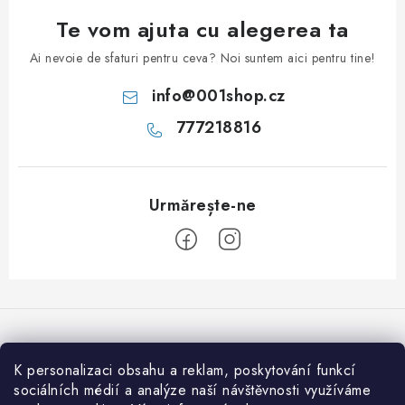
Te vom ajuta cu alegerea ta
Ai nevoie de sfaturi pentru ceva? Noi suntem aici pentru tine!
info
@
001shop.cz
777218816
S
u
b
s
K personalizaci obsahu a reklam, poskytování funkcí
Acceptăm plăţi online
o
sociálních médií a analýze naší návštěvnosti využíváme