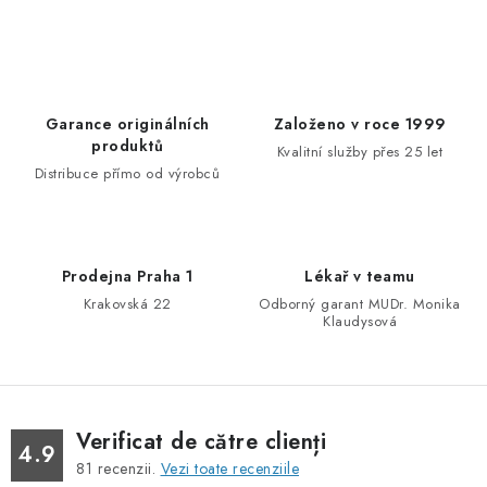
o
g
l
i
n
u
a
l
r
l
Garance originálních
Založeno v roce 1999
e
i
produktů
Kvalitní služby přes 25 let
s
Distribuce přímo od výrobců
t
ă
r
Prodejna Praha 1
Lékař v teamu
i
Krakovská 22
Odborný garant MUDr. Monika
l
Klaudysová
o
r
Verificat de către clienți
4.9
81
recenzii.
Vezi toate recenziile