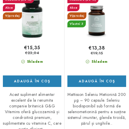
- 120 capsule
u
a
Akce
Akce
s
p
Výprodej
Výprodej
e
r
Vlastní 3
o
d
u
€15,35
€13,38
s
€23,04
€19,15
u
Skladem
Skladem
l
u
ADAUGĂ ÎN COŞ
ADAUGĂ ÎN COŞ
i
Acest supliment alimentar
Mattisson Seleniu Metionină 200
excelent de la renumita
µg – 90 capsule. Seleniu
companie britanică G&G
biodisponibil sub formă de
Vitamins oferă glucozamină și
selenometionină pentru a susține
condroitină premium,
sistemul imunitar, glanda tiroidă,
suplimentate cu vitamina C, care
părul și unghiile...
susțin eficient...