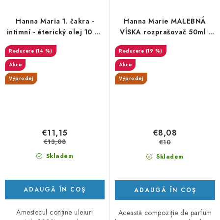
Hanna Maria 1. čakra -
Hanna Marie MALEBNÁ
intimní - éterický olej 10 ml
VÍSKA rozprašovač 50ml -
- DMS 11/26
DMS 11/26
(14 %)
(19 %)
Akce
Akce
Výprodej
Výprodej
€11,15
€8,08
€13,08
€10
Skladem
Skladem
ADAUGĂ ÎN COŞ
ADAUGĂ ÎN COŞ
Amestecul conține uleiuri
Această compoziție de parfum