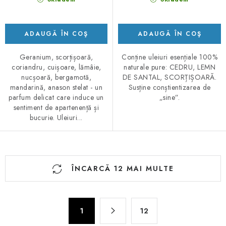
ADAUGĂ ÎN COŞ
ADAUGĂ ÎN COŞ
Geranium, scorțișoară,
Conține uleiuri esențiale 100%
coriandru, cuișoare, lămâie,
naturale pure: CEDRU, LEMN
nucșoară, bergamotă,
DE SANTAL, SCORȚIȘOARĂ.
mandarină, anason stelat - un
Susține conștientizarea de
parfum delicat care induce un
„sine”.
sentiment de apartenență și
bucurie. Uleiuri...
C
ÎNCARCĂ 12 MAI MULTE
o
n
t
P
r
1
12
a