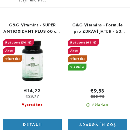
G&G Vitamins - SUPER
G&G Vitamins - Formule
ANTIOXIDANT PLUS 60 cps
pro ZDRAVÍ JATER - 60
- DMS 12.4.26
kapslí -DMS 17.2.2026
(50 %)
(68 %)
Akce
Akce
Výprodej
Výprodej
Vlastní 3
€14,23
€9,58
€28,77
€30,73
Vyprodáno
Skladem
DETALII
ADAUGĂ ÎN COŞ