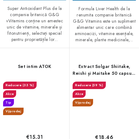
Super Antioxidant Plus de la
Formula Liver Health de la
compania britanică G&G
renumita companie britanică
vVitamins conține un amestec
G&G Vitamins este un supliment
unic de vitamine, minerale și
alimentar unic care combină
fitonutrienți, selectați special
aminoacizi, vitamine esențiale,
pentru proprietățile lor...
minerale, plante medicinale,...
Set intim ATOK
Extract Solgar Shiitake,
Reishi și Maitake 50 capsule
- DMS 11/25
(33 %)
(59 %)
Akce
Akce
Tip
Výprodej
Výprodej
€15,31
€18,46