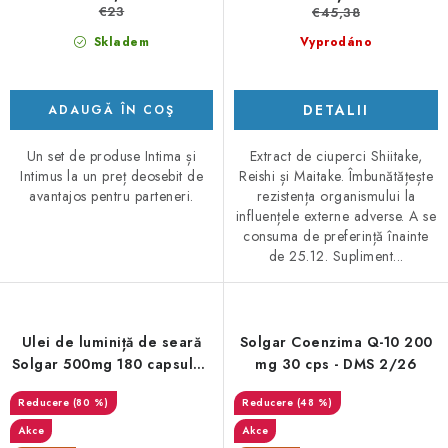
€23
€45,38
Skladem
Vyprodáno
DETALII
ADAUGĂ ÎN COŞ
Un set de produse Intima și
Extract de ciuperci Shiitake,
Intimus la un preț deosebit de
Reishi și Maitake. Îmbunătățește
avantajos pentru parteneri.
rezistența organismului la
influențele externe adverse. A se
consuma de preferință înainte
de 25.12. Supliment...
Ulei de luminiță de seară
Solgar Coenzima Q-10 200
Solgar 500mg 180 capsule -
mg 30 cps - DMS 2/26
DMS 12/25
(80 %)
(48 %)
Akce
Akce