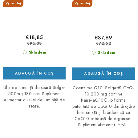
Výprodej
Výprodej
€18,85
€37,69
€95,38
€72,62
Skladem
Skladem
ADAUGĂ ÎN COŞ
ADAUGĂ ÎN COŞ
Ulei de luminiță de seară Solgar
Coenzima Q10. Solgar® CoQ-
500mg 180 cps. Supliment
10 200 mg conține
alimentar cu ulei de luminiță de
KanekaQ10®, o formă
seară.
patentată de CoQ10 din drojdie
fermentată și bioidentică cu
CoQ10 produsă de organism.
Supliment alimentar. **A...