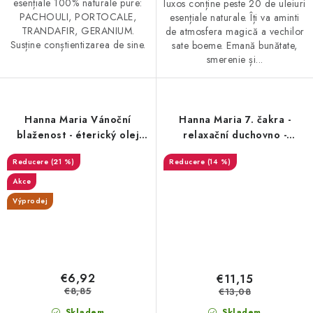
esențiale 100% naturale pure:
luxos conține peste 20 de uleiuri
PACHOULI, PORTOCALE,
esențiale naturale. Îți va aminti
TRANDAFIR, GERANIUM.
de atmosfera magică a vechilor
Susține conștientizarea de sine.
sate boeme. Emană bunătate,
smerenie și...
Hanna Maria Vánoční
Hanna Maria 7. čakra -
blaženost - éterický olej
relaxační duchovno -
10ml - DMS 11/26
éterický olej 10ml - DMS
(21 %)
(14 %)
10/26
Akce
Výprodej
€6,92
€11,15
€8,85
€13,08
Skladem
Skladem