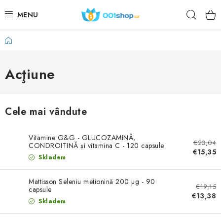
Treci
Căuta
la
conținut
Acasă
DOPLŇKY STRAVY
COSMETICE
Acţiune
SPORT
Cele mai vândute
PRODUSE ALIMENTARE
Vitamine G&G - GLUCOZAMINĂ,
€23,04
SUBIECTE
CONDROITINĂ și vitamina C - 120 capsule
€15,35
Skladem
ACŢIUNE
Mattisson Seleniu metionină 200 µg - 90
€19,15
capsule
DÁRKY PRO ZDRAVÍ
€13,38
Skladem