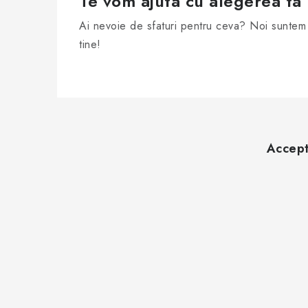
Te vom ajuta cu alegerea ta
Ai nevoie de sfaturi pentru ceva? Noi suntem 
tine!
S
u
Accept
b
s
o
l