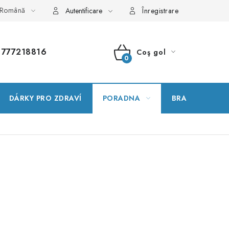
Română
ționar termeni
Hartă server
Comanda mea
Autentificare
Înregistrare
777218816
Coş gol
COŞ
DE
DÁRKY PRO ZDRAVÍ
PORADNA
BRANDURI
CUMPĂRĂTURI