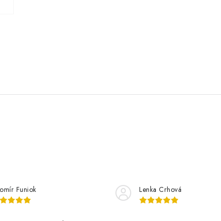
romír Funiok
Lenka Crhová