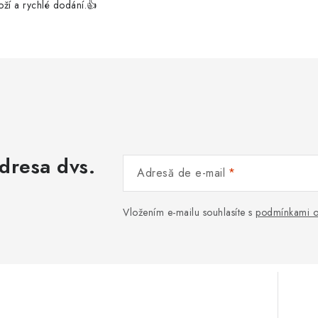
boží a rychlé dodání.👍
adresa dvs.
Adresă de e-mail
Vložením e-mailu souhlasíte s
podmínkami o