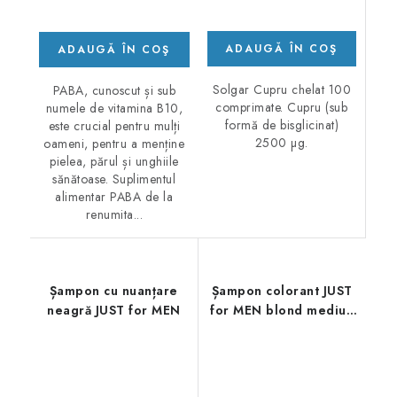
ADAUGĂ ÎN COŞ
ADAUGĂ ÎN COŞ
Solgar Cupru chelat 100
PABA, cunoscut și sub
comprimate. Cupru (sub
numele de vitamina B10,
formă de bisglicinat)
este crucial pentru mulți
2500 µg.
oameni, pentru a menține
pielea, părul și unghiile
sănătoase. Suplimentul
alimentar PABA de la
renumita...
Șampon cu nuanțare
Șampon colorant JUST
neagră JUST for MEN
for MEN blond mediu -
blond nisipos