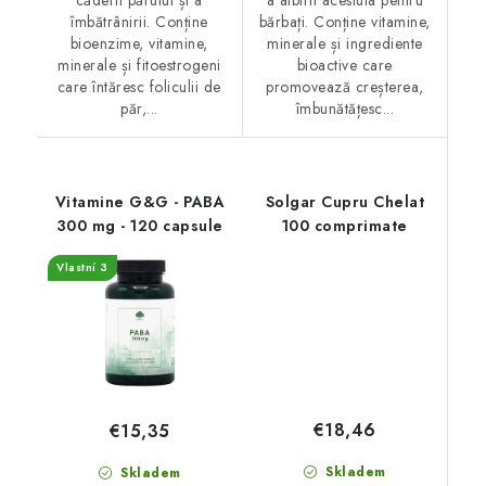
îmbătrânirii. Conține
bărbați. Conține vitamine,
bioenzime, vitamine,
minerale și ingrediente
minerale și fitoestrogeni
bioactive care
care întăresc foliculii de
promovează creșterea,
păr,...
îmbunătățesc...
Vitamine G&G - PABA
Solgar Cupru Chelat
300 mg - 120 capsule
100 comprimate
Vlastní 3
€18,46
€15,35
Skladem
Skladem