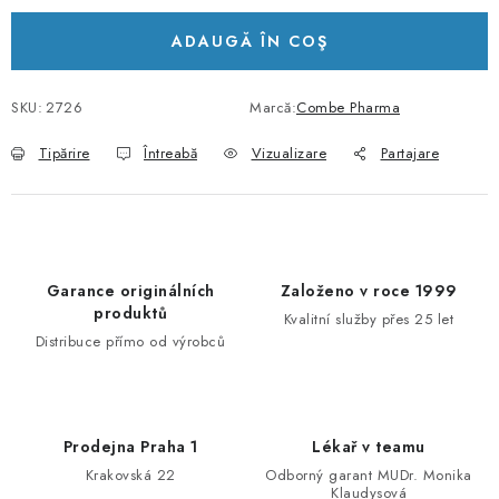
ADAUGĂ ÎN COŞ
SKU:
2726
Marcă:
Combe Pharma
Tipărire
Întreabă
Vizualizare
Partajare
Garance originálních
Založeno v roce 1999
produktů
Kvalitní služby přes 25 let
Distribuce přímo od výrobců
Prodejna Praha 1
Lékař v teamu
Krakovská 22
Odborný garant MUDr. Monika
Klaudysová