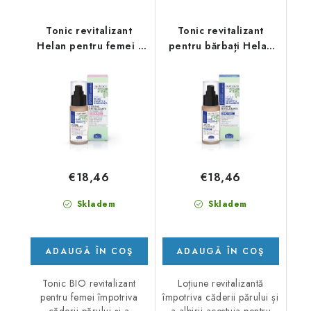
Tonic revitalizant
Tonic revitalizant
Helan pentru femei -
pentru bărbați Helan
Program anti-cădere a
30 ml - Program anti-
părului
cădere a părului
€18,46
€18,46
Skladem
Skladem
ADAUGĂ ÎN COŞ
ADAUGĂ ÎN COŞ
Tonic BIO revitalizant
Loțiune revitalizantă
pentru femei împotriva
împotriva căderii părului și
căderii părului și a
a albirii acestuia pentru