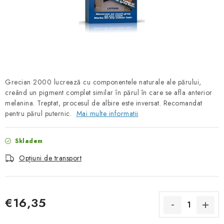
PORADNA
BRANDURI
Jak nakupovat
Obchodní podmínky
Podmínky ochrany osobních údajů
Kontakty
Grecian 2000 lucrează cu componentele naturale ale părului,
Natural Health Store
Dicționar termeni
Hartă server
creând un pigment complet similar în părul în care se afla anterior
Comanda mea
melanina. Treptat, procesul de albire este inversat. Recomandat
pentru părul puternic.
Mai multe informatii
Skladem
Opțiuni de transport
€16,35
Evaluare preţ: