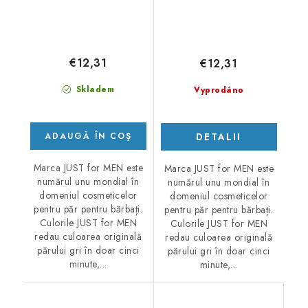
€12,31
€12,31
Skladem
Vyprodáno
DETALII
ADAUGĂ ÎN COŞ
Marca JUST for MEN este
Marca JUST for MEN este
numărul unu mondial în
numărul unu mondial în
domeniul cosmeticelor
domeniul cosmeticelor
pentru păr pentru bărbați.
pentru păr pentru bărbați.
Culorile JUST for MEN
Culorile JUST for MEN
redau culoarea originală
redau culoarea originală
părului gri în doar cinci
părului gri în doar cinci
minute,...
minute,...