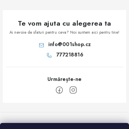
Te vom ajuta cu alegerea ta
Ai nevoie de sfaturi pentru ceva? Noi suntem aici pentru tine!
info
@
001shop.cz
777218816
S
u
b