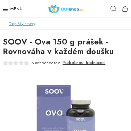
Přejít
Hleda
na
obsah
Doplňky stravy
DOPLŇKY STRAVY
SOOV - Ova 150 g prášek -
KOSMETIKA
Rovnováha v každém doušku
SPORT
Podrobnosti hodnocení
Neohodnoceno
POTRAVINY
TÉMATA
AKCE
DÁRKY