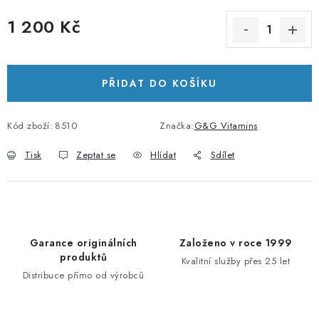
1 200 Kč
Měrná cena:
PŘIDAT DO KOŠÍKU
Kód zboží:
8510
Značka:
G&G Vitamins
Tisk
Zeptat se
Hlídat
Sdílet
Garance originálních
Založeno v roce 1999
produktů
Kvalitní služby přes 25 let
Distribuce přímo od výrobců