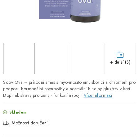
PORADNA
ZNAČKY
Jak nakupovat
Obchodní podmínky
Podmínky ochrany osobních údajů
Kontakty
Natural Health Store
Slovník pojmů
Mapa serveru
+ další (3)
Moje objednávka
Soov Ova – přírodní směs s myo-inositolem, skořicí a chromem pro
podporu hormonální rovnováhy a normální hladiny glukózy v krvi.
Doplněk stravy pro ženy - funkční nápoj.
Více informací
Skladem
Možnosti doručení