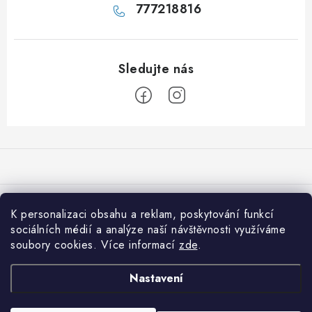
777218816
Z
á
p
a
Přijímáme online platby
t
K personalizaci obsahu a reklam, poskytování funkcí
í
sociálních médií a analýze naší návštěvnosti využíváme
Co je nového na 001shop
soubory cookies. Více informací
zde
.
Shiitake: Královna léčivých hub pro imunitu, srdce i vitalitu
Informace pro vás
Nastavení
Která vláknina je pro vás nejvhodnější?
Jak nakupovat