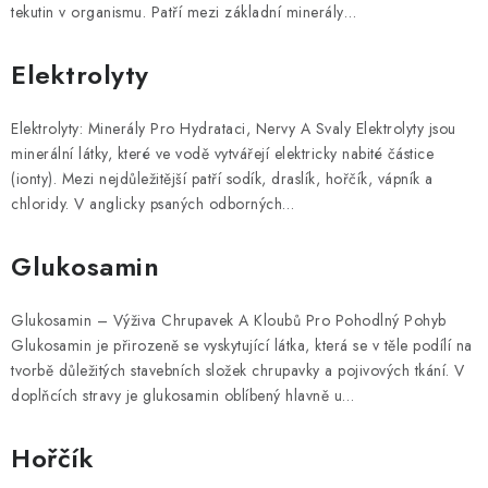
tekutin v organismu. Patří mezi základní minerály…
Elektrolyty
Elektrolyty: Minerály Pro Hydrataci, Nervy A Svaly Elektrolyty jsou
minerální látky, které ve vodě vytvářejí elektricky nabité částice
(ionty). Mezi nejdůležitější patří sodík, draslík, hořčík, vápník a
chloridy. V anglicky psaných odborných…
Glukosamin
Glukosamin – Výživa Chrupavek A Kloubů Pro Pohodlný Pohyb
Glukosamin je přirozeně se vyskytující látka, která se v těle podílí na
tvorbě důležitých stavebních složek chrupavky a pojivových tkání. V
doplňcích stravy je glukosamin oblíbený hlavně u…
Hořčík