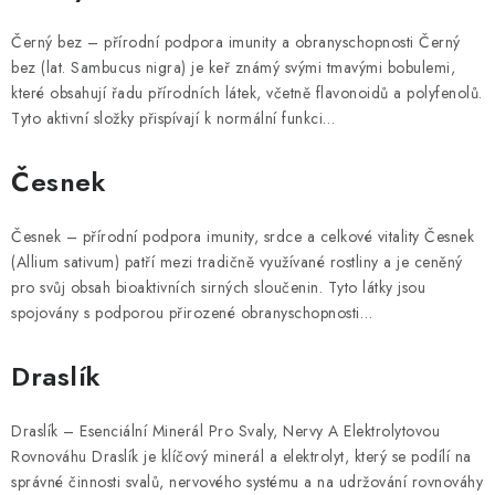
Černý bez – přírodní podpora imunity a obranyschopnosti Černý
bez (lat. Sambucus nigra) je keř známý svými tmavými bobulemi,
které obsahují řadu přírodních látek, včetně flavonoidů a polyfenolů.
Tyto aktivní složky přispívají k normální funkci…
Česnek
Česnek – přírodní podpora imunity, srdce a celkové vitality Česnek
(Allium sativum) patří mezi tradičně využívané rostliny a je ceněný
pro svůj obsah bioaktivních sirných sloučenin. Tyto látky jsou
spojovány s podporou přirozené obranyschopnosti…
Draslík
Draslík – Esenciální Minerál Pro Svaly, Nervy A Elektrolytovou
Rovnováhu Draslík je klíčový minerál a elektrolyt, který se podílí na
správné činnosti svalů, nervového systému a na udržování rovnováhy