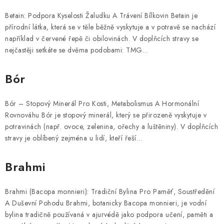
Betain: Podpora Kyselosti Žaludku A Trávení Bílkovin Betain je
přírodní látka, která se v těle běžně vyskytuje a v potravě se nachází
například v červené řepě či obilovinách. V doplňcích stravy se
nejčastěji setkáte se dvěma podobami: TMG…
Bór
Bór – Stopový Minerál Pro Kosti, Metabolismus A Hormonální
Rovnováhu Bór je stopový minerál, který se přirozeně vyskytuje v
potravinách (např. ovoce, zelenina, ořechy a luštěniny). V doplňcích
stravy je oblíbený zejména u lidí, kteří řeší…
Brahmi
Brahmi (Bacopa monnieri): Tradiční Bylina Pro Paměť, Soustředění
A Duševní Pohodu Brahmi, botanicky Bacopa monnieri, je vodní
bylina tradičně používaná v ajurvédě jako podpora učení, paměti a