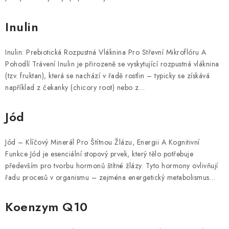
Inulin
Inulin: Prebiotická Rozpustná Vláknina Pro Střevní Mikroflóru A
Pohodlí Trávení Inulin je přirozeně se vyskytující rozpustná vláknina
(tzv. fruktan), která se nachází v řadě rostlin – typicky se získává
například z čekanky (chicory root) nebo z…
Jód
Jód – Klíčový Minerál Pro Štítnou Žlázu, Energii A Kognitivní
Funkce Jód je esenciální stopový prvek, který tělo potřebuje
především pro tvorbu hormonů štítné žlázy. Tyto hormony ovlivňují
řadu procesů v organismu – zejména energetický metabolismus…
Koenzym Q10