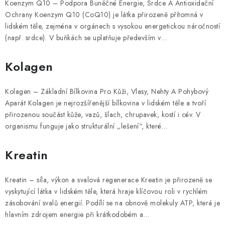
Koenzym Q10 – Podpora Buněčné Energie, Srdce A Antioxidační
Ochrany Koenzym Q10 (CoQ10) je látka přirozeně přítomná v
lidském těle, zejména v orgánech s vysokou energetickou náročností
(např. srdce). V buňkách se uplatňuje především v…
Kolagen
Kolagen – Základní Bílkovina Pro Kůži, Vlasy, Nehty A Pohybový
Aparát Kolagen je nejrozšířenější bílkovina v lidském těle a tvoří
přirozenou součást kůže, vazů, šlach, chrupavek, kostí i cév. V
organismu funguje jako strukturální „lešení“, které…
Kreatin
Kreatin – síla, výkon a svalová regenerace Kreatin je přirozeně se
vyskytující látka v lidském těle, která hraje klíčovou roli v rychlém
zásobování svalů energií. Podílí se na obnově molekuly ATP, která je
hlavním zdrojem energie při krátkodobém a…