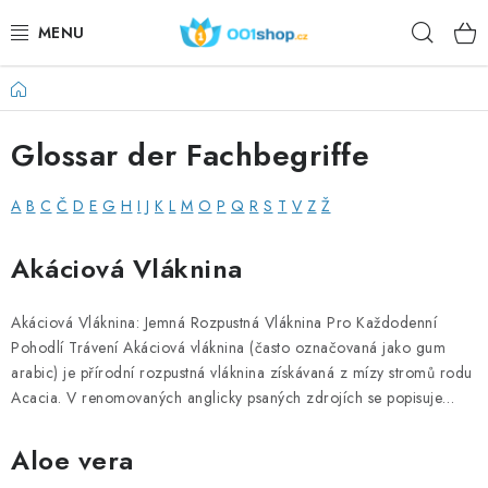
Zum
Such
Inhalt
springen
Startseite
DOPLŇKY STRAVY
Glossar der Fachbegriffe
KOSMETIKA
A
B
C
Č
D
E
G
H
I
J
K
L
M
O
P
Q
R
S
T
V
Z
Ž
SPORT
L
Akáciová Vláknina
LEBENSMITTEL
i
s
THEMEN
Akáciová Vláknina: Jemná Rozpustná Vláknina Pro Každodenní
t
Pohodlí Trávení Akáciová vláknina (často označovaná jako gum
e
arabic) je přírodní rozpustná vláknina získávaná z mízy stromů rodu
AKTION
Acacia. V renomovaných anglicky psaných zdrojích se popisuje…
d
DÁRKY PRO ZDRAVÍ
e
Aloe vera
r