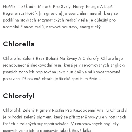
Hořčík – Základní Minerál Pro Svaly, Nervy, Energii A Lepší
Regeneraci Hořčík (magnesium) je esenciální minerál, který se
podílí na stovkách enzymatických reakcí v těle. Je důležitý pro
normální činnost svalů, nervové soustavy, energetický…
Chlorella
Chlorella: Zelená Řasa Bohatá Na Živiny A Chlorofyl Chlorella je
jednobuněčná sladkovodní řasa, která je v renomovaných anglicky
psaných zdrojích popisována jako nutričně velmi koncentrovaná
potravina. Přirozeně obsahuje široké spektrum živin –…
Chlorofyl
Chlorofyl: Zelený Pigment Rostlin Pro Každodenní Vitalitu Chlorofyl
je přírodní zelený pigment, který se přirozeně vyskytuje v rostlinách,
řasách a zelených superpotravinách. V renomovaných anglicky
psaných zdrojích je popisován jako klíčová látka…