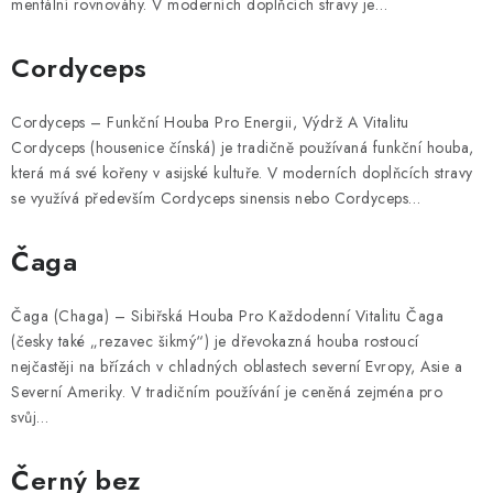
mentální rovnováhy. V moderních doplňcích stravy je…
Cordyceps
Cordyceps – Funkční Houba Pro Energii, Výdrž A Vitalitu
Cordyceps (housenice čínská) je tradičně používaná funkční houba,
která má své kořeny v asijské kultuře. V moderních doplňcích stravy
se využívá především Cordyceps sinensis nebo Cordyceps…
Čaga
Čaga (Chaga) – Sibiřská Houba Pro Každodenní Vitalitu Čaga
(česky také „rezavec šikmý“) je dřevokazná houba rostoucí
nejčastěji na břízách v chladných oblastech severní Evropy, Asie a
Severní Ameriky. V tradičním používání je ceněná zejména pro
svůj…
Černý bez