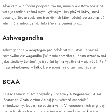
PORADNA
G
Aloe vera – přírodní podpora trávení, imunity a detoxikace Aloe
l
vera je rostlina známá svými výživnými listy plnými šťávy, která
MARKEN
o
obsahuje široké spektrum bioaktivních látek, včetně polysacharidů,
s
vitamínů a antioxidantů. Tato šťáva je ceněná pro…
Jak nakupovat
Obchodní podmínky
s
Podmínky ochrany osobních údajů
Kontakty
Ashwagandha
a
Natural Health Store
Glossar der Fachbegriffe
r
Ashwagandha – adaptogen pro odolnost vůči stresu a vnitřní
b
Server Map
Meine Bestellung
rovnováhu Ashwagandha (Withania somnifera), často označovaná
e
jako „indický ženšen“, je tradiční bylina využívaná v ájurvédě. Patří
g
mezi adaptogeny – látky, které pomáhají organismu lépe se…
r
i
BCAA
f
f
BCAA: Esenciální Aminokyseliny Pro Svaly A Regeneraci BCAA
e
(Branched-Chain Amino Acids) jsou větvené esenciální
aminokyseliny: leucin, isoleucin a valin. V renomovaných anglicky
psaných zdrojích jsou popisovány jako aminokyseliny, které si