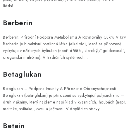
lidské…
Berberin
Berberin: Přírodní Podpora Metabolismu A Rovnováhy Cukru V Krvi
Berberin je bioaktivní rostlinná látka (alkaloid), která se přirozeně
vyskytuje v některých bylinách (např. dřišťál, zlatobýl/“goldenseal“,
oregonská mahónie). V tradičních systémech…
Betaglukan
Betaglukan – Podpora Imunity A Přirozené Obranyschopnosti
Betaglukan (beta-glukan) je přirozeně se vyskytující polysacharid –
druh vlákniny, který najdeme například v kvasnicích, houbách (např.
maitake, shiitake), ovsu a ječmeni. V doplňcích stravy…
Betain