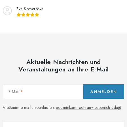
m
g
Eva Somersova
e
n
t
e
d
e
r
Aktuelle Nachrichten und
L
Veranstaltungen an Ihre E-Mail
i
s
t
e
E-Mail
ANMELDEN
Vložením e-mailu souhlasíte s
podmínkami ochrany osobních údajů