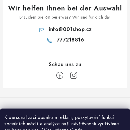
Wir helfen Ihnen bei der Auswahl
Brauchen Sie Rat bei etwas? Wir sind für dich da!
info
@
001shop.cz
777218816
F
u
ß
z
K personalizaci obsahu a reklam, poskytování funkcí
Wir akzeptieren online-Zahlungen
e
sociálních médií a analýze naší návštěvnosti využíváme