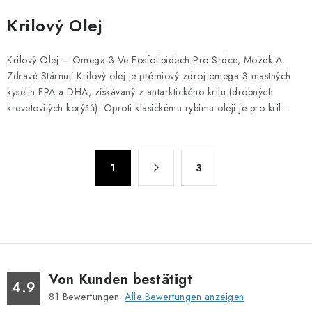
Krilový Olej
Krilový Olej – Omega-3 Ve Fosfolipidech Pro Srdce, Mozek A
Zdravé Stárnutí Krilový olej je prémiový zdroj omega-3 mastných
kyselin EPA a DHA, získávaný z antarktického krilu (drobných
krevetovitých korýšů). Oproti klasickému rybímu oleji je pro kril…
S
P
1
3
a
t
g
e
i
u
n
e
i
r
e
e
r
Von Kunden bestätigt
l
4.9
u
81
Bewertungen.
Alle Bewertungen anzeigen
e
n