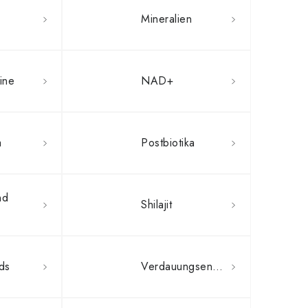
Mineralien
mine
NAD+
a
Postbiotika
nd
Shilajit
ds
Verdauungsenzyme