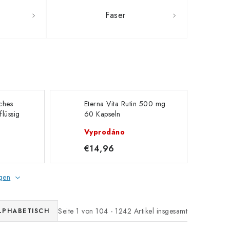
Faser
ches
Eterna Vita Rutin 500 mg
flüssig
60 Kapseln
Vyprodáno
€14,96
gen
Seite
1
von
104
-
1242
Artikel insgesamt
LPHABETISCH