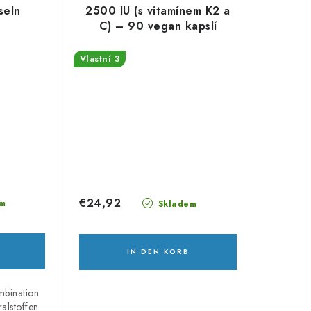
seln
2500 IU (s vitamínem K2 a
C) – 90 vegan kapslí
Vlastní 3
€24,92
m
Skladem
IN DEN KORB
bination
alstoffen