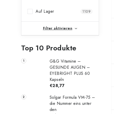
n
Auf Lager
1109
l
e
Filter aktivieren
i
s
Top 10 Produkte
t
e
G&G Vitamine –
GESUNDE AUGEN –
EYEBRIGHT PLUS 60
Kapseln
€28,77
Solgar Formula VM-75 –
die Nummer eins unter
den