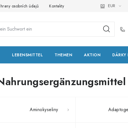
EUR
hrany osobních údajů
Kontakty
Natural Health Store
Glo
T
LEBENSMITTEL
THEMEN
AKTION
DÁRKY 
Nahrungsergänzungsmittel
Aminokyseliny
Adaptog