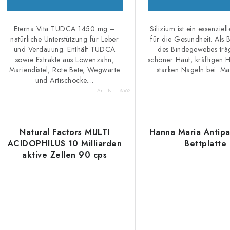
r
u
u
Eterna Vita TUDCA 1450 mg –
Silizium ist ein essenziel
k
n
natürliche Unterstützung für Leber
für die Gesundheit. Als B
und Verdauung. Enthält TUDCA
des Bindegewebes träg
g
sowie Extrakte aus Löwenzahn,
schöner Haut, kräftigen 
e
Mariendistel, Rote Bete, Wegwarte
starken Nägeln bei. Mat
und Artischocke....
Art.-Nr.:
8562
Natural Factors MULTI
Hanna Maria Antipa
ACIDOPHILUS 10 Milliarden
Bettplatte
aktive Zellen 90 cps