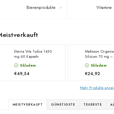
Bienenprodukte
Vitamine
Meistverkauft
Eterna Vita Tudca 1450
Mattisson Organis
mg 60 Kapseln
Silizium 70 mg – 
500 ml
Skladem
Skladem
€49,54
€24,92
Mehr Produkte anzei
P
MEISTVERKAUFT
GÜNSTIGSTE
TEUERSTE
A
r