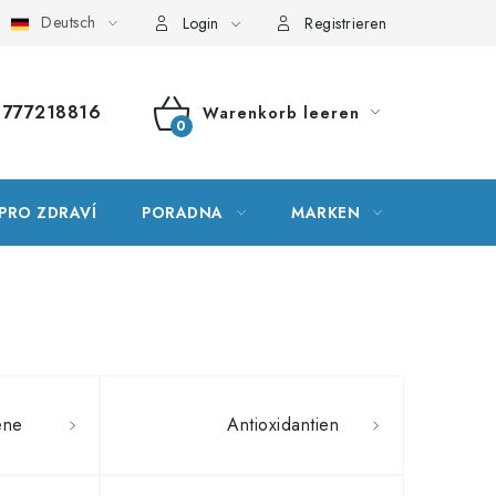
Deutsch
ssar der Fachbegriffe
Server Map
Meine Bestellung
Login
Registrieren
777218816
Warenkorb leeren
WARENKORB
PRO ZDRAVÍ
PORADNA
MARKEN
ene
Antioxidantien