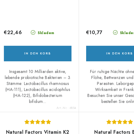
€22,46
€10,77
Skladem
Sklade
IN DEN KORB
IN DEN KORB
Insgesamt 10 Milliarden aktive,
Für ruhige Nächte ohne
lebende probiotische Bakterien – 3
Flöhe, Bettwanzen und
Stämme: Lactobacillus rhamnosus
Parasiten. Laborgep
(HA-111), Lactobacillus acidophilus
Wirksamkeit in Frank
(HA-122), Bifidobacterium
Besuchen Sie unser Gesc
bifidum...
bestellen Sie onli
Art.-Nr.:
6854
Natural Factors Vitamin K2
Natural Factors