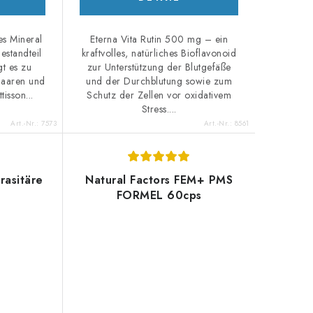
les Mineral
Eterna Vita Rutin 500 mg – ein
estandteil
kraftvolles, natürliches Bioflavonoid
t es zu
zur Unterstützung der Blutgefäße
Haaren und
und der Durchblutung sowie zum
tisson...
Schutz der Zellen vor oxidativem
Stress....
Art.-Nr.:
7573
Art.-Nr.:
8561
rasitäre
Natural Factors FEM+ PMS
FORMEL 60cps