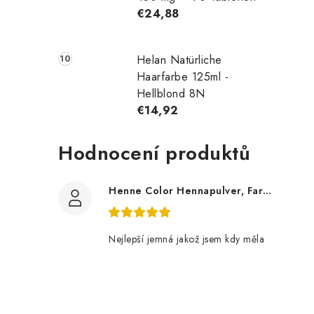
€24,88
i
Helan Natürliche
Haarfarbe 125ml -
t
Hellblond 8N
€14,92
Hodnocení produktů
Henne Color Hennapulver, Farbe: Braun, 100 g
Nejlepší jemná jakož jsem kdy měla