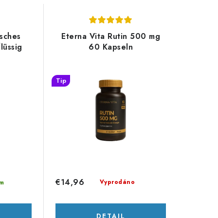
sches
Eterna Vita Rutin 500 mg
lüssig
60 Kapseln
Tip
€14,96
Vyprodáno
m
DETAIL