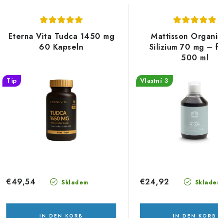
L
o
d
Eterna Vita Tudca 1450 mg
Mattisson Organi
s
60 Kapseln
Silizium 70 mg – f
u
500 ml
k
e
Tip
Vlastní 3
t
d
s
e
o
r
r
P
t
r
i
€49,54
€24,92
Skladem
Sklade
o
e
d
IN DEN KORB
IN DEN KORB