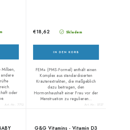
€18,62
m
Skladem
IN DEN KORB
 Milben,
FEM+ (PMS-Formel) enthält einen
 andere
Komplex aus standardisierten
rüfte
Kräuterextrakten, die maßgeblich
reich.
dazu beitragen, den
häft oder
Hormonhaushalt einer Frau vor der
ne.
Menstruation zu regulieren...
Art.-Nr.:
7712
Art.-Nr.:
5727
 BABY
G&G Vitamins - Vitamin D3