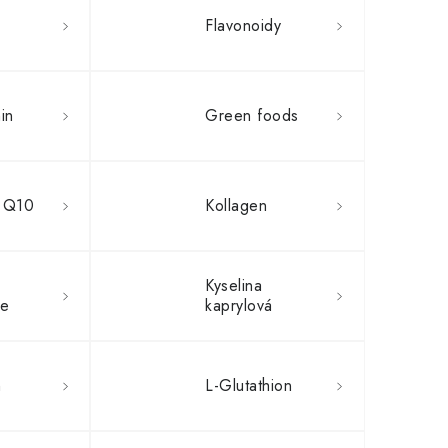
Flavonoidy
in
Green foods
 Q10
Kollagen
Kyselina
re
kaprylová
n
L-Glutathion