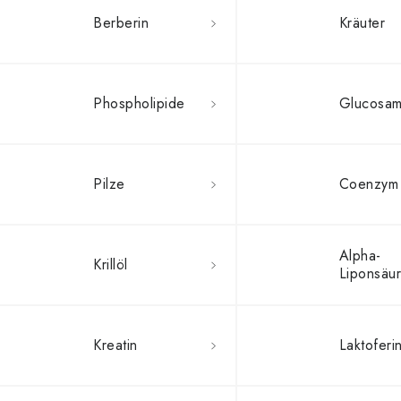
Berberin
Kräuter
Phospholipide
Glucosam
Pilze
Coenzym
Alpha-
Krillöl
Liponsäu
Kreatin
Laktoferi