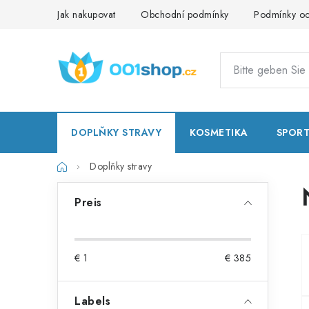
Zum
Jak nakupovat
Obchodní podmínky
Podmínky oc
Inhalt
springen
DOPLŇKY STRAVY
KOSMETIKA
SPOR
Startseite
Doplňky stravy
S
Preis
e
i
€
1
€
385
t
e
Labels