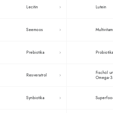
Lecitin
Lutein
Seemoos
Multivita
Prebiotika
Probiotik
Fischöl u
Resveratrol
Omega-3
Synbiotika
Superfoo