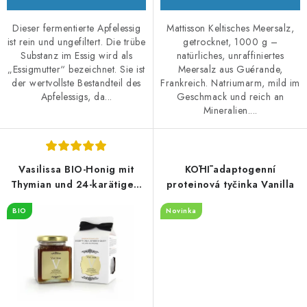
Dieser fermentierte Apfelessig
Mattisson Keltisches Meersalz,
ist rein und ungefiltert. Die trübe
getrocknet, 1000 g –
Substanz im Essig wird als
natürliches, unraffiniertes
„Essigmutter“ bezeichnet. Sie ist
Meersalz aus Guérande,
der wertvollste Bestandteil des
Frankreich. Natriumarm, mild im
Apfelessigs, da...
Geschmack und reich an
Mineralien....
Vasilissa BIO-Honig mit
KŌHĪ adaptogenní
Thymian und 24-karätigem
proteinová tyčinka Vanilla
essbarem Gold 250 g
BIO
Novinka