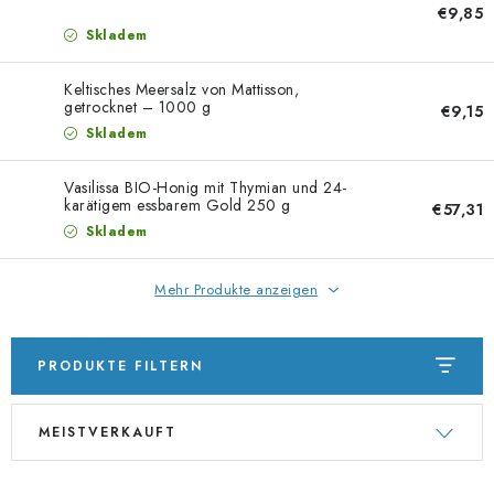
€9,85
Skladem
Keltisches Meersalz von Mattisson,
getrocknet – 1000 g
€9,15
Skladem
Vasilissa BIO-Honig mit Thymian und 24-
karätigem essbarem Gold 250 g
€57,31
Skladem
Mehr Produkte anzeigen
PRODUKTE FILTERN
L
P
MEISTVERKAUFT
i
r
s
o