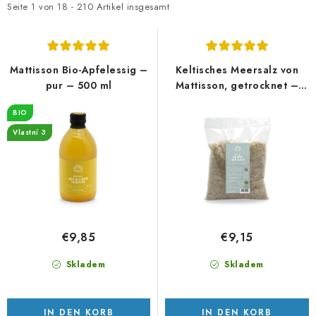
t
d
Seite
1
von
18
-
210
Artikel insgesamt
e
u
d
k
e
t
Mattisson Bio-Apfelessig –
Keltisches Meersalz von
r
s
pur – 500 ml
Mattisson, getrocknet –
1000 g
P
o
BIO
r
r
Vlastní 3
o
t
d
i
u
e
k
r
t
u
€9,85
€9,15
e
n
g
Skladem
Skladem
IN DEN KORB
IN DEN KORB