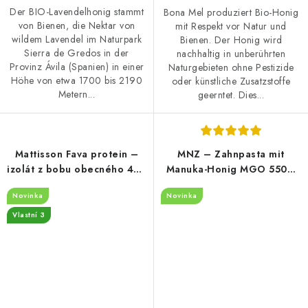
Der BIO-Lavendelhonig stammt
Bona Mel produziert Bio-Honig
von Bienen, die Nektar von
mit Respekt vor Natur und
wildem Lavendel im Naturpark
Bienen. Der Honig wird
Sierra de Gredos in der
nachhaltig in unberührten
Provinz Ávila (Spanien) in einer
Naturgebieten ohne Pestizide
Höhe von etwa 1700 bis 2190
oder künstliche Zusatzstoffe
Metern...
geerntet. Dies...
Mattisson Fava protein –
MNZ – Zahnpasta mit
izolát z bobu obecného 400
Manuka-Honig MGO 550+,
g
Propolis und Manukaöl – 75
Novinka
Novinka
ml
Vlastní 3