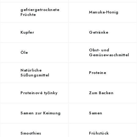
PORADNA
gefriergetrocknete
Manuka-Honig
Früchte
MARKEN
Kupfer
Getränke
Jak nakupovat
Obchodní podmínky
Podmínky ochrany osobních údajů
Kontakty
Obst- und
Natural Health Store
Öle
Glossar der Fachbegriffe
Gemüsewaschmittel
Server Map
Meine Bestellung
Natürliche
Proteine
Süßungsmittel
Proteinové tyčinky
Zum Backen
Samen zur Keimung
Samen
Smoothies
Frühstück