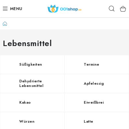
Zum
Such
Inhalt
springen
Startseite
DOPLŇKY STRAVY
KOSMETIKA
Lebensmittel
SPORT
Süßigkeiten
Termine
LEBENSMITTEL
Dehydrierte
Apfelessig
THEMEN
Lebensmittel
AKTION
Kakao
Eiweißbrei
DÁRKY PRO ZDRAVÍ
Würzen
Latte